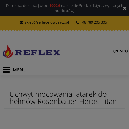
Darmowa dostawa już od
1000zł
na terenie Polski! (dotyczy wybranych
produktów)
sklep@reflex-nowysacz.pl
+48 789 205 305
(PUSTY)
Uchwyt mocowania latarek do
hełmów Rosenbauer Heros Titan