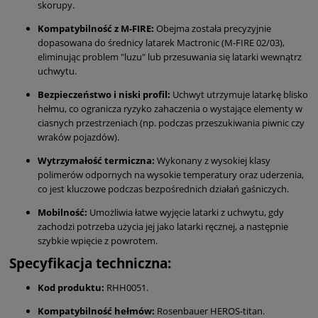
skorupy.
Kompatybilność z M-FIRE:
Obejma została precyzyjnie
dopasowana do średnicy latarek Mactronic (M-FIRE 02/03),
eliminując problem "luzu" lub przesuwania się latarki wewnątrz
uchwytu.
Bezpieczeństwo i niski profil:
Uchwyt utrzymuje latarkę blisko
hełmu, co ogranicza ryzyko zahaczenia o wystające elementy w
ciasnych przestrzeniach (np. podczas przeszukiwania piwnic czy
wraków pojazdów).
Wytrzymałość termiczna:
Wykonany z wysokiej klasy
polimerów odpornych na wysokie temperatury oraz uderzenia,
co jest kluczowe podczas bezpośrednich działań gaśniczych.
Mobilność:
Umożliwia łatwe wyjęcie latarki z uchwytu, gdy
zachodzi potrzeba użycia jej jako latarki ręcznej, a następnie
szybkie wpięcie z powrotem.
Specyfikacja techniczna:
Kod produktu:
RHH0051.
Kompatybilność hełmów:
Rosenbauer HEROS-titan.