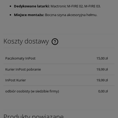
Dedykowane latarki:
Mactronic M-FIRE 02, M-FIRE 03.
Miejsce montażu:
Boczna szyna akcesoryjna hełmu.
Koszty dostawy
Cena nie zawiera ewentualnych kosztów płatności
Paczkomaty InPost
15,00 zł
Kurier InPost pobranie
19,99 zł
InPost Kurier
19,99 zł
odbiór osobisty
(w siedzibie firmy)
0,00 zł
Produkty powiązane