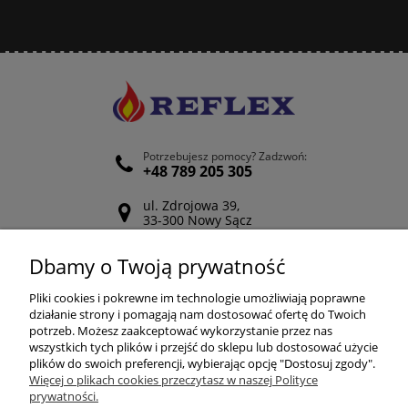
Potrzebujesz pomocy? Zadzwoń:
+48 789 205 305
ul. Zdrojowa 39,
33-300 Nowy Sącz
Odwiedź nasz Facebook
Dbamy o Twoją prywatność
POMOC
Pliki cookies i pokrewne im technologie umożliwiają poprawne
działanie strony i pomagają nam dostosować ofertę do Twoich
potrzeb. Możesz zaakceptować wykorzystanie przez nas
wszystkich tych plików i przejść do sklepu lub dostosować użycie
ZAKUPY
plików do swoich preferencji, wybierając opcję "Dostosuj zgody".
Więcej o plikach cookies przeczytasz w naszej Polityce
prywatności.