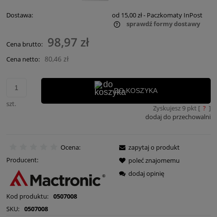
Dostawa:
od 15,00 zł
- Paczkomaty InPost
sprawdź formy dostawy
Cena nie zawiera ewentualnych kosztów płatności
98,97 zł
Cena brutto:
80,46 zł
Cena netto:
DO KOSZYKA
szt.
Zyskujesz
9
pkt [
?
]
dodaj do przechowalni
Ocena:
zapytaj o produkt
Producent:
poleć znajomemu
dodaj opinię
Kod produktu:
0507008
SKU:
0507008