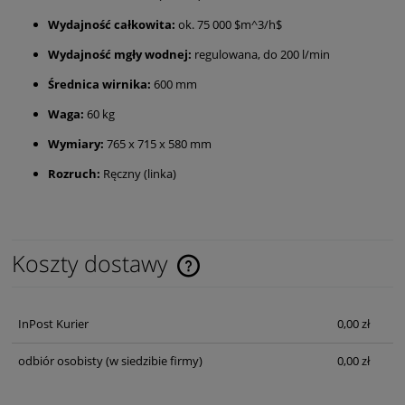
Wydajność całkowita:
ok. 75 000
$m^3/h$
Wydajność mgły wodnej:
regulowana, do 200 l/min
Średnica wirnika:
600 mm
Waga:
60 kg
Wymiary:
765 x 715 x 580 mm
Rozruch:
Ręczny (linka)
Koszty dostawy
Cena nie zawiera ewentualnych kosztów płatności
InPost Kurier
0,00 zł
odbiór osobisty
(w siedzibie firmy)
0,00 zł