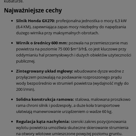
kubaturze.
Najważniejsze cechy
Silnik Honda GX270:
profesjonalna jednostka o mocy 6,3 kW
(8,4 KM), zapewniająca zapas mocy niezbędny do napędzania
dużego wirnika przy maksymalnych obrotach.
Wirnik o średnicy 600 mm:
pozwala na przemieszczanie mas
powietrza na poziomie 75 000
$m^3/h$
, co jest kluczowe przy
oddymianiu hal przemysłowych i dużych obiektów użyteczności
publicznej.
Zintegrowany układ mgłowy:
wbudowane dysze wodne z
przyłączem pozwalają na podawanie rozproszonego prądu
wody bezpośrednio w strumień powietrza (wydajność mgły do
200 l/min).
Solidna konstrukcja ramowa:
stalowa, malowana proszkowo
rama chroni silnik i podzespoły, a duże koła transportowe
ułatwiają manewrowanie urządzeniem o wadze 60 kg.
Regulacja kąta nachylenia:
szeroki zakres pozycjonowania
wylotu powietrza umożliwia skuteczne skierowanie strumienia
na otwory wlotowe umieszczone powyżej poziomu gruntu.