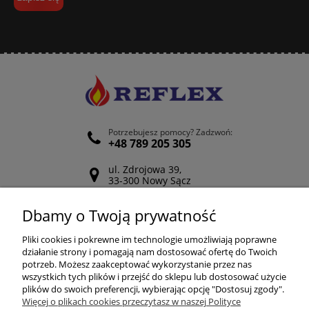
Potrzebujesz pomocy? Zadzwoń:
+48 789 205 305
ul. Zdrojowa 39,
33-300 Nowy Sącz
Odwiedź nasz Facebook
Dbamy o Twoją prywatność
POMOC
Pliki cookies i pokrewne im technologie umożliwiają poprawne
działanie strony i pomagają nam dostosować ofertę do Twoich
potrzeb. Możesz zaakceptować wykorzystanie przez nas
wszystkich tych plików i przejść do sklepu lub dostosować użycie
ZAKUPY
plików do swoich preferencji, wybierając opcję "Dostosuj zgody".
Więcej o plikach cookies przeczytasz w naszej Polityce