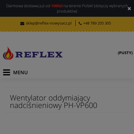
Darmowa dostawa już od
1000zł
na terenie Polski! (dotyczy wybranych
produktów)
sklep@reflex-nowysacz.pl
+48 789 205 305
(PUSTY)
Wentylator oddymiający
nadciśnieniowy PH-VP600