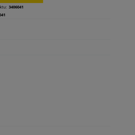
ktu:
3406041
041