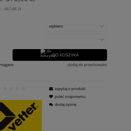
płatności
467,48 zł
:
:
.
DO KOSZYKA
ymagane
dodaj do przechowalni
zapytaj o produkt
:
poleć znajomemu
dodaj opinię