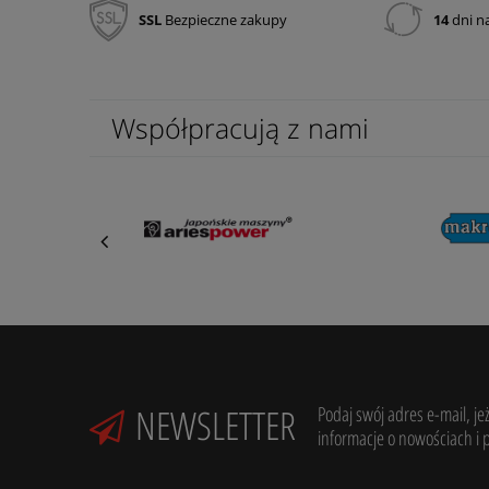
SSL
Bezpieczne zakupy
14
dni n
Współpracują z nami
NEWSLETTER
Podaj swój adres e-mail, je
informacje o nowościach i 