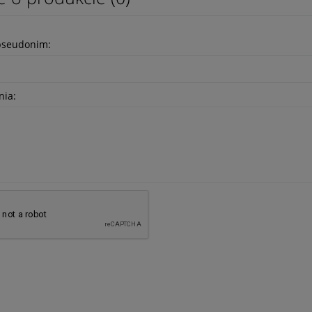
pseudonim:
nia: