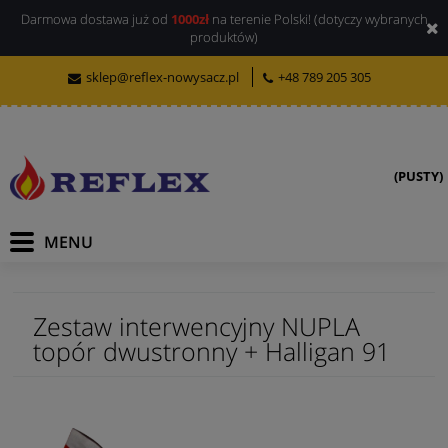
Darmowa dostawa już od
1000zł
na terenie Polski! (dotyczy wybranych
produktów)
sklep@reflex-nowysacz.pl
+48 789 205 305
(PUSTY)
Zestaw interwencyjny NUPLA
topór dwustronny + Halligan 91