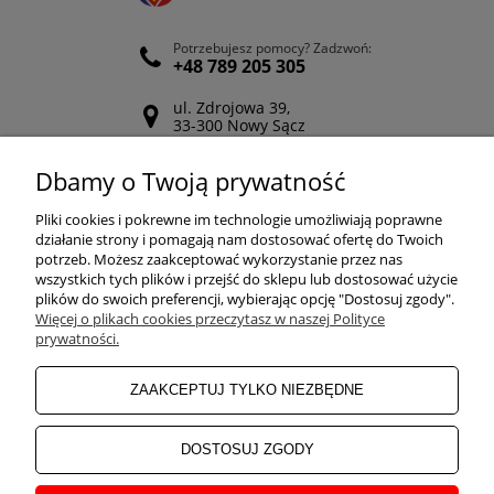
Potrzebujesz pomocy? Zadzwoń:
+48 789 205 305
ul. Zdrojowa 39,
33-300 Nowy Sącz
Odwiedź nasz Facebook
Dbamy o Twoją prywatność
POMOC
Pliki cookies i pokrewne im technologie umożliwiają poprawne
działanie strony i pomagają nam dostosować ofertę do Twoich
potrzeb. Możesz zaakceptować wykorzystanie przez nas
wszystkich tych plików i przejść do sklepu lub dostosować użycie
ZAKUPY
plików do swoich preferencji, wybierając opcję "Dostosuj zgody".
Więcej o plikach cookies przeczytasz w naszej Polityce
prywatności.
MOJE KONTO
ZAAKCEPTUJ TYLKO NIEZBĘDNE
INFORMACJE
DOSTOSUJ ZGODY