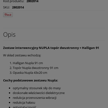
Kod produktu:
2802014
SKU:
2802014
Opis
Zestaw interwencyjny NUPLA topór dwustronny + Halligan 91
W skład zestawu wchodzą:
Halligan Nupla 91 cm
Topór Nupla dwustronny 91 cm
Opaska Nupla 43x20 cm
Cechy podstawowe zestawu Nupla:
optymalny stosunek siły do masy
doskonałe właściwości dielektryczne
redukcja przenoszenia wibracji
redukcja hałasu
antystatyczność