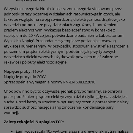
Wszystkie narzędzia Nupla to klasyczne narzędzia stosowane przez
jednostki straży pożarnej w działaniach ratowniczo-gaśniczych, ale
także ze względu na swoją stwierdzoną dielektryczność drążków jako
narzędzia pomocnicze przy działaniach zagrożonych porażeniem
prądem elektrycznym. Wykazują bezpieczeństwo w kontakcie z
napięciem do 20 kV, co jest potwierdzone badaniem z Laboratorium
Wysokich Napięć. Przebadane egzemplarze posiadają stosowną
etykietę i numer seryjny. W przypadku stosowania w strefie zagrożenia
porażeniem prądem elektrycznym, podobnie jak przy typowych
narzędziach dielektrycznych użytkownik powinien mieć założone
rękawice i półbuty elektroizolacyjne.
Napięcie próby: 110kV
Napięcie pracy: do 20kV
Sprzęt spełnia wymagania normy PN-EN 60832:2010
Choć powinno być to oczywiste, jednak przypominamy, że ochrona
przez porażeniem prądem elektrycznym działa tylko gdy narzędzie jest
suche. Przed każdym użyciem w sytuacji zagrożenia porażeniem należy
sprawdzić suchość narzędzia (np zmoczenie, kondensacja pary
wodnej).
Zalety rękojeści Nuplaglas TCP:
Łamliwość rączki 10x wytrzymalsza niż drewno, 3x wytrzymalsza