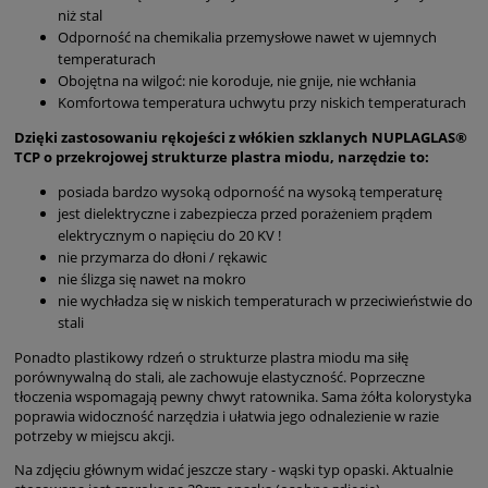
niż stal
Odporność na chemikalia przemysłowe nawet w ujemnych
temperaturach
Obojętna na wilgoć: nie koroduje, nie gnije, nie wchłania
Komfortowa temperatura uchwytu przy niskich temperaturach
Dzięki zastosowaniu rękojeści z włókien szklanych NUPLAGLAS®
TCP o przekrojowej strukturze plastra miodu, narzędzie to:
posiada bardzo wysoką odporność na wysoką temperaturę
jest dielektryczne i zabezpiecza przed porażeniem prądem
elektrycznym o napięciu do 20 KV !
nie przymarza do dłoni / rękawic
nie ślizga się nawet na mokro
nie wychładza się w niskich temperaturach w przeciwieństwie do
stali
Ponadto plastikowy rdzeń o strukturze plastra miodu ma siłę
porównywalną do stali, ale zachowuje elastyczność. Poprzeczne
tłoczenia wspomagają pewny chwyt ratownika. Sama żółta kolorystyka
poprawia widoczność narzędzia i ułatwia jego odnalezienie w razie
potrzeby w miejscu akcji.
Na zdjęciu głównym widać jeszcze stary - wąski typ opaski. Aktualnie