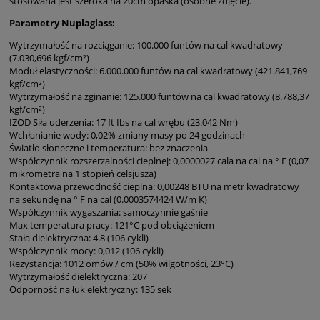
stosowana jest szeroka na 20cm opaska (osobne zdjęcie).
Parametry Nuplaglass:
Wytrzymałość na rozciąganie: 100.000 funtów na cal kwadratowy
(7.030,696 kgf/cm²)
Moduł elastyczności: 6.000.000 funtów na cal kwadratowy (421.841,769
kgf/cm²)
Wytrzymałość na zginanie: 125.000 funtów na cal kwadratowy (8.788,37
kgf/cm²)
IZOD Siła uderzenia: 17 ft Ibs na cal wrębu (23.042 Nm)
Wchłanianie wody: 0,02% zmiany masy po 24 godzinach
Światło słoneczne i temperatura: bez znaczenia
Współczynnik rozszerzalności cieplnej: 0,0000027 cala na cal na ° F (0,07
mikrometra na 1 stopień celsjusza)
Kontaktowa przewodność cieplna: 0,00248 BTU na metr kwadratowy
na sekundę na ° F na cal (0.0003574424 W/m K)
Współczynnik wygaszania: samoczynnie gaśnie
Max temperatura pracy: 121°C pod obciążeniem
Stała dielektryczna: 4.8 (106 cykli)
Współczynnik mocy: 0,012 (106 cykli)
Rezystancja: 1012 omów / cm (50% wilgotności, 23°C)
Wytrzymałość dielektryczna: 207
Odporność na łuk elektryczny: 135 sek