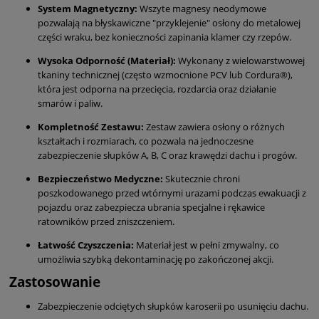
System Magnetyczny:
Wszyte magnesy neodymowe
pozwalają na błyskawiczne "przyklejenie" osłony do metalowej
części wraku, bez konieczności zapinania klamer czy rzepów.
Wysoka Odporność (Materiał):
Wykonany z wielowarstwowej
tkaniny technicznej (często wzmocnione PCV lub Cordura®),
która jest odporna na przecięcia, rozdarcia oraz działanie
smarów i paliw.
Kompletność Zestawu:
Zestaw zawiera osłony o różnych
kształtach i rozmiarach, co pozwala na jednoczesne
zabezpieczenie słupków A, B, C oraz krawędzi dachu i progów.
Bezpieczeństwo Medyczne:
Skutecznie chroni
poszkodowanego przed wtórnymi urazami podczas ewakuacji z
pojazdu oraz zabezpiecza ubrania specjalne i rękawice
ratowników przed zniszczeniem.
Łatwość Czyszczenia:
Materiał jest w pełni zmywalny, co
umożliwia szybką dekontaminację po zakończonej akcji.
Zastosowanie
Zabezpieczenie odciętych słupków karoserii po usunięciu dachu.