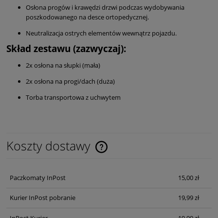
Osłona progów i krawędzi drzwi podczas wydobywania
poszkodowanego na desce ortopedycznej.
Neutralizacja ostrych elementów wewnątrz pojazdu.
Skład zestawu (zazwyczaj):
2x osłona na słupki (mała)
2x osłona na progi/dach (duża)
Torba transportowa z uchwytem
Koszty dostawy
Cena nie zawiera ewentualnych kosztów płatności
Paczkomaty InPost
15,00 zł
Kurier InPost pobranie
19,99 zł
InPost Kurier
19,99 zł