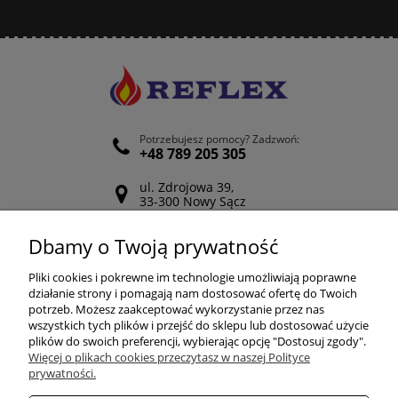
Potrzebujesz pomocy? Zadzwoń:
+48 789 205 305
ul. Zdrojowa 39,
33-300 Nowy Sącz
Odwiedź nasz Facebook
Dbamy o Twoją prywatność
POMOC
Pliki cookies i pokrewne im technologie umożliwiają poprawne
działanie strony i pomagają nam dostosować ofertę do Twoich
potrzeb. Możesz zaakceptować wykorzystanie przez nas
wszystkich tych plików i przejść do sklepu lub dostosować użycie
ZAKUPY
plików do swoich preferencji, wybierając opcję "Dostosuj zgody".
Więcej o plikach cookies przeczytasz w naszej Polityce
prywatności.
MOJE KONTO