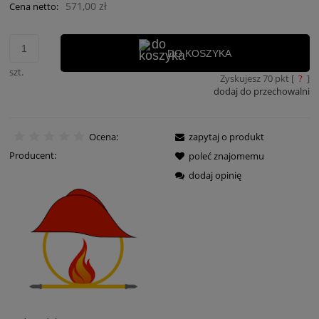
571,00 zł
Cena netto:
DO KOSZYKA
szt.
Zyskujesz
70
pkt [
?
]
dodaj do przechowalni
Ocena:
zapytaj o produkt
Producent:
poleć znajomemu
dodaj opinię