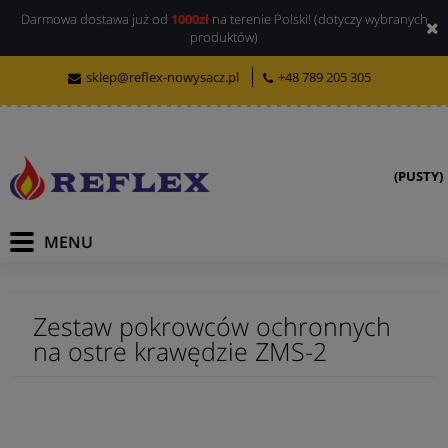
Darmowa dostawa już od
1000zł
na terenie Polski! (dotyczy wybranych
produktów)
sklep@reflex-nowysacz.pl
+48 789 205 305
(PUSTY)
Zestaw pokrowców ochronnych
na ostre krawędzie ZMS-2