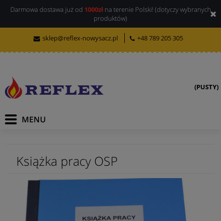
Darmowa dostawa już od
1000zł
na terenie Polski! (dotyczy wybranych
produktów)
sklep@reflex-nowysacz.pl
+48 789 205 305
(PUSTY)
Książka pracy OSP