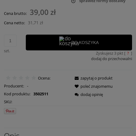
sprawdź formy dostawy
Cena nie zawiera ewentualnych kosztów płatności
39,00 zł
Cena brutto:
31,71 zł
Cena netto:
DO KOSZYKA
szt.
Zyskujesz
3
pkt [
?
]
dodaj do przechowalni
Ocena:
zapytaj o produkt
Producent:
-
poleć znajomemu
Kod produktu:
3502511
dodaj opinię
SKU:
Opis