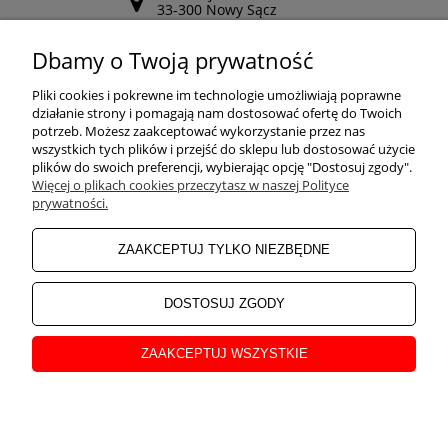
33-300 Nowy Sącz
Odwiedź nasz Facebook
Dbamy o Twoją prywatność
POMOC
Pliki cookies i pokrewne im technologie umożliwiają poprawne
działanie strony i pomagają nam dostosować ofertę do Twoich
potrzeb. Możesz zaakceptować wykorzystanie przez nas
wszystkich tych plików i przejść do sklepu lub dostosować użycie
ZAKUPY
plików do swoich preferencji, wybierając opcję "Dostosuj zgody".
Więcej o plikach cookies przeczytasz w naszej Polityce
prywatności.
MOJE KONTO
ZAAKCEPTUJ TYLKO NIEZBĘDNE
INFORMACJE
DOSTOSUJ ZGODY
ZAAKCEPTUJ WSZYSTKIE
O NAS
pokaż pełną wersję strony