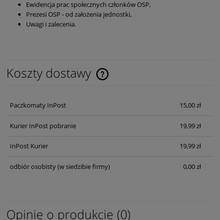
Ewidencja prac społecznych członków OSP,
Prezesi OSP - od założenia jednostki,
Uwagi i zalecenia.
Koszty dostawy
Cena nie zawiera ewentualnych kosztów płatności
Paczkomaty InPost
15,00 zł
Kurier InPost pobranie
19,99 zł
InPost Kurier
19,99 zł
odbiór osobisty
(w siedzibie firmy)
0,00 zł
Opinie o produkcie (0)