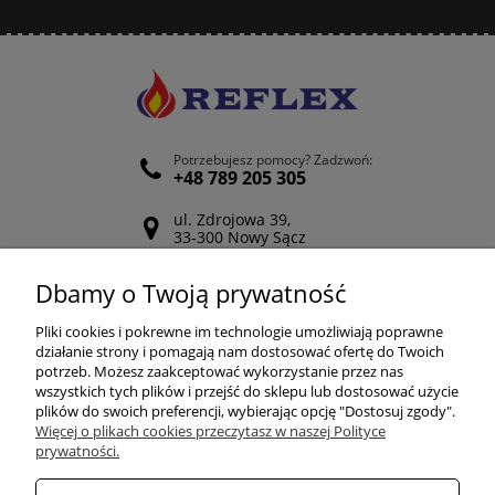
Potrzebujesz pomocy? Zadzwoń:
+48 789 205 305
ul. Zdrojowa 39,
33-300 Nowy Sącz
Odwiedź nasz Facebook
Dbamy o Twoją prywatność
POMOC
Pliki cookies i pokrewne im technologie umożliwiają poprawne
działanie strony i pomagają nam dostosować ofertę do Twoich
potrzeb. Możesz zaakceptować wykorzystanie przez nas
wszystkich tych plików i przejść do sklepu lub dostosować użycie
ZAKUPY
plików do swoich preferencji, wybierając opcję "Dostosuj zgody".
Więcej o plikach cookies przeczytasz w naszej Polityce
prywatności.
MOJE KONTO