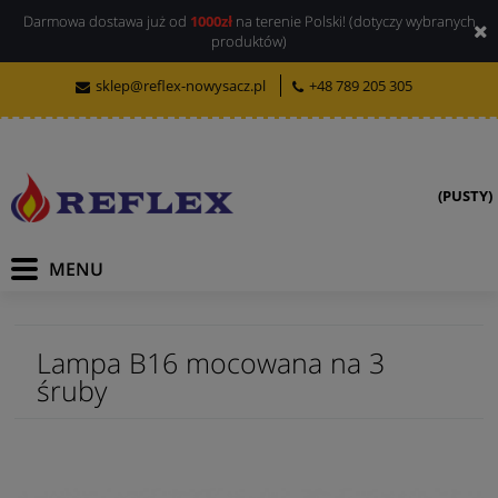
Darmowa dostawa już od
1000zł
na terenie Polski! (dotyczy wybranych
produktów)
sklep@reflex-nowysacz.pl
+48 789 205 305
(PUSTY)
Lampa B16 mocowana na 3
śruby