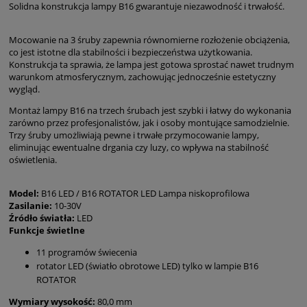
Solidna konstrukcja lampy B16 gwarantuje niezawodność i trwałość.
Mocowanie na 3 śruby zapewnia równomierne rozłożenie obciążenia,
co jest istotne dla stabilności i bezpieczeństwa użytkowania.
Konstrukcja ta sprawia, że lampa jest gotowa sprostać nawet trudnym
warunkom atmosferycznym, zachowując jednocześnie estetyczny
wygląd.
Montaż lampy B16 na trzech śrubach jest szybki i łatwy do wykonania
zarówno przez profesjonalistów, jak i osoby montujące samodzielnie.
Trzy śruby umożliwiają pewne i trwałe przymocowanie lampy,
eliminując ewentualne drgania czy luzy, co wpływa na stabilność
oświetlenia.
Model:
B16 LED / B16 ROTATOR LED Lampa niskoprofilowa
Zasilanie:
10-30V
Źródło światła:
LED
Funkcje świetlne
11 programów świecenia
rotator LED (światło obrotowe LED) tylko w lampie B16
ROTATOR
Wymiary wysokość:
80,0 mm