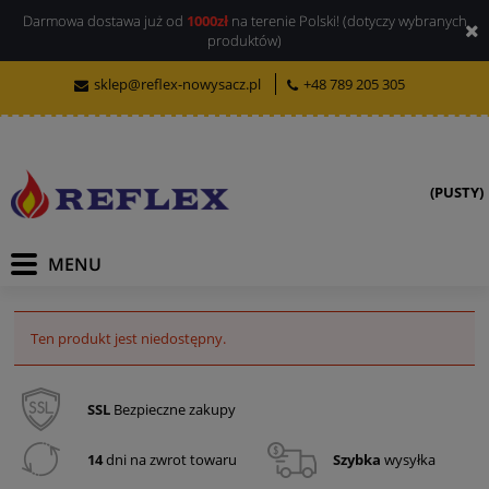
Darmowa dostawa już od
1000zł
na terenie Polski! (dotyczy wybranych
produktów)
sklep@reflex-nowysacz.pl
+48 789 205 305
(PUSTY)
Ten produkt jest niedostępny.
SSL
Bezpieczne zakupy
14
dni na zwrot towaru
Szybka
wysyłka