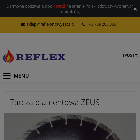
Darmowa dostawa już od
1000zł
na terenie Polski! (dotyczy wybranych
produktów)
sklep@reflex-nowysacz.pl
+48 789 205 305
(PUSTY)
Tarcza diamentowa ZEUS