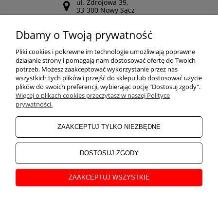
ul. Zdrojowa 39,
33-300 Nowy Sącz
Odwiedź nasz Facebook
Dbamy o Twoją prywatność
POMOC
Pliki cookies i pokrewne im technologie umożliwiają poprawne
działanie strony i pomagają nam dostosować ofertę do Twoich
potrzeb. Możesz zaakceptować wykorzystanie przez nas
wszystkich tych plików i przejść do sklepu lub dostosować użycie
ZAKUPY
plików do swoich preferencji, wybierając opcję "Dostosuj zgody".
Więcej o plikach cookies przeczytasz w naszej Polityce
prywatności.
MOJE KONTO
ZAAKCEPTUJ TYLKO NIEZBĘDNE
INFORMACJE
DOSTOSUJ ZGODY
ZAAKCEPTUJ WSZYSTKIE
O NAS
pokaż pełną wersję strony