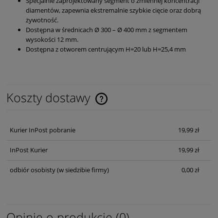
Specjalnie zaprojektowany segment o zmiennej koncentracji
diamentów, zapewnia ekstremalnie szybkie cięcie oraz dobrą
żywotność.
Dostępna w średnicach Ø 300 – Ø 400 mm z segmentem
wysokości 12 mm.
Dostępna z otworem centrującym H=20 lub H=25,4 mm
Koszty dostawy
Cena nie zawiera ewentualnych kosztów płatności
Kurier InPost pobranie
19,99 zł
InPost Kurier
19,99 zł
odbiór osobisty
(w siedzibie firmy)
0,00 zł
Opinie o produkcie (0)