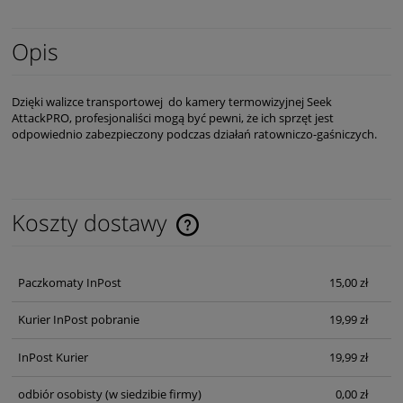
Opis
Dzięki walizce transportowej do kamery termowizyjnej Seek
AttackPRO, profesjonaliści mogą być pewni, że ich sprzęt jest
odpowiednio zabezpieczony podczas działań ratowniczo-gaśniczych.
Koszty dostawy
Cena nie zawiera ewentualnych kosztów płatności
Paczkomaty InPost
15,00 zł
Kurier InPost pobranie
19,99 zł
InPost Kurier
19,99 zł
odbiór osobisty
(w siedzibie firmy)
0,00 zł