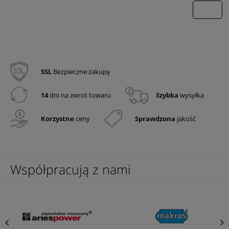
wyślij
SSL
Bezpieczne zakupy
14
dni na zwrot towaru
Szybka
wysyłka
Korzystne
ceny
Sprawdzona
jakość
Współpracują z nami