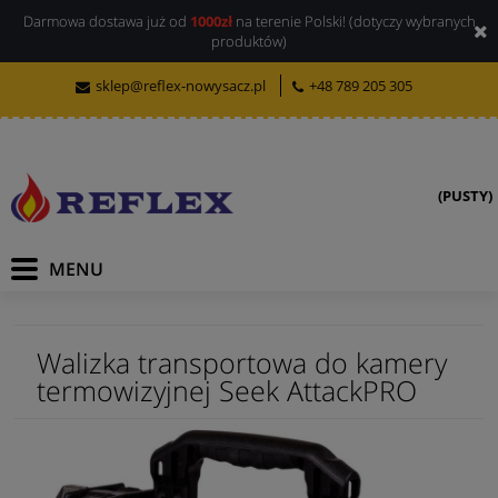
Darmowa dostawa już od
1000zł
na terenie Polski! (dotyczy wybranych
produktów)
sklep@reflex-nowysacz.pl
+48 789 205 305
(PUSTY)
Walizka transportowa do kamery
termowizyjnej Seek AttackPRO