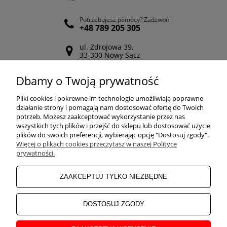
Potrzebujesz pomocy? Zadzwoń:
+48 789 205 305
ul. Zdrojowa 39,
33-300 Nowy Sącz
Odwiedź nasz Facebook
Dbamy o Twoją prywatność
POMOC
Pliki cookies i pokrewne im technologie umożliwiają poprawne
działanie strony i pomagają nam dostosować ofertę do Twoich
potrzeb. Możesz zaakceptować wykorzystanie przez nas
wszystkich tych plików i przejść do sklepu lub dostosować użycie
ZAKUPY
plików do swoich preferencji, wybierając opcję "Dostosuj zgody".
Więcej o plikach cookies przeczytasz w naszej Polityce
prywatności.
MOJE KONTO
ZAAKCEPTUJ TYLKO NIEZBĘDNE
INFORMACJE
DOSTOSUJ ZGODY