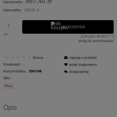
467,40 zł
Cena brutto:
380,00 zł
Cena netto:
DO KOSZYKA
szt.
Zyskujesz
46
pkt [
?
]
dodaj do przechowalni
Ocena:
zapytaj o produkt
Producent:
-
poleć znajomemu
Kod produktu:
3501108
dodaj opinię
SKU:
Opis