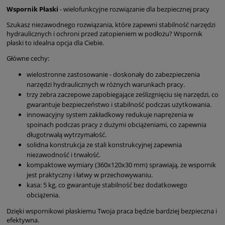
Wspornik Płaski
- wielofunkcyjne rozwiązanie dla bezpiecznej pracy
Szukasz niezawodnego rozwiązania, które zapewni stabilność narzędzi
hydraulicznych i ochroni przed zatopieniem w podłożu? Wspornik
płaski to idealna opcja dla Ciebie.
Główne cechy:
wielostronne zastosowanie - doskonały do zabezpieczenia
narzędzi hydraulicznych w różnych warunkach pracy.
trzy żebra zaczepowe zapobiegające ześlizgnięciu się narzędzi, co
gwarantuje bezpieczeństwo i stabilność podczas użytkowania.
innowacyjny system zakładkowy redukuje naprężenia w
spoinach podczas pracy z dużymi obciążeniami, co zapewnia
długotrwałą wytrzymałość.
solidna konstrukcja ze stali konstrukcyjnej zapewnia
niezawodność i trwałość.
kompaktowe wymiary (360x120x30 mm) sprawiają, że wspornik
jest praktyczny i łatwy w przechowywaniu.
kasa: 5 kg, co gwarantuje stabilność bez dodatkowego
obciążenia.
Dzięki wspornikowi płaskiemu Twoja praca będzie bardziej bezpieczna i
efektywna.