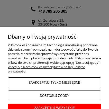
Potrzebujesz pomocy? Zadzwoń:
+48 789 205 305
ul. Zdrojowa 39,
33-300 Nowy Sącz
Odwiedź nasz Facebook
Dbamy o Twoją prywatność
POMOC
Pliki cookies i pokrewne im technologie umożliwiają poprawne
działanie strony i pomagają nam dostosować ofertę do Twoich
potrzeb. Możesz zaakceptować wykorzystanie przez nas
wszystkich tych plików i przejść do sklepu lub dostosować użycie
ZAKUPY
plików do swoich preferencji, wybierając opcję "Dostosuj zgody".
Więcej o plikach cookies przeczytasz w naszej Polityce
prywatności.
MOJE KONTO
ZAAKCEPTUJ TYLKO NIEZBĘDNE
INFORMACJE
DOSTOSUJ ZGODY
ZAAKCEPTUJ WSZYSTKIE