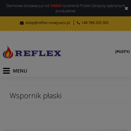
Darmowa dostawa już od
1000zł
na terenie Polski! (dotyczy wybranych
produktów)
sklep@reflex-nowysacz.pl
+48 789 205 305
(PUSTY)
Wspornik płaski