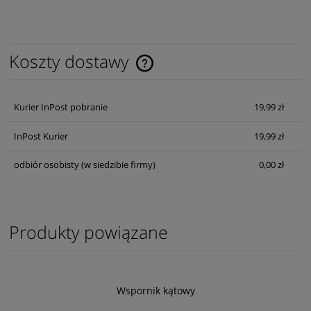
Koszty dostawy
Cena nie zawiera ewentualnych kosztów płatności
Kurier InPost pobranie
19,99 zł
InPost Kurier
19,99 zł
odbiór osobisty
(w siedzibie firmy)
0,00 zł
Produkty powiązane
Wspornik kątowy