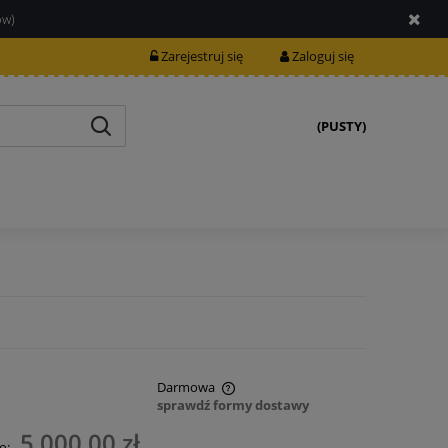
ów)
Zarejestruj się
Zaloguj się
(PUSTY)
Darmowa
sprawdź formy dostawy
nie zawiera ewentualnych kosztów
5 000,00 zł
o: