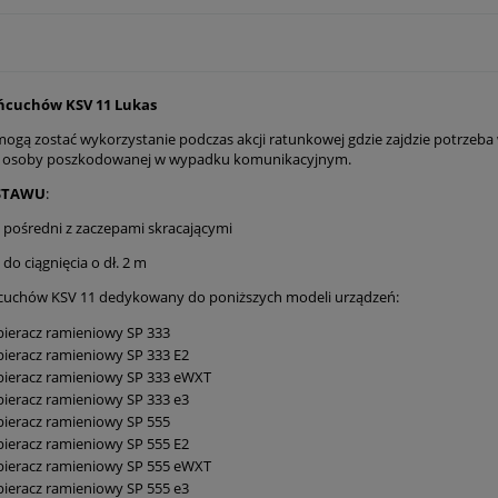
ńcuchów KSV 11 Lukas
ogą zostać wykorzystanie podczas akcji ratunkowej gdzie zajdzie potrzeba
a osoby poszkodowanej w wypadku komunikacyjnym.
STAWU
:
h pośredni z zaczepami skracającymi
 do ciągnięcia o dł. 2 m
cuchów KSV 11 dedykowany do poniższych modeli urządzeń:
ieracz ramieniowy SP 333
ieracz ramieniowy SP 333 E2
pieracz ramieniowy SP 333 eWXT
ieracz ramieniowy SP 333 e3
ieracz ramieniowy SP 555
ieracz ramieniowy SP 555 E2
pieracz ramieniowy SP 555 eWXT
ieracz ramieniowy SP 555 e3