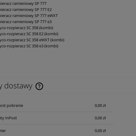
ieracz ramieniowy SP 777
ieracz ramieniowy SP 777 E2
pieracz ramieniowy SP 777 eWXT
ieracz ramieniowy SP 777 e3
co-rozpieracz SC 358 (kombi)
co-rozpieracz SC 358 E2 (kombi)
co-rozpieracz SC 358 eWXT (kombi)
co-rozpieracz SC 358 e3 (kombi)
y dostawy
Cena nie zawiera ewentualnych kosztów
Post pobranie
0,00 zł
płatności
ty InPost
0,00 zł
rier
0,00 zł