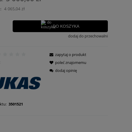
ości
4 065,04 zł
:
DO KOSZYKA
dodaj do przechowalni
zapytaj o produkt
:
poleć znajomemu
dodaj opinię
ktu:
3501521