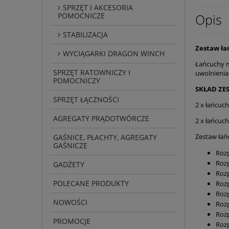
SPRZĘT I AKCESORIA
POMOCNICZE
Opis
STABILIZACJA
Zestaw ła
WYCIĄGARKI DRAGON WINCH
Łańcuchy m
SPRZĘT RATOWNICZY I
uwolnieni
POMOCNICZY
SKŁAD ZE
SPRZĘT ŁĄCZNOŚCI
2 x łańcuc
AGREGATY PRĄDOTWÓRCZE
2 x łańcuch
Zestaw łań
GAŚNICE, PŁACHTY, AGREGATY
GAŚNICZE
Rozp
Rozp
GADŻETY
Roz
POLECANE PRODUKTY
Rozp
Rozp
NOWOŚCI
Rozp
Roz
PROMOCJE
Rozp