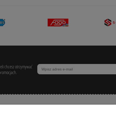
żeli chcesz otrzymywać
promocjach.
POMOC
ZAKUPY
MOJE KONTO