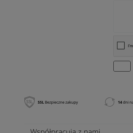
wyślij
SSL
Bezpieczne zakupy
14
dni n
Współpracują z nami