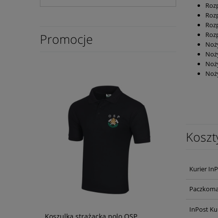
Rozp
Rozp
Roz
Rozp
Promocje
Noży
Noży
Noży
Noży
Koszt
Kurier In
Paczkoma
InPost Ku
Koszulka strażacka polo OSP