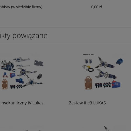
obisty
(w siedzibie firmy)
0,00 zł
kty powiązane
 hydrauliczny IV Lukas
Zestaw II e3 LUKAS