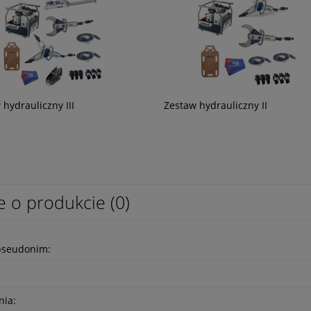
nalizacyjna Flagger LED
Latarka do kierowania ruchem RBLE
PSK-36RG PLUS
 hydrauliczny III
Zestaw hydrauliczny II
99,00 zł
80,49 zł
e o produkcie (0)
pseudonim:
nia: