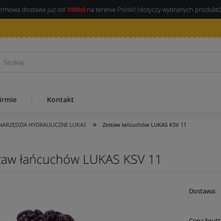
rmowa dostawa już od
1000zł
na terenie Polski! (dotyczy wybranych produkt
irmie
Kontakt
»
NARZĘDZIA HYDRAULICZNE LUKAS
Zestaw łańcuchów LUKAS KSV 11
taw łańcuchów LUKAS KSV 11
Dostawa:
Cena 
Cena brutt