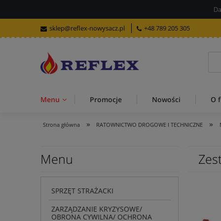
Da
sklep@reflex-nowysacz.pl
+48 789 205 305
Menu
Promocje
Nowości
O f
»
»
Strona główna
RATOWNICTWO DROGOWE I TECHNICZNE
Menu
Zes
SPRZĘT STRAŻACKI
ZARZĄDZANIE KRYZYSOWE/
OBRONA CYWILNA/ OCHRONA