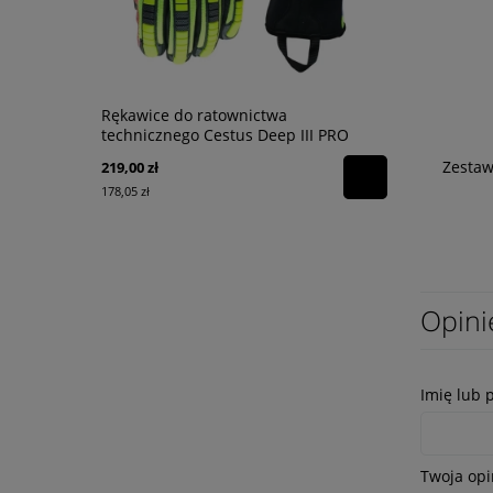
Rękawice do ratownictwa
Latarka syg
technicznego Cestus Deep III PRO
Zestaw
219,00 zł
99,00 zł
178,05 zł
80,49 zł
Opini
Imię lub 
Twoja opi