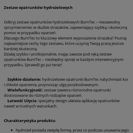
Zestaw opatrunków hydrożelowych
Odkryj zestaw opatrunków hydrożelowych BurnTec – niezawodny
sprzymierzeniec w służbie strażaków, zapewniający szybką i skuteczną
pomoc w przypadku oparzeń.
Dlaczego BurnTec to kluczowy element wyposażenia strażaka? Poznaj
najważniejsze cechy tego zestawu, które uczynią Twoją pracę jeszcze
bardziej skuteczną.
Działaj szybko i profesjonalnie, mając zawsze pod ręką zestaw
opatrunków BurnTec – niezbędny sprzęt w każdym interwencyjnym
przypadku. Sprawdź go już teraz!
Szybkie działanie:
hydrożelowe opatrunki BurnTec natychmiast koi
i chłodzi oparzenia, przynosząc ulgę poszkodowanym.
Wielofunkcyjność:
zestaw zawiera różnorodne opatrunki
dostosowane do różnych rodzajów oparzeń.
Łatwość Użycia
: specjalny design ułatwia aplikację opatrunków
nawet w trudnych warunkach.
Charakterystyka produktu
hydrożel posiada zwięzłą formę, przez co podczas usuwania jego