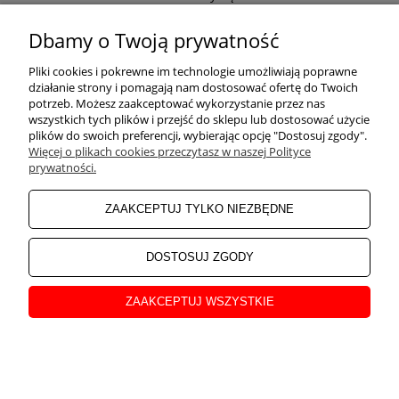
Odwiedź nasz Facebook
Dbamy o Twoją prywatność
POMOC
Pliki cookies i pokrewne im technologie umożliwiają poprawne
działanie strony i pomagają nam dostosować ofertę do Twoich
potrzeb. Możesz zaakceptować wykorzystanie przez nas
wszystkich tych plików i przejść do sklepu lub dostosować użycie
ZAKUPY
plików do swoich preferencji, wybierając opcję "Dostosuj zgody".
Więcej o plikach cookies przeczytasz w naszej Polityce
prywatności.
MOJE KONTO
ZAAKCEPTUJ TYLKO NIEZBĘDNE
INFORMACJE
DOSTOSUJ ZGODY
ZAAKCEPTUJ WSZYSTKIE
O NAS
pokaż pełną wersję strony
Sklep internetowy Shoper Premium