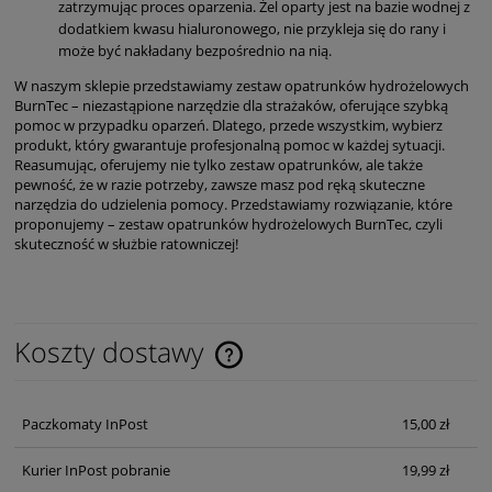
zatrzymując proces oparzenia. Żel oparty jest na bazie wodnej z
dodatkiem kwasu hialuronowego, nie przykleja się do rany i
może być nakładany bezpośrednio na nią.
W naszym sklepie przedstawiamy zestaw opatrunków hydrożelowych
BurnTec – niezastąpione narzędzie dla strażaków, oferujące szybką
pomoc w przypadku oparzeń. Dlatego, przede wszystkim, wybierz
produkt, który gwarantuje profesjonalną pomoc w każdej sytuacji.
Reasumując, oferujemy nie tylko zestaw opatrunków, ale także
pewność, że w razie potrzeby, zawsze masz pod ręką skuteczne
narzędzia do udzielenia pomocy. Przedstawiamy rozwiązanie, które
proponujemy – zestaw opatrunków hydrożelowych BurnTec, czyli
skuteczność w służbie ratowniczej!
Koszty dostawy
Cena nie zawiera ewentualnych kosztów płatności
Paczkomaty InPost
15,00 zł
Kurier InPost pobranie
19,99 zł