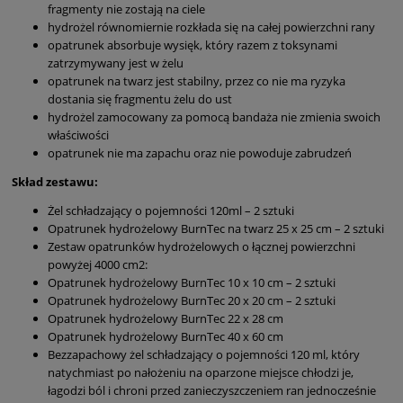
fragmenty nie zostają na ciele
hydrożel równomiernie rozkłada się na całej powierzchni rany
opatrunek absorbuje wysięk, który razem z toksynami
zatrzymywany jest w żelu
opatrunek na twarz jest stabilny, przez co nie ma ryzyka
dostania się fragmentu żelu do ust
hydrożel zamocowany za pomocą bandaża nie zmienia swoich
właściwości
opatrunek nie ma zapachu oraz nie powoduje zabrudzeń
Skład zestawu:
Żel schładzający o pojemności 120ml – 2 sztuki
Opatrunek hydrożelowy BurnTec na twarz 25 x 25 cm – 2 sztuki
Zestaw opatrunków hydrożelowych o łącznej powierzchni
powyżej 4000 cm2:
Opatrunek hydrożelowy BurnTec 10 x 10 cm – 2 sztuki
Opatrunek hydrożelowy BurnTec 20 x 20 cm – 2 sztuki
Opatrunek hydrożelowy BurnTec 22 x 28 cm
Opatrunek hydrożelowy BurnTec 40 x 60 cm
Bezzapachowy żel schładzający o pojemności 120 ml, który
natychmiast po nałożeniu na oparzone miejsce chłodzi je,
łagodzi ból i chroni przed zanieczyszczeniem ran jednocześnie