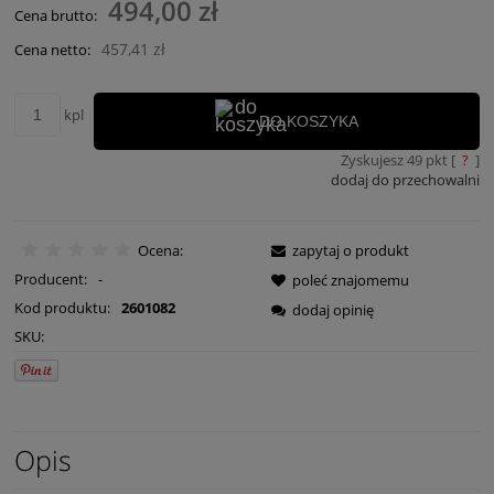
494,00 zł
Cena brutto:
457,41 zł
Cena netto:
kpl
DO KOSZYKA
Zyskujesz
49
pkt [
?
]
dodaj do przechowalni
Ocena:
zapytaj o produkt
Producent:
-
poleć znajomemu
Kod produktu:
2601082
dodaj opinię
SKU:
Opis