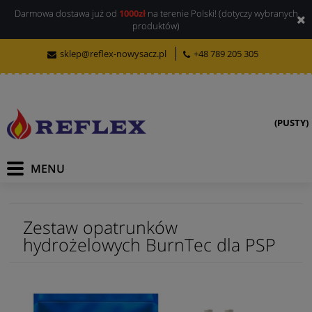
Darmowa dostawa już od
1000zł
na terenie Polski! (dotyczy wybranych
produktów)
sklep@reflex-nowysacz.pl
+48 789 205 305
(PUSTY)
Zestaw opatrunków
hydrożelowych BurnTec dla PSP