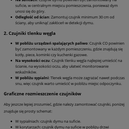
suficie, w centralnym miejscu pomieszczenia, ponieważ dym
unosi się do góry.
Odległość od ścian
: Zamontuj czujnik minimum 30 cm od
ściany, aby uniknąć zakłóceń w detekcji dymu.
2.
Czujniki tlenku węgla
W pobliżu urządzeń spalających paliwo
: Czujnik CO powinien
być zamontowany w każdym pomieszczeniu, gdzie znajdują się
kotły, piece, kominki czy kuchenki gazowe.
Na wysokości oczu
: Czujnik tlenku węgla najlepiej umieścić na
ścianie, na wysokości oczu, aby ułatwić monitorowanie
wskaźników.
W pobliżu sypialni
: Tlenek węgla może zagrażać nawet podczas
snu, więc czujnik warto umieścić w pobliżu miejsc odpoczynku.
Graficzne rozmieszczenie czujników
Aby jeszcze lepiej zrozumieć, gdzie należy zamontować czujniki, poniżej
znajduje się prosty schemat:
W sypialniach: czujnik dymu na suficie.
W korytarzach: czujnik dymu na suficie w pobliżu drzwi