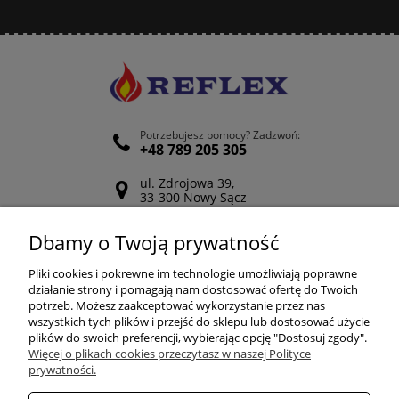
Potrzebujesz pomocy? Zadzwoń:
+48 789 205 305
ul. Zdrojowa 39,
33-300 Nowy Sącz
Odwiedź nasz Facebook
Dbamy o Twoją prywatność
POMOC
Pliki cookies i pokrewne im technologie umożliwiają poprawne
działanie strony i pomagają nam dostosować ofertę do Twoich
potrzeb. Możesz zaakceptować wykorzystanie przez nas
wszystkich tych plików i przejść do sklepu lub dostosować użycie
ZAKUPY
plików do swoich preferencji, wybierając opcję "Dostosuj zgody".
Więcej o plikach cookies przeczytasz w naszej Polityce
prywatności.
MOJE KONTO