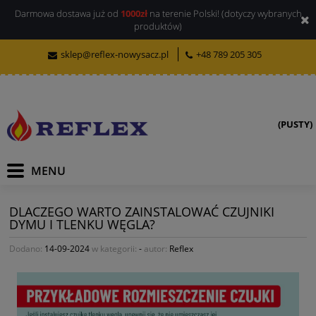
Darmowa dostawa już od
1000zł
na terenie Polski! (dotyczy wybranych
produktów)
sklep@reflex-nowysacz.pl
+48 789 205 305
(PUSTY)
DLACZEGO WARTO ZAINSTALOWAĆ CZUJNIKI
DYMU I TLENKU WĘGLA?
Dodano:
14-09-2024
w kategorii:
-
autor:
Reflex