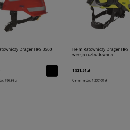
atowniczy Drager HPS 3500
Hełm Ratowniczy Drager HPS
wersja rozbudowana
ł
1 521,51 zł
to:
Cena netto:
786,99 zł
1 237,00 zł