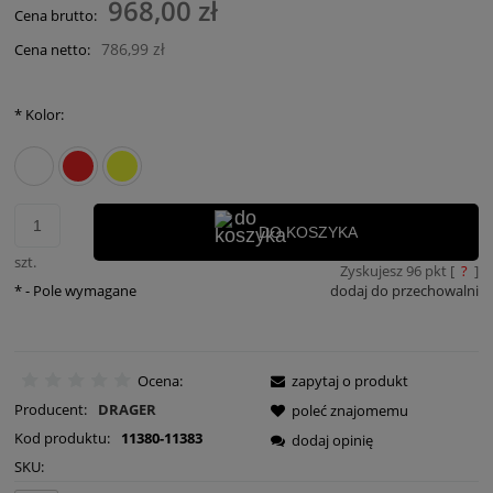
968,00 zł
Cena brutto:
786,99 zł
Cena netto:
*
Kolor:
DO KOSZYKA
szt.
Zyskujesz
96
pkt [
?
]
*
- Pole wymagane
dodaj do przechowalni
Ocena:
zapytaj o produkt
Producent:
DRAGER
poleć znajomemu
Kod produktu:
11380-11383
dodaj opinię
SKU: