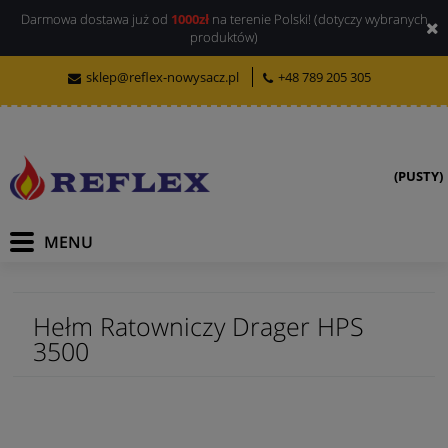
Darmowa dostawa już od
1000zł
na terenie Polski! (dotyczy wybranych
produktów)
sklep@reflex-nowysacz.pl
+48 789 205 305
(PUSTY)
Hełm Ratowniczy Drager HPS
3500