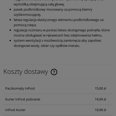
wyściółką obejmującą całą głowę,
pasek podbródkowy mocowany za pomocą klamry
szybkomocującej,
łatwa regulacja elastycznego elementu podbródkowego za
pomocą rzepa,
regulacja rozmiaru w postaci łatwo dostępnego pokrętła, które
można obsługiwać w rękawicach bez zdejmowania hełmu,
system wentylacji z możliwością zamknięcia aby zapobiec
dostępowi wody, iskier czy opiłków metalu.
Koszty dostawy
Cena nie zawiera ewentualnych kosztów płatności
Paczkomaty InPost
15,00 zł
Kurier InPost pobranie
19,99 zł
InPost Kurier
19,99 zł