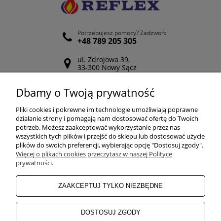
Potrzebujesz pomocy? Zadzwoń:
+48 789 205 305
ul. Zdrojowa 39,
33-300 Nowy Sącz
Odwiedź nasz Facebook
Dbamy o Twoją prywatność
POMOC
Pliki cookies i pokrewne im technologie umożliwiają poprawne
działanie strony i pomagają nam dostosować ofertę do Twoich
potrzeb. Możesz zaakceptować wykorzystanie przez nas
wszystkich tych plików i przejść do sklepu lub dostosować użycie
ZAKUPY
plików do swoich preferencji, wybierając opcję "Dostosuj zgody".
Więcej o plikach cookies przeczytasz w naszej Polityce
prywatności.
MOJE KONTO
ZAAKCEPTUJ TYLKO NIEZBĘDNE
INFORMACJE
DOSTOSUJ ZGODY