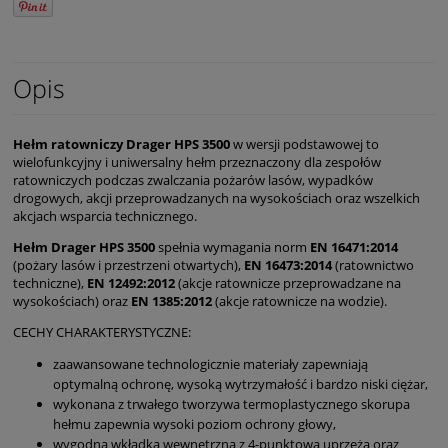
Opis
Hełm ratowniczy Drager HPS 3500
w wersji podstawowej to
wielofunkcyjny i uniwersalny hełm przeznaczony dla zespołów
ratowniczych podczas zwalczania pożarów lasów, wypadków
drogowych, akcji przeprowadzanych na wysokościach oraz wszelkich
akcjach wsparcia technicznego.
Hełm Drager HPS 3500
spełnia wymagania norm
EN 16471:2014
(pożary lasów i przestrzeni otwartych),
EN 16473:2014
(ratownictwo
techniczne),
EN 12492:2012
(akcje ratownicze przeprowadzane na
wysokościach) oraz
EN 1385:2012
(akcje ratownicze na wodzie).
CECHY CHARAKTERYSTYCZNE:
zaawansowane technologicznie materiały zapewniają
optymalną ochronę, wysoką wytrzymałość i bardzo niski ciężar,
wykonana z trwałego tworzywa termoplastycznego skorupa
hełmu zapewnia wysoki poziom ochrony głowy,
wygodna wkładka wewnętrzna z 4-punktową uprzężą oraz