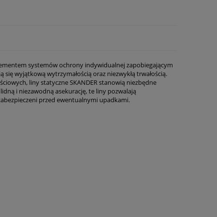
e elementem systemów ochrony indywidualnej zapobiegającym
ą się wyjątkową wytrzymałością oraz niezwykłą trwałością.
ościowych, liny statyczne SKANDER stanowią niezbędne
dną i niezawodną asekurację, te liny pozwalają
zabezpieczeni przed ewentualnymi upadkami.