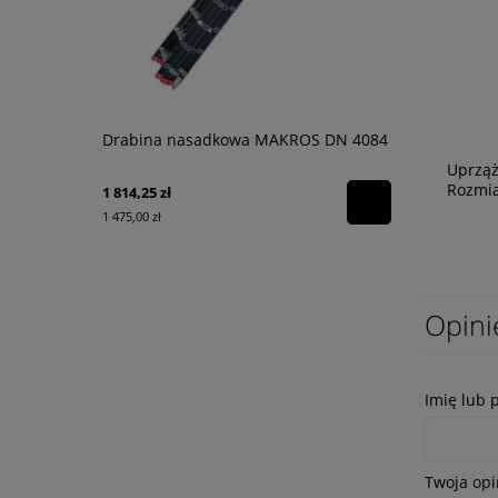
Drabina nasadkowa MAKROS DN 4084
Chusteczki 
dekontamin
Uprząż
Rozmi
1 814,25 zł
160,00 zł
1 475,00 zł
130,08 zł
Opini
Imię lub 
Twoja opi