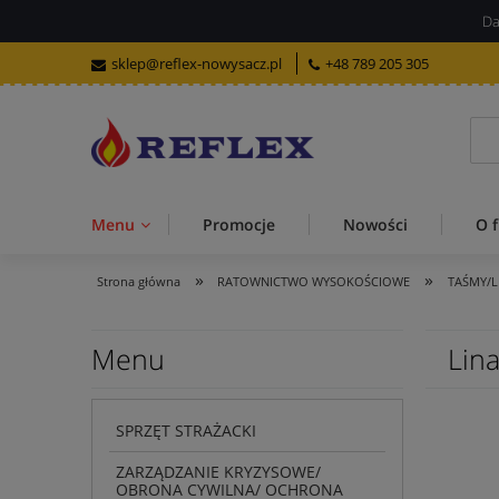
Da
sklep@reflex-nowysacz.pl
+48 789 205 305
Menu
Promocje
Nowości
O f
»
»
Strona główna
RATOWNICTWO WYSOKOŚCIOWE
TAŚMY/L
Menu
Lin
SPRZĘT STRAŻACKI
ZARZĄDZANIE KRYZYSOWE/
OBRONA CYWILNA/ OCHRONA