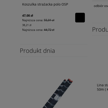
Koszulka strażacka polo OSP
odbiór os
47,00 zł
Najniższa cena:
55,01 zł
38,21 zł
Produ
Najniższa cena:
44,72 zł
Produkt dnia
Lina s
50m ( 