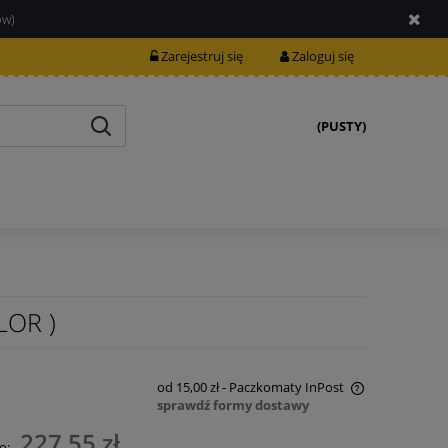
ów)
Zarejestruj się
Zaloguj się
(PUSTY)
LOR )
od 15,00 zł
- Paczkomaty InPost
sprawdź formy dostawy
Cena nie zawiera ewentualnych kosztów
227,55 zł
o: