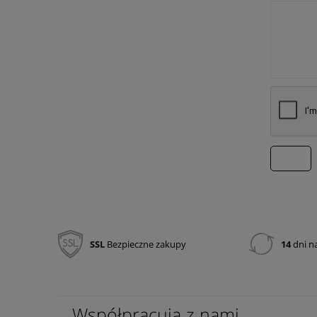
wyślij
SSL
Bezpieczne zakupy
14
dni n
Współpracują z nami