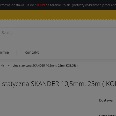
rmowa dostawa już od
1000zł
na terenie Polski! (dotyczy wybranych produkt
irmie
Kontakt
»
INY
Lina statyczna SKANDER 10,5mm, 25m ( KOLOR )
a statyczna SKANDER 10,5mm, 25m ( KO
Dostawa:
Cena brutt