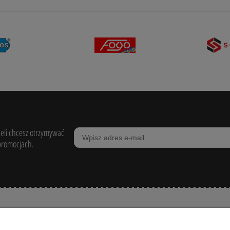
żeli chcesz otrzymywać
promocjach.
POMOC
ZAKUPY
MOJE KONTO