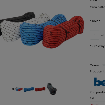
Cena netto
*
Kolor:
szt
*
- Pole w
Ocena:
Producent
Kod produ
SKU: