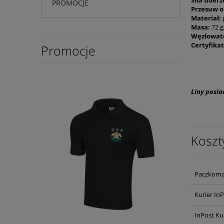
Siła uder
PROMOCJE
Przesuw o
Materiał:
Masa:
72 
Węzłowat
Certyfikat
Promocje
Liny posia
Koszt
Paczkoma
Kurier In
InPost Ku