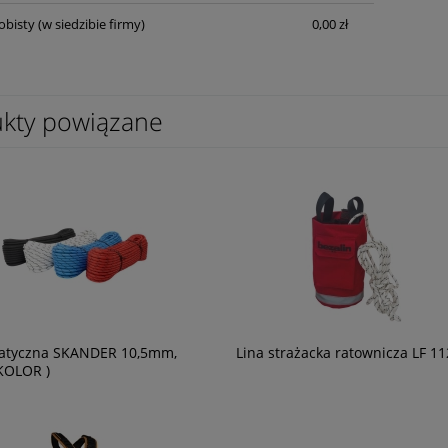
obisty
(w siedzibie firmy)
0,00 zł
kty powiązane
tatyczna SKANDER 10,5mm,
Lina strażacka ratownicza LF 11
KOLOR )