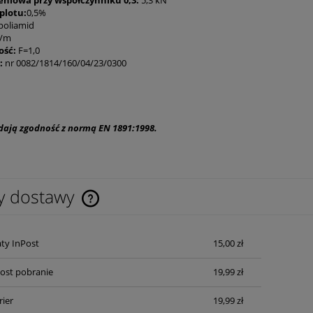
zeniowa przy współczynniku 0,3:
5,3 kN
plotu:
0,5%
poliamid
g/m
ość:
F=1,0
:
nr 0082/1814/160/04/23/0300
dają zgodność z normą EN 1891:1998.
y dostawy
Cena nie zawiera ewentualnych kosztów
ty InPost
15,00 zł
płatności
Post pobranie
19,99 zł
rier
19,99 zł