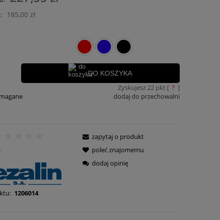
płatności
185,00 zł
:
.
DO KOSZYKA
Zyskujesz
22
pkt [
?
]
ymagane
dodaj do przechowalni
zapytaj o produkt
:
poleć znajomemu
dodaj opinię
ktu:
1206014