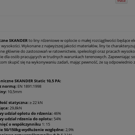
yczne SKANDER
to liny rdzeniowe w oplocie o małej rozciągliwości będąc
wysokości. Wykonane z najwyższej jakości materiałów, liny te charakteryzuj
ne głównie do zastosowań w ratownictwie, speleologii oraz pracach wysok
e dla osób pracujących w trudnych warunkach terenowych. Zapewniając soli
om skupić się na wykonywaniu zadań, mając pewność, że są odpowiednio 
niczne SKANDER Static 10,5 PA:
z normą:
EN 1891:1998
iny:
10,5mm
ość statyczna:
≥ 22 kN
jąca:
29,8kN
y udział oplotu do rdzenia:
46%
y udział rdzenia do oplotu:
54%
dnięć o współczynniku
1: 15
e 50/150kg-wydłużenie względne:
2,9%