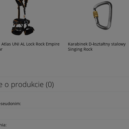
do czyszczenia i
Koszulka strażacka piaskowa ZOSP
acji sprzętu
 Atlas UNI AL Lock Rock Empire
Karabinek D-kształtny stalowy
ar
Singing Rock
39,99 zł
32,51 zł
e o produkcie (0)
pseudonim:
nia: