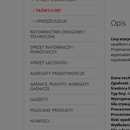
TAŚMY/LINY
Opis
UPRZĘŻE/SZELKI
RATOWNICTWO DROGOWE I
TECHNICZNE
Liny stat
upadkom z 
SPRZĘT RATOWNICZY I
Przeznaczo
POMOCNICZY
wyposażeni
użytkownik
SPRZĘT ŁĄCZNOŚCI
AGREGATY PRĄDOTWÓRCZE
Dane tech
Zgodność 
GAŚNICE, PŁACHTY, AGREGATY
Średnica l
GAŚNICZE
Typ liny:
A
Wytrzymał
GADŻETY
Siła zrywa
Procentow
POLECANE PRODUKTY
Procentow
Ilość opa
NOWOŚCI
Wydłużeni