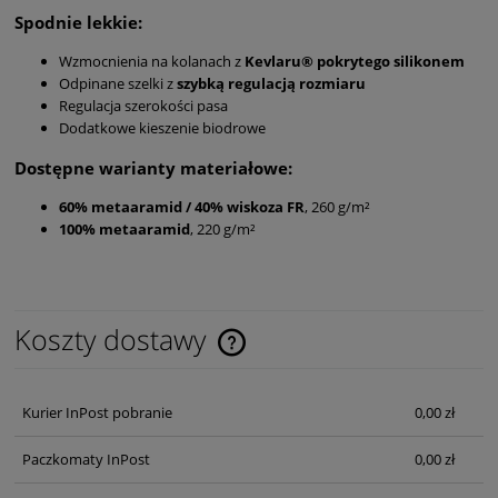
Spodnie lekkie:
Wzmocnienia na kolanach z
Kevlaru® pokrytego silikonem
Odpinane szelki z
szybką regulacją rozmiaru
Regulacja szerokości pasa
Dodatkowe kieszenie biodrowe
Dostępne warianty materiałowe:
60% metaaramid / 40% wiskoza FR
, 260 g/m²
100% metaaramid
, 220 g/m²
Koszty dostawy
Cena nie zawiera ewentualnych kosztów płatności
Kurier InPost pobranie
0,00 zł
Paczkomaty InPost
0,00 zł