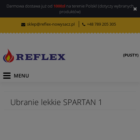
Darmowa dostawa już od
1000zł
na terenie Polski! (dotyczy wybranych
produktów)
sklep@reflex-nowysacz.pl
+48 789 205 305
(PUSTY)
Ubranie lekkie SPARTAN 1