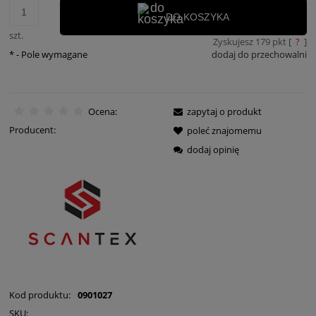
DO KOSZYKA
szt.
Zyskujesz
179
pkt [
?
]
*
- Pole wymagane
dodaj do przechowalni
Ocena:
zapytaj o produkt
Producent:
poleć znajomemu
dodaj opinię
Kod produktu:
0901027
SKU: