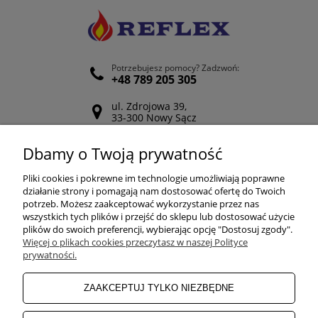
Potrzebujesz pomocy? Zadzwoń:
+48 789 205 305
ul. Zdrojowa 39,
33-300 Nowy Sącz
Odwiedź nasz Facebook
Dbamy o Twoją prywatność
POMOC
Pliki cookies i pokrewne im technologie umożliwiają poprawne
działanie strony i pomagają nam dostosować ofertę do Twoich
potrzeb. Możesz zaakceptować wykorzystanie przez nas
wszystkich tych plików i przejść do sklepu lub dostosować użycie
ZAKUPY
plików do swoich preferencji, wybierając opcję "Dostosuj zgody".
Więcej o plikach cookies przeczytasz w naszej Polityce
prywatności.
MOJE KONTO
ZAAKCEPTUJ TYLKO NIEZBĘDNE