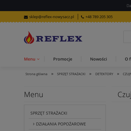
Da
sklep@reflex-nowysacz.pl
+48 789 205 305
Menu
Promocje
Nowości
O f
»
»
»
Strona główna
SPRZĘT STRAŻACKI
DETEKTORY
CZUJ
Menu
Czu
SPRZĘT STRAŻACKI
DZIAŁANIA POPOŻAROWE