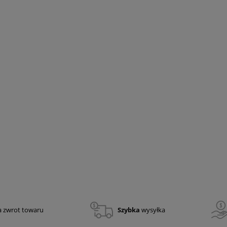
adio Holster Tee-Uu
Latarka do kierowania ruchem RBLE
PSK-36RG PLUS
99,00 zł
80,49 zł
a zwrot towaru
Szybka
wysyłka