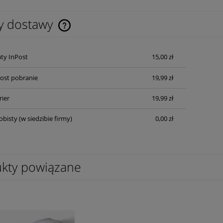
y dostawy
Cena nie zawiera ewentualnych kosztów
ty InPost
15,00 zł
płatności
Post pobranie
19,99 zł
rier
19,99 zł
obisty
(w siedzibie firmy)
0,00 zł
kty powiązane