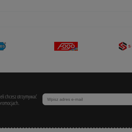
żeli chcesz otrzymywać
promocjach.