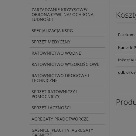
ZARZĄDZANIE KRYZYSOWE/
Koszt
OBRONA CYWILNA/ OCHRONA
LUDNOŚCI
SPECJALIZACJA KSRG
Paczkoma
SPRZĘT MEDYCZNY
Kurier In
RATOWNICTWO WODNE
InPost Ku
RATOWNICTWO WYSOKOŚCIOWE
odbiór os
RATOWNICTWO DROGOWE I
TECHNICZNE
SPRZĘT RATOWNICZY I
POMOCNICZY
Produ
SPRZĘT ŁĄCZNOŚCI
AGREGATY PRĄDOTWÓRCZE
GAŚNICE, PŁACHTY, AGREGATY
GAŚNICZE