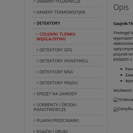
DRABINY POŻARNICZE
Opis
KAMERY TERMOWIZYJNE
DETEKTORY
Czujnik T
FireAngel
CZUJNIKI TLENKU
wyposażo
WĘGLA/DYMU
elektroche
optycznym
DETEKTORY GFG
przycisk
te
EN50291
-
1
DETEKTORY HONEYWELL
Pier
DETEKTORY MSA
Zaa
Wym
DETEKTORY PRĄDU
Możliwość ł
SPRZĘT NA ZAWODY
10-letni
SORBENTY I ŚRODKI
Certyfi
PIANOTWÓRCZE
PILARKI/PRZECINARKI
KSIĄŻKI I DRUKI