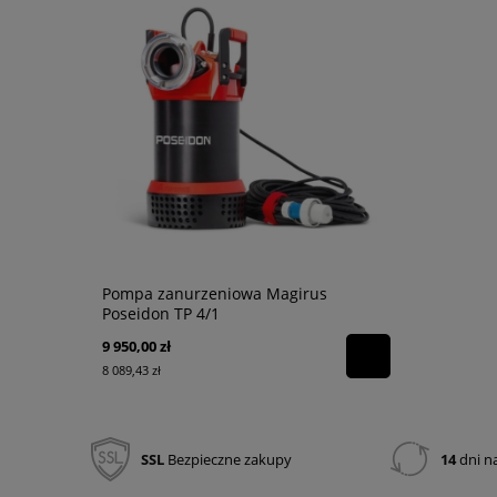
Pompa zanurzeniowa Magirus
Torba na r
Poseidon TP 4/1
Channel
9 950,00 zł
130,00 zł
8 089,43 zł
105,69 zł
SSL
Bezpieczne zakupy
14
dni n