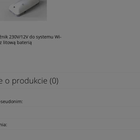
źnik 230V/12V do systemu Wi-
z litową baterią
e o produkcie (0)
pseudonim:
nia: