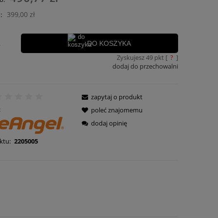
płatności
399,00 zł
:
.
DO KOSZYKA
Zyskujesz
49
pkt [
?
]
dodaj do przechowalni
zapytaj o produkt
:
poleć znajomemu
dodaj opinię
ktu:
2205005