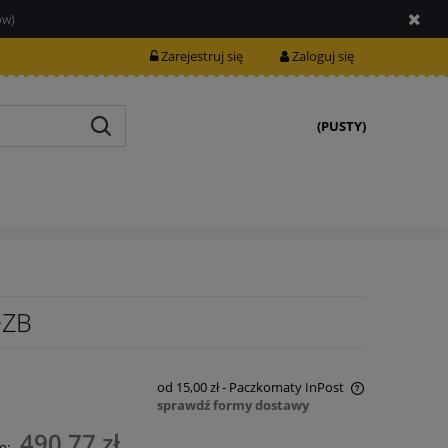
ów)
Zarejestruj się
Zaloguj się
(PUSTY)
+ZB
od 15,00 zł
- Paczkomaty InPost
sprawdź formy dostawy
Cena nie zawiera ewentualnych kosztów
490,77 zł
o: