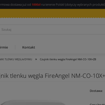
rmowa dostawa już od
1000zł
na terenie Polski! (dotyczy wybranych produkt
irmie
Kontakt
»
NIKI TLENKU WĘGLA/DYMU
Czujnik tlenku węgla FireAngel NM-CO-10X+ZB
jnik tlenku węgla FireAngel NM-CO-10X
Dostawa:
Cena brutt