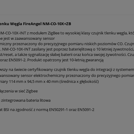
lenku Węgla FireAngel NM-CO-10X+ZB
NM
-
CO
-
10X
-
INT
z
modułem
ZigBee
to
wysokiej
klasy
czujnik
tlenku
węgla
,
kt
n
e
jest w zaawansowany sensor
miczny
przeznaczony do precyzyjnego pomiaru niskich poziomów CO.
Czujn
.
NM
-
CO
-
10X
-
INT zasilany jest
poprzez
bateri
ę
litową
o 10 letniej żywotności
st/reset,
a także sygnalizację słabej baterii oraz końca swojej żywotności.
Czu
 oraz EN5091
-
2.
Produkt opatrzony
jest
10
-
letnią
gwa
rancją
wszy na świecie certyfikowany czujnik tlenku węgla do integracji z systeme
wansowany sensor elektrochemiczny przeznaczony do precyzyjnego pomia
iary
114 mm x 94,5 mm x 40 mm (średnica x głębokość)
ączenia w sieć Zigbee
a zintegrowana bateria litowa
kat BSI na zgodność z normą EN50291-1 oraz EN5091-2