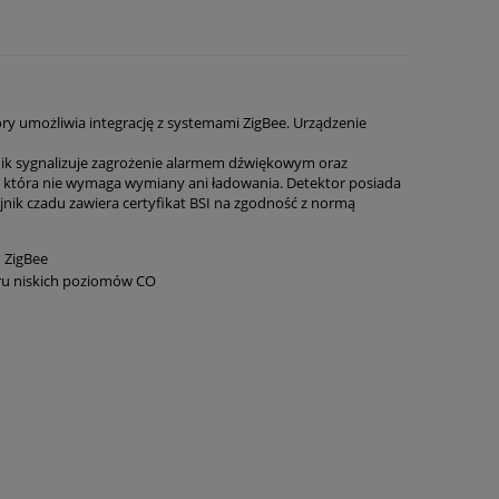
óry
umożliwia integrację z systemami ZigBee
.
Urządzenie
ik sygnalizuje
zagrożenie alarmem dźwiękowym oraz
, która
nie wymaga wymiany
ani ładowania
.
Detektor posiada
jnik czadu zawiera
c
ertyfikat BSI na zgodność z normą
m ZigBee
ru niskich poziomów CO