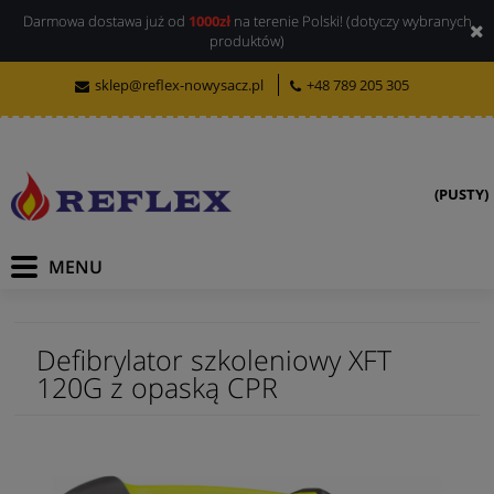
Darmowa dostawa już od
1000zł
na terenie Polski! (dotyczy wybranych
produktów)
sklep@reflex-nowysacz.pl
+48 789 205 305
(PUSTY)
Defibrylator szkoleniowy XFT
120G z opaską CPR