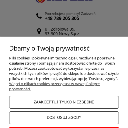
Potrzebujesz pomocy? Zadzwoń:
+48 789 205 305
ul. Zdrojowa 39,
33-300 Nowy Sącz
Odwiedź nasz Facebook
Dbamy o Twoją prywatność
POMOC
Pliki cookies i pokrewne im technologie umożliwiają poprawne
działanie strony i pomagają nam dostosować ofertę do Twoich
potrzeb. Możesz zaakceptować wykorzystanie przez nas
wszystkich tych plików i przejść do sklepu lub dostosować użycie
ZAKUPY
plików do swoich preferencji, wybierając opcję "Dostosuj zgody".
Więcej o plikach cookies przeczytasz w naszej Polityce
prywatności.
MOJE KONTO
ZAAKCEPTUJ TYLKO NIEZBĘDNE
INFORMACJE
DOSTOSUJ ZGODY