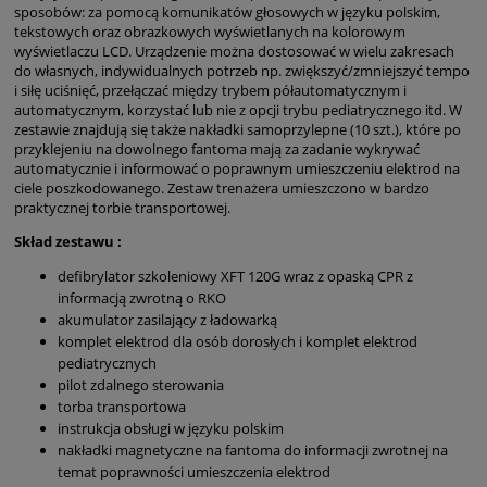
sposobów: za pomocą komunikatów głosowych w języku polskim,
tekstowych oraz obrazkowych wyświetlanych na kolorowym
wyświetlaczu LCD. Urządzenie można dostosować w wielu zakresach
do własnych, indywidualnych potrzeb np. zwiększyć/zmniejszyć tempo
i siłę uciśnięć, przełączać między trybem półautomatycznym i
automatycznym, korzystać lub nie z opcji trybu pediatrycznego itd. W
zestawie znajdują się także nakładki samoprzylepne (10 szt.), które po
przyklejeniu na dowolnego fantoma mają za zadanie wykrywać
automatycznie i informować o poprawnym umieszczeniu elektrod na
ciele poszkodowanego. Zestaw trenażera umieszczono w bardzo
praktycznej torbie transportowej.
Skład zestawu :
defibrylator szkoleniowy XFT 120G wraz z opaską CPR z
informacją zwrotną o RKO
akumulator zasilający z ładowarką
komplet elektrod dla osób dorosłych i komplet elektrod
pediatrycznych
pilot zdalnego sterowania
torba transportowa
instrukcja obsługi w języku polskim
nakładki magnetyczne na fantoma do informacji zwrotnej na
temat poprawności umieszczenia elektrod