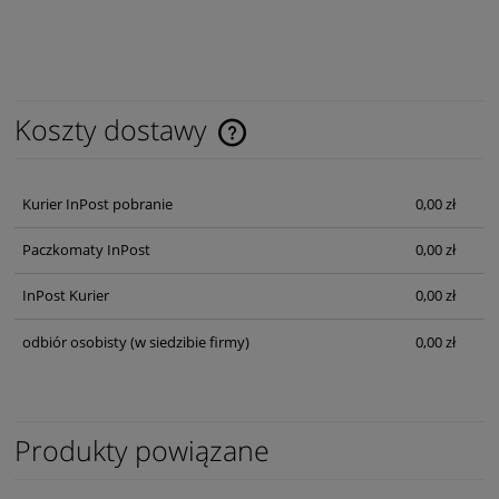
Koszty dostawy
Cena nie zawiera ewentualnych kosztów płatności
Kurier InPost pobranie
0,00 zł
Paczkomaty InPost
0,00 zł
InPost Kurier
0,00 zł
odbiór osobisty
(w siedzibie firmy)
0,00 zł
Produkty powiązane