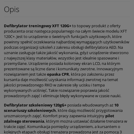
Opis
Defibrylator treningowy XFT 120G+
to topowy produkt z oferty
producenta oraz następca popularnego na całym świecie modelu XFT
120C+. Jest to urządzenie o świetnych funkcjach użytkowych, które
powinny spełnić oczekiwania najbardziej wymagających użytkowników
podczas organizacji szkoleń z zakresu obsługi defibrylatora AED. Na
uznanie zasługuje także jakość wykonania, gdyż urządzenie stworzono
z najwyższej klasy materiałów, wszystko jest idealnie spasowane i
przemyślane. Urządzenie posiada kolorowy ekran LCD, na którym
prezentowane są liczne dane i komunikaty zwrotne. Innowacyjnym
rozwiązaniem jest także
opaska CPR
, która po założeniu przez
kursanta daje możliwość uzyskania informacji zwrotnej na temat
jakości prowadzonego RKO w zakresie siły ucisku i tempa
wykonywanych uciśnięć. Takie rozwiązanie poprawia jakość
prowadzonych zajęć i eliminuje błędy wykonywane w czasie nauki.
Defibrylator szkoleniowy 120gG+
posiada wbudowanych aż
10
scenariuszy szkoleniowych
, które dają możliwość przygotowania
urozmaiconych zajęć. Komfort pracy zapewnia intuicyjny
pilot
zdalnego sterowania
, którym można ustawiać działanie trenażera w
trakcie zajęć. Komunikacja pomiędzy urządzeniem, a kursantem o
kolejnych etapach obsługi trenażera prowadzona jest za pomocą 3