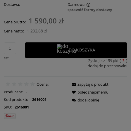
Dostawa:
Darmowa
sprawdź formy dostawy
Cena nie zawiera ewentualnych kosztów płatności
1 590,00 zł
Cena brutto:
1 292,68 zł
Cena netto:
DO KOSZYKA
szt.
Zyskujesz
159
pkt [
?
]
dodaj do przechowalni
Ocena:
zapytaj o produkt
Producent:
-
poleć znajomemu
Kod produktu:
2616001
dodaj opinię
SKU:
2616001