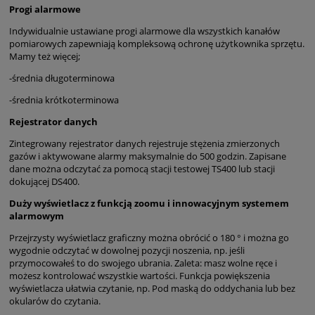
Progi alarmowe
Indywidualnie ustawiane progi alarmowe dla wszystkich kanałów
pomiarowych zapewniają kompleksową ochronę użytkownika sprzętu.
Mamy też więcej;
-średnia długoterminowa
-średnia krótkoterminowa
Rejestrator danych
Zintegrowany rejestrator danych rejestruje stężenia zmierzonych
gazów i aktywowane alarmy maksymalnie do 500 godzin. Zapisane
dane można odczytać za pomocą stacji testowej TS400 lub stacji
dokującej DS400.
Duży wyświetlacz z funkcją zoomu i innowacyjnym systemem
alarmowym
Przejrzysty wyświetlacz graficzny można obrócić o 180 ° i można go
wygodnie odczytać w dowolnej pozycji noszenia, np. jeśli
przymocowałeś to do swojego ubrania. Zaleta: masz wolne ręce i
możesz kontrolować wszystkie wartości. Funkcja powiększenia
wyświetlacza ułatwia czytanie, np. Pod maską do oddychania lub bez
okularów do czytania.