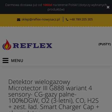
Darmowa dostawa już od
1000zł
na terenie Polski! (dotyczy wybranych
produktów)
sklep@reflex-nowysacz.pl
+48 789 205 305
(PUSTY)
Detektor wielogazowy
Microtector III G888 wariant 4
sensory- CG-gazy palne-
100%DGW, O2 (3-letni), CO, H2S
+ zest. ład. Smart Charger Cap +