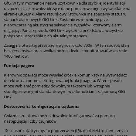
GfG. W tym momencie nazwa użytkownika dla szybkiej identyfikacji
urządzenia, jak również bieżące dane pomiarowe będą wyświetlane na
ekranie GfG-Link. Alarm ratunkowy ratownika ma specjalny status w
stanach alarmowych GfG-Link. Zostanie wzmocniony przez
niepowtarzalną akustyczną sekwencję sygnałów i czerwony alarm
migający. Panel z przodu GfG-Link wyraźnie przedstawia wszystkie
połączone urządzenia z ich aktualnym stanem.
Zasięg na otwartej przestrzeni wynosi około 700m. W ten sposób stan
bezpieczeństwa pracownika można idealnie monitorować w zakresie
1400 metrów.
Funkcja pagera
Kierownik operacji może wysyłać krótkie komunikaty na wyświetlacz
detektora za pomocą zintegrowanej funkcji pagera. W ten sposób
może wybierać pomiędzy dowolnym tekstem lub wstępnie
skonfigurowanymi standardowymi wiadomościami za pomocą GfG-
Link.
Dostosowana konfiguracja urządzenia
Gniazda czujników można dowolnie konfigurować za pomocą
następującej liczby czujników:
1X sensor katalityczny, 1x podczerwień (IR), do 4 elektrochemicznych