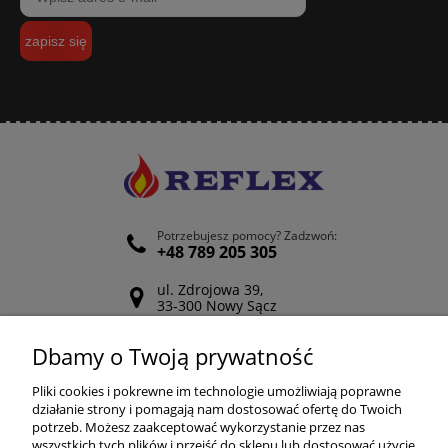
zapisz się
Potrzebujesz pomocy? Zadzwoń:
+48 789 205 305
ul. Zdrojowa 39,
33-300 Nowy Sącz
Odwiedź nasz Facebook
Dbamy o Twoją prywatność
POMOC
Pliki cookies i pokrewne im technologie umożliwiają poprawne
działanie strony i pomagają nam dostosować ofertę do Twoich
potrzeb. Możesz zaakceptować wykorzystanie przez nas
wszystkich tych plików i przejść do sklepu lub dostosować użycie