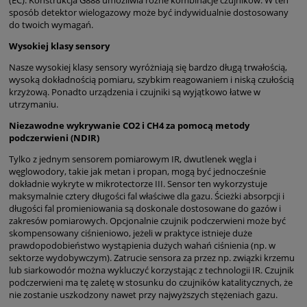
(EC). Konstrukcja G888 umożliwia różne kombinacje czujników. W ten
sposób detektor wielogazowy może być indywidualnie dostosowany
do twoich wymagań.
Wysokiej klasy sensory
Nasze wysokiej klasy sensory wyróżniają się bardzo długą trwałością,
wysoką dokładnością pomiaru, szybkim reagowaniem i niską czułością
krzyżową. Ponadto urządzenia i czujniki są wyjątkowo łatwe w
utrzymaniu.
Niezawodne wykrywanie CO2 i CH4 za pomocą metody
podczerwieni (NDIR)
Tylko z jednym sensorem pomiarowym IR, dwutlenek węgla i
węglowodory, takie jak metan i propan, mogą być jednocześnie
dokładnie wykryte w mikrotectorze III. Sensor ten wykorzystuje
maksymalnie cztery długości fal właściwe dla gazu. Ścieżki absorpcji i
długości fal promieniowania są doskonale dostosowane do gazów i
zakresów pomiarowych. Opcjonalnie czujnik podczerwieni może być
skompensowany ciśnieniowo, jeżeli w praktyce istnieje duże
prawdopodobieństwo wystąpienia dużych wahań ciśnienia (np. w
sektorze wydobywczym). Zatrucie sensora za przez np. związki krzemu
lub siarkowodór można wykluczyć korzystając z technologii IR. Czujnik
podczerwieni ma tę zaletę w stosunku do czujników katalitycznych, że
nie zostanie uszkodzony nawet przy najwyższych stężeniach gazu.