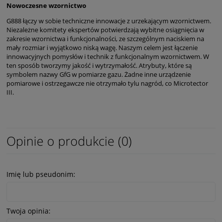
Nowoczesne wzornictwo
G888 łączy w sobie techniczne innowacje z urzekającym wzornictwem.
Niezależne komitety ekspertów potwierdzają wybitne osiągnięcia w
zakresie wzornictwa i funkcjonalności, ze szczególnym naciskiem na
mały rozmiar i wyjątkowo niską wagę. Naszym celem jest łączenie
innowacyjnych pomysłów i technik z funkcjonalnym wzornictwem. W
ten sposób tworzymy jakość i wytrzymałość. Atrybuty, które są
symbolem nazwy GfG w pomiarze gazu. Żadne inne urządzenie
pomiarowe i ostrzegawcze nie otrzymało tylu nagród, co Microtector
III.
Opinie o produkcie (0)
Imię lub pseudonim:
Twoja opinia: