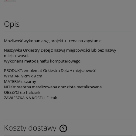
Opis
Możliwość wykonania wg projektu - cena na zapytanie
Naszywka Orkiestry Dętej z nazwą miejscowości lub bez nazwy
miejscowości.
Wykonana metodą haftu komputerowego.
PRODUKT: emblemat Orkiestra Dęta + miejscowość
WYMIAR: 9 cm x 9 cm
MATERIAŁ: czarny
NITKA: srebrna metalizowana oraz złota metalizowana
OBSZYCIE: z hafciarki
ZAWIESZKA NA KOSZULĘ : tak
Koszty dostawy
Cena nie zawiera ewentualnych kosztów płatności