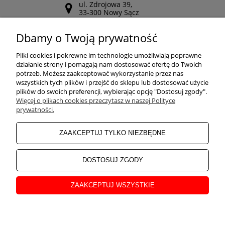
ul. Zdrojowa 39,
33-300 Nowy Sącz
Odwiedź nasz Facebook
Dbamy o Twoją prywatność
POMOC
Pliki cookies i pokrewne im technologie umożliwiają poprawne
działanie strony i pomagają nam dostosować ofertę do Twoich
potrzeb. Możesz zaakceptować wykorzystanie przez nas
wszystkich tych plików i przejść do sklepu lub dostosować użycie
ZAKUPY
plików do swoich preferencji, wybierając opcję "Dostosuj zgody".
Więcej o plikach cookies przeczytasz w naszej Polityce
prywatności.
MOJE KONTO
ZAAKCEPTUJ TYLKO NIEZBĘDNE
INFORMACJE
DOSTOSUJ ZGODY
ZAAKCEPTUJ WSZYSTKIE
O NAS
pokaż pełną wersję strony