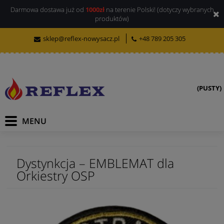
Darmowa dostawa już od
1000zł
na terenie Polski! (dotyczy wybranych
produktów)
sklep@reflex-nowysacz.pl
+48 789 205 305
(PUSTY)
Dystynkcja – EMBLEMAT dla
Orkiestry OSP