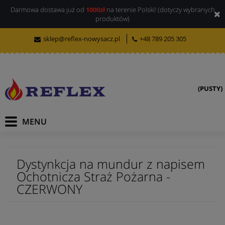
Darmowa dostawa już od
1000zł
na terenie Polski! (dotyczy wybranych
produktów)
sklep@reflex-nowysacz.pl
+48 789 205 305
(PUSTY)
Dystynkcja na mundur z napisem
Ochotnicza Straż Pożarna -
CZERWONY