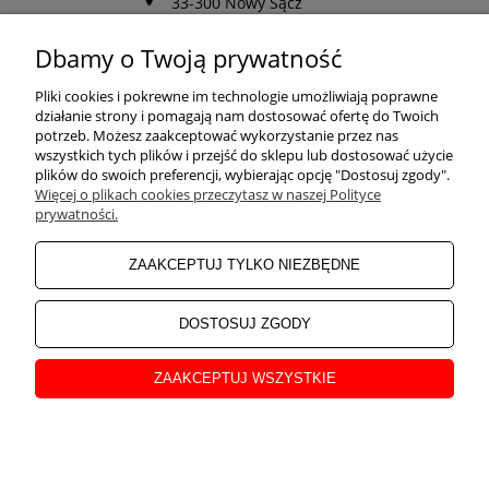
33-300 Nowy Sącz
Odwiedź nasz Facebook
Dbamy o Twoją prywatność
POMOC
Pliki cookies i pokrewne im technologie umożliwiają poprawne
działanie strony i pomagają nam dostosować ofertę do Twoich
potrzeb. Możesz zaakceptować wykorzystanie przez nas
wszystkich tych plików i przejść do sklepu lub dostosować użycie
ZAKUPY
plików do swoich preferencji, wybierając opcję "Dostosuj zgody".
Więcej o plikach cookies przeczytasz w naszej Polityce
prywatności.
MOJE KONTO
ZAAKCEPTUJ TYLKO NIEZBĘDNE
INFORMACJE
DOSTOSUJ ZGODY
ZAAKCEPTUJ WSZYSTKIE
O NAS
pokaż pełną wersję strony
Sklep internetowy Shoper Premium