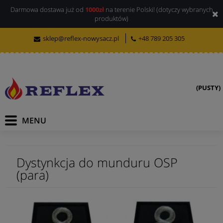
Darmowa dostawa już od
1000zł
na terenie Polski! (dotyczy wybranych
produktów)
sklep@reflex-nowysacz.pl
+48 789 205 305
(PUSTY)
Dystynkcja do munduru OSP
(para)