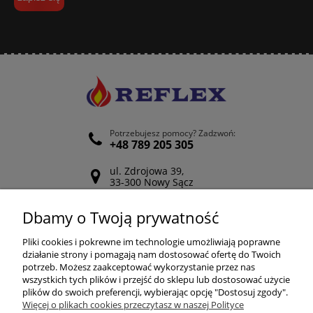
Potrzebujesz pomocy? Zadzwoń:
+48 789 205 305
ul. Zdrojowa 39,
33-300 Nowy Sącz
Odwiedź nasz Facebook
Dbamy o Twoją prywatność
POMOC
Pliki cookies i pokrewne im technologie umożliwiają poprawne
działanie strony i pomagają nam dostosować ofertę do Twoich
potrzeb. Możesz zaakceptować wykorzystanie przez nas
wszystkich tych plików i przejść do sklepu lub dostosować użycie
ZAKUPY
plików do swoich preferencji, wybierając opcję "Dostosuj zgody".
Więcej o plikach cookies przeczytasz w naszej Polityce