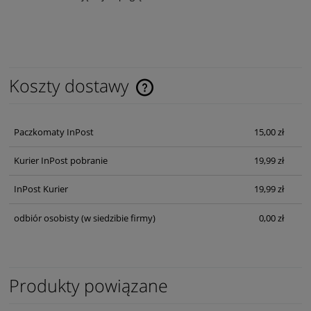
Koszty dostawy
Cena nie zawiera ewentualnych kosztów płatności
Paczkomaty InPost
15,00 zł
Kurier InPost pobranie
19,99 zł
InPost Kurier
19,99 zł
odbiór osobisty
(w siedzibie firmy)
0,00 zł
Produkty powiązane