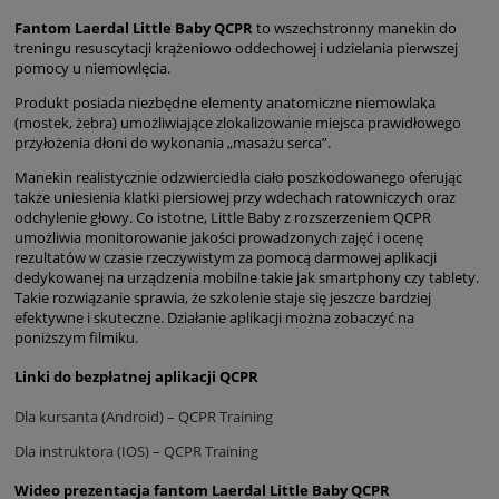
Fantom Laerdal Little Baby QCPR
to wszechstronny manekin do
treningu resuscytacji krążeniowo oddechowej i udzielania pierwszej
pomocy u niemowlęcia.
Produkt posiada niezbędne elementy anatomiczne niemowlaka
(mostek, żebra) umożliwiające zlokalizowanie miejsca prawidłowego
przyłożenia dłoni do wykonania „masażu serca”.
Manekin realistycznie odzwierciedla ciało poszkodowanego oferując
także uniesienia klatki piersiowej przy wdechach ratowniczych oraz
odchylenie głowy. Co istotne, Little Baby z rozszerzeniem QCPR
umożliwia monitorowanie jakości prowadzonych zajęć i ocenę
rezultatów w czasie rzeczywistym za pomocą darmowej aplikacji
dedykowanej na urządzenia mobilne takie jak smartphony czy tablety.
Takie rozwiązanie sprawia, że szkolenie staje się jeszcze bardziej
efektywne i skuteczne. Działanie aplikacji można zobaczyć na
poniższym filmiku.
Linki do bezpłatnej aplikacji QCPR
Dla kursanta (Android) – QCPR Training
Dla instruktora (IOS) – QCPR Training
Wideo prezentacja fantom Laerdal Little Baby QCPR