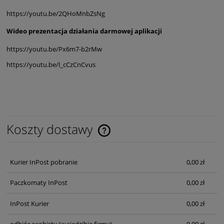
https://youtu.be/2QHoMnbZsNg
Wideo prezentacja działania darmowej aplikacji
https://youtu.be/Px6m7-b2rMw
https://youtu.be/l_cCzCnCvus
Koszty dostawy
Cena nie zawiera ewentualnych kosztów płatności
Kurier InPost pobranie
0,00 zł
Paczkomaty InPost
0,00 zł
InPost Kurier
0,00 zł