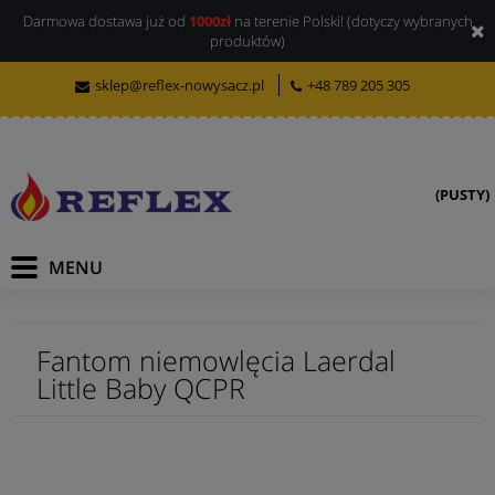
Darmowa dostawa już od
1000zł
na terenie Polski! (dotyczy wybranych
produktów)
sklep@reflex-nowysacz.pl
+48 789 205 305
(PUSTY)
Fantom niemowlęcia Laerdal
Little Baby QCPR