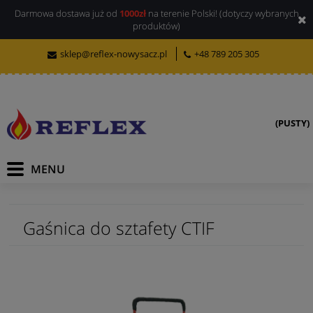
Darmowa dostawa już od
1000zł
na terenie Polski! (dotyczy wybranych
produktów)
sklep@reflex-nowysacz.pl
+48 789 205 305
(PUSTY)
Gaśnica do sztafety CTIF