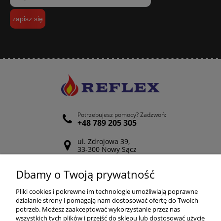
zapisz się
Potrzebujesz pomocy? Zadzwoń:
+48 789 205 305
ul. Zdrojowa 39,
33-300 Nowy Sącz
Odwiedź nasz Facebook
Dbamy o Twoją prywatność
POMOC
Pliki cookies i pokrewne im technologie umożliwiają poprawne
działanie strony i pomagają nam dostosować ofertę do Twoich
potrzeb. Możesz zaakceptować wykorzystanie przez nas
wszystkich tych plików i przejść do sklepu lub dostosować użycie