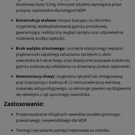
docelowej masy 3,
3 kg,
która jest sztywno wymagana przez
przepisy sędziowskie dla kategorii MDP.
Konstrukcja stalowa:
korpus bazujący na zbiorniku
oryginalnej,
wyeksploatowanej gaśnicy proszkowej,
gwarantujący realistyczny wygląd sprzętu oraz odpowiednie
rozłożenie środka ciężkości.
Brak wężyka zrzutowego:
usunięcie elastycznego wężyka i
prądowniczki zapobiega zahaczaniu sprzętem o ubiór
zawodnika w trakcie biegu oraz drastycznie poprawia stabilność
gaśnicy podczas jej odkładania na drewniany podest sędziowski.
Wzmocniony chwyt:
oryginalna rękojeść lub zintegrowany
pręt (najczęściej o średnicy Ø 12 mm) powleczony warstwą
materiału antypoślizgowego,
co eliminuje zjawisko wyślizgiwania
się rekwizytu z rąk spoconego zawodnika.
Zastosowanie:
Przeprowadzanie oficjalnych zawodów szczebla gminnego,
powiatowego i wojewódzkiego dla MDP.
Treningi i wyrabianie pamięci mięśniowej na odcinku