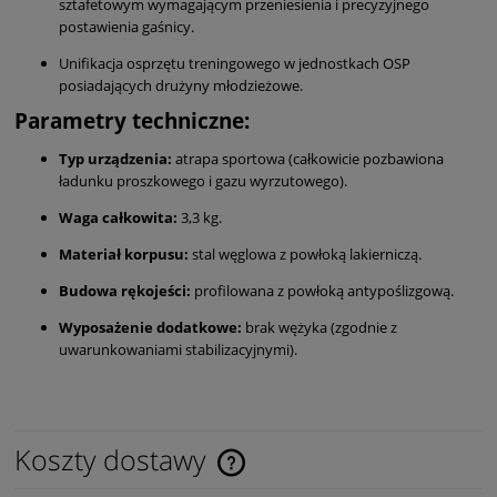
sztafetowym wymagającym przeniesienia i precyzyjnego
postawienia gaśnicy.
Unifikacja osprzętu treningowego w jednostkach OSP
posiadających drużyny młodzieżowe.
Parametry techniczne:
Typ urządzenia:
atrapa sportowa (całkowicie pozbawiona
ładunku proszkowego i gazu wyrzutowego).
Waga całkowita:
3,
3 kg.
Materiał korpusu:
stal węglowa z powłoką lakierniczą.
Budowa rękojeści:
profilowana z powłoką antypoślizgową.
Wyposażenie dodatkowe:
brak wężyka (zgodnie z
uwarunkowaniami stabilizacyjnymi).
Koszty dostawy
Cena nie zawiera ewentualnych kosztów płatności