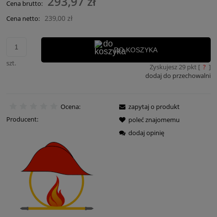
293,97 zł
Cena brutto:
239,00 zł
Cena netto:
DO KOSZYKA
szt.
Zyskujesz
29
pkt [
?
]
dodaj do przechowalni
Ocena:
zapytaj o produkt
Producent:
poleć znajomemu
dodaj opinię