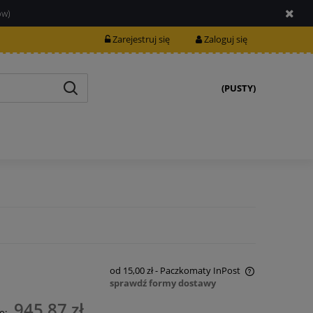
ów)
Zarejestruj się
Zaloguj się
(PUSTY)
od 15,00 zł
- Paczkomaty InPost
sprawdź formy dostawy
Cena nie zawiera ewentualnych kosztów
945,87 zł
o: