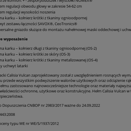
rze komfort + - zespół poduszek i wyściółki NOMEX®
em regulacji obwodu głowy w zakresie 54-62 cm
em regulacji wysokości noszenia
na karku – kołnierz krótki z tkaniny ognioodpornej
wyt zestawu łączności SAVOX®, CeoTronics®
ersalne gniazdo służące do montażu nahełmowej maski oddechowej i uchwy
e wyposażenie
na karku – kołnierz długi z tkaniny ognioodpornej (OS-2)
na karku – kołnierz krótki ze skóry (OS-3)
na karku – kołnierz krótki z tkaniny metalizowanej (OS-4)
y uchwyt latarki
acki Calisia Vulcan zaprojektowany został z uwzględnieniem rosnących wy
lu przede wszystkim podwyższenie walorów użytkowych oraz odciążenie rąk
hełmu zastosowano najnowocześniejsze technologie oraz materiały najwyższej 
właściwości ochronne, użytkowe oraz konstrukcyjne. Hełm Calisia Vulcan 
pieczeństwa.
 Dopuszczenia CNBOP nr 2983/2017 ważne do 24.09.2022
443:2008
 oceny typu WE nr WE/S/1937/2012