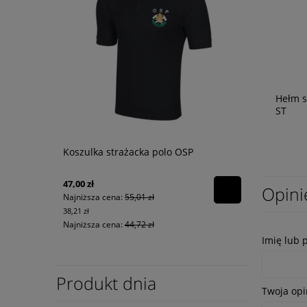
Hełm s
ST
Koszulka strażacka polo OSP
47,00 zł
Opini
Najniższa cena:
55,01 zł
38,21 zł
Najniższa cena:
44,72 zł
Imię lub 
Produkt dnia
Twoja opi