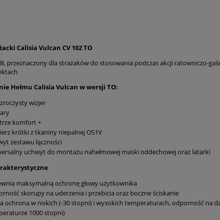
acki Calisia Vulcan CV 102 TO
B, przeznaczony dla strażaków do stosowania podczas akcji ratowniczo-gaśn
ektach
ie Hełmu Calisia Vulcan w wersji TO:
zroczysty wizjer
ary
rze komfort +
ierz krótki z tkaniny niepalnej OS1V
yt zestawu łączności
ersalny uchwyt do montażu nahełmowej maski oddechowej oraz latarki
rakterystyczne
ewnia maksymalną ochronę głowy użytkownika
rność skorupy na uderzenia i przebicia oraz boczne ściskanie
a ochrona w niskich (-30 stopni) i wysokich temperaturach, odporność na dz
eraturze 1000 stopni)