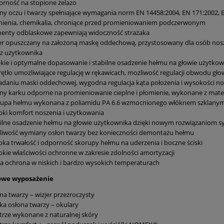
rność na stopione żelazo
ny oczu i twarzy spełniające wymagania norm EN 14458:2004, EN 171:2002, 
mienia, chemikalia, chroniące przed promieniowaniem podczerwonym
enty odblaskowe zapewniają widoczność strażaka
er opuszczany na założoną maskę oddechową, przystosowany dla osób noszą
ez użytkownika
kie i optymalne dopasowanie i stabilne osadzenie hełmu na głowie użytkown
ętło umożliwiające regulację w rękawicach, możliwość regulacji obwodu gł
adaniu maski oddechowej, wygodna regulacja kąta położenia i wysokości no
ny karku odporne na promieniowanie cieplne i płomienie, wykonane z mat
rupa hełmu wykonana z poliamidu PA 6.6 wzmocnionego włóknem szklany
ki komfort noszenia i użytkowania
ilne osadzenie hełmu na głowie użytkownika dzięki nowym rozwiązaniom sy
liwość wymiany osłon twarzy bez konieczności demontażu hełmu
ka trwałość i odporność skorupy hełmu na uderzenia i boczne ściski
kie właściwości ochronne w zakresie zdolności amortyzacji
a ochrona w niskich i bardzo wysokich temperaturach
owe wyposażenie
na twarzy – wizjer przezroczysty
ka osłona twarzy – okulary
rze wykonane z naturalnej skóry