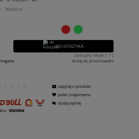
płatności
769,00 zł
:
.
DO KOSZYKA
Zyskujesz
94
pkt [
?
]
ymagane
dodaj do przechowalni
zapytaj o produkt
:
poleć znajomemu
dodaj opinię
ktu:
0503004