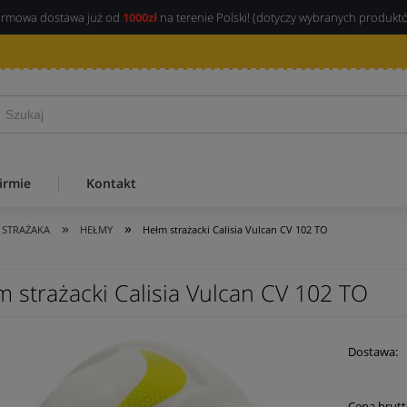
rmowa dostawa już od
1000zł
na terenie Polski! (dotyczy wybranych produkt
irmie
Kontakt
»
»
 STRAŻAKA
HEŁMY
Hełm strażacki Calisia Vulcan CV 102 TO
m strażacki Calisia Vulcan CV 102 TO
Dostawa:
Cena brutt