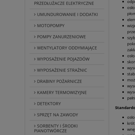
odpo
PRZEDŁUŻACZE ELEKTRYCZNE
osło
pło
UMUNDUROWANIE I DODATKI
elem
MOTOPOMPY
wizj
prz
POMPY ZANURZENIOWE
szyb
pokr
WENTYLATORY ODDYMIAJĄCE
zakł
osło
WYPOSAŻENIE POJAZDÓW
sko
wyso
WYPOSAŻENIE STRAŻNIC
stab
moż
DRABINY POŻARNICZE
wyso
wyso
KAMERY TERMOWIZYJNE
pełn
DETEKTORY
Standard
SPRZĘT NA ZAWODY
osło
krót
SORBENTY I ŚRODKI
wnęt
PIANOTWÓRCZE