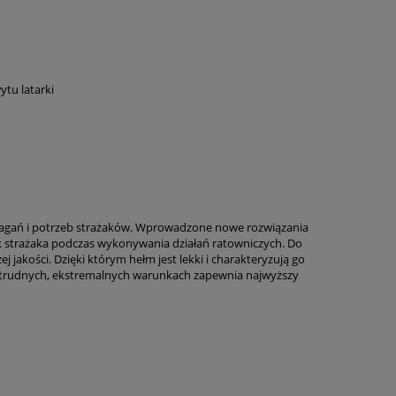
tu latarki
magań i potrzeb strażaków. Wprowadzone nowe rozwiązania
 strażaka podczas wykonywania działań ratowniczych. Do
jakości. Dzięki którym hełm jest lekki i charakteryzują go
w trudnych, ekstremalnych warunkach zapewnia najwyższy