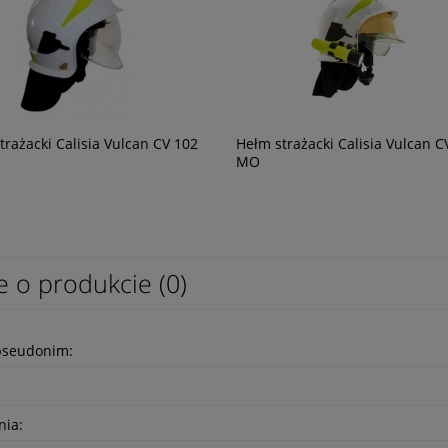
trażacki Calisia Vulcan CV 102
Hełm strażacki Calisia Vulcan C
MO
e o produkcie (0)
pseudonim:
nia: