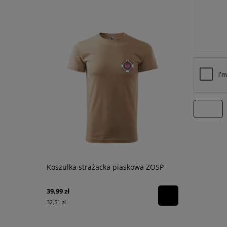
wyślij
Koszulka strażacka piaskowa ZOSP
Latarka do
PSK-36RG 
39,99 zł
99,00 zł
32,51 zł
80,49 zł