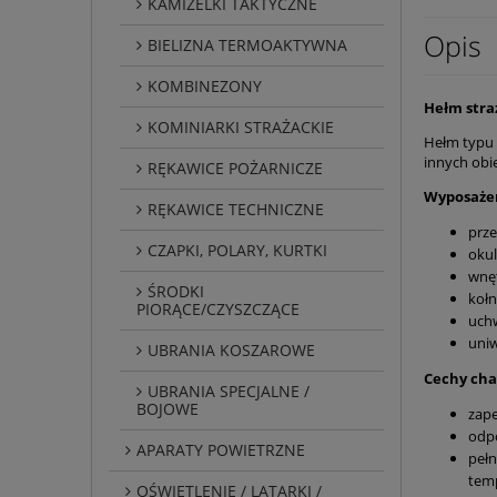
KAMIZELKI TAKTYCZNE
Opis
BIELIZNA TERMOAKTYWNA
KOMBINEZONY
Hełm straż
KOMINIARKI STRAŻACKIE
Hełm typu 
innych obi
RĘKAWICE POŻARNICZE
Wyposażen
RĘKAWICE TECHNICZNE
prze
CZAPKI, POLARY, KURTKI
okul
wnęt
ŚRODKI
kołn
PIORĄCE/CZYSZCZĄCE
uchw
uniw
UBRANIA KOSZAROWE
Cechy cha
UBRANIA SPECJALNE /
BOJOWE
zap
odpo
APARATY POWIETRZNE
pełn
temp
OŚWIETLENIE / LATARKI /