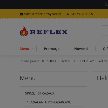
Da
sklep@reflex-nowysacz.pl
+48 789 205 305
Menu
Promocje
Nowości
O f
»
»
Strona główna
SPRZĘT STRAŻACKI
ODZIEŻ I WYPOSAŻENIE
Menu
Heł
SPRZĘT STRAŻACKI
DZIAŁANIA POPOŻAROWE