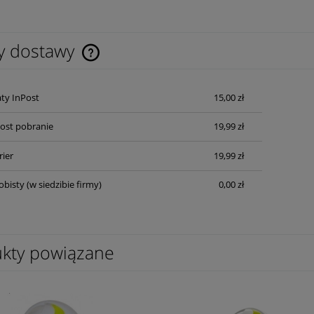
y dostawy
Cena nie zawiera ewentualnych kosztów
ty InPost
15,00 zł
płatności
Post pobranie
19,99 zł
rier
19,99 zł
obisty
(w siedzibie firmy)
0,00 zł
kty powiązane