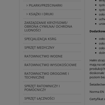
wnęt
syst
PILARKI/PRZECINARKI
syst
KSIĄŻKI I DRUKI
osło
uch
ZARZĄDZANIE KRYZYSOWE/
uniw
OBRONA CYWILNA/ OCHRONA
LUDNOŚCI
Dodatkow
SPECJALIZACJA KSRG
osło
osło
SPRZĘT MEDYCZNY
osło
doln
RATOWNICTWO WODNE
Hełm straż
mają na ce
RATOWNICTWO WYSOKOŚCIOWE
produkcji 
doskonałe 
RATOWNICTWO DROGOWE I
TECHNICZNE
poziom bez
Świadectwo
SPRZĘT RATOWNICZY I
POMOCNICZY
Norma EN 
SPRZĘT ŁĄCZNOŚCI
Certyfikat