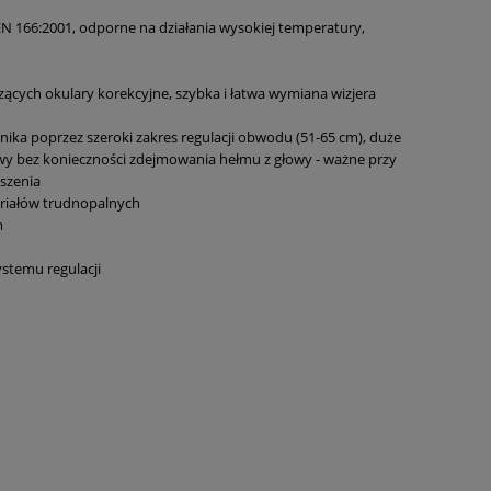
EN 166:2001, odporne na działania wysokiej temperatury,
cych okulary korekcyjne, szybka i łatwa wymiana wizjera
ika poprzez szeroki zakres regulacji obwodu (51-65 cm), duże
owy bez konieczności zdejmowania hełmu z głowy - ważne przy
szenia
eriałów trudnopalnych
m
stemu regulacji