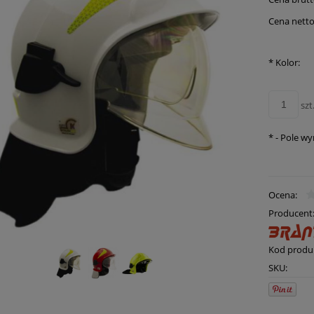
Cena netto
*
Kolor:
szt
*
- Pole w
Ocena:
Producent
Kod produ
SKU: