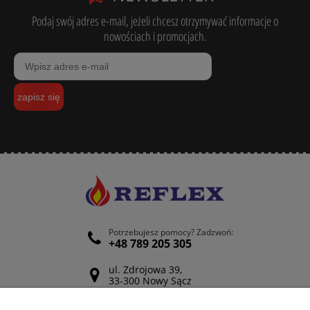
Podaj swój adres e-mail, jeżeli chcesz otrzymywać informacje o
nowościach i promocjach.
zapisz się
Potrzebujesz pomocy? Zadzwoń:
+48 789 205 305
ul. Zdrojowa 39,
33-300 Nowy Sącz
Odwiedź nasz Facebook