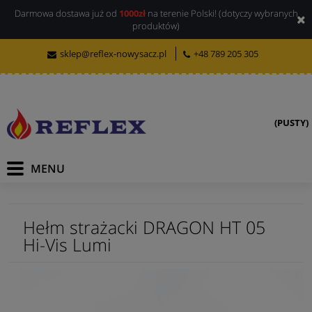
Darmowa dostawa już od
1000zł
na terenie Polski! (dotyczy wybranych
produktów)
sklep@reflex-nowysacz.pl
+48 789 205 305
(PUSTY)
Hełm strażacki DRAGON HT 05
Hi-Vis Lumi