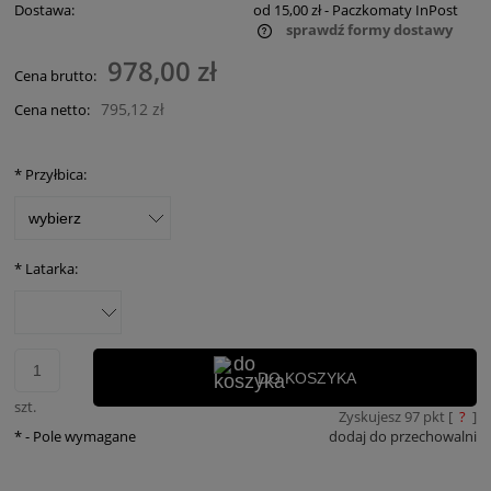
Dostawa:
od 15,00 zł
- Paczkomaty InPost
sprawdź formy dostawy
Cena nie zawiera ewentualnych kosztów płatności
978,00 zł
Cena brutto:
795,12 zł
Cena netto:
*
Przyłbica:
*
Latarka:
DO KOSZYKA
szt.
Zyskujesz
97
pkt [
?
]
*
- Pole wymagane
dodaj do przechowalni