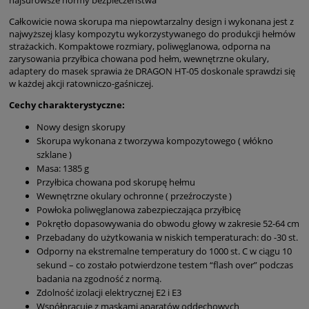
Całkowicie nowa skorupa ma niepowtarzalny design i wykonana jest z
najwyższej klasy kompozytu wykorzystywanego do produkcji hełmów
strażackich. Kompaktowe rozmiary, poliwęglanowa, odporna na
zarysowania przyłbica chowana pod hełm, wewnętrzne okulary,
adaptery do masek sprawia że DRAGON HT-05 doskonale sprawdzi się
w każdej akcji ratowniczo-gaśniczej.
Cechy charakterystyczne:
Nowy design skorupy
Skorupa wykonana z tworzywa kompozytowego ( włókno
szklane )
Masa: 1385 g
Przyłbica chowana pod skorupę hełmu
Wewnętrzne okulary ochronne ( przeźroczyste )
Powłoka poliwęglanowa zabezpieczająca przyłbicę
Pokrętło dopasowywania do obwodu głowy w zakresie 52-64 cm
Przebadany do użytkowania w niskich temperaturach: do -30 st.
Odporny na ekstremalne temperatury do 1000 st. C w ciągu 10
sekund – co zostało potwierdzone testem “flash over” podczas
badania na zgodność z normą.
Zdolność izolacji elektrycznej E2 i E3
Współpracuje z maskami aparatów oddechowych