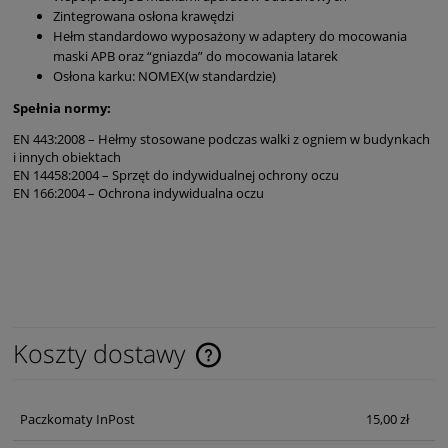
Zintegrowana osłona krawędzi
Hełm standardowo wyposażony w adaptery do mocowania
maski APB oraz “gniazda” do mocowania latarek
Osłona karku: NOMEX(w standardzie)
Spełnia normy:
EN 443:2008 – Hełmy stosowane podczas walki z ogniem w budynkach
i innych obiektach
EN 14458:2004 – Sprzęt do indywidualnej ochrony oczu
EN 166:2004 – Ochrona indywidualna oczu
Koszty dostawy
Cena nie zawiera ewentualnych kosztów płatności
Paczkomaty InPost
15,00 zł