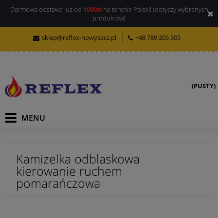
Darmowa dostawa już od
1000zł
na terenie Polski! (dotyczy wybranych
produktów)
sklep@reflex-nowysacz.pl
+48 789 205 305
(PUSTY)
Kamizelka odblaskowa
kierowanie ruchem
pomarańczowa