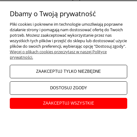
Odwiedź nasz Facebook
Dbamy o Twoją prywatność
POMOC
Pliki cookies i pokrewne im technologie umożliwiają poprawne
działanie strony i pomagają nam dostosować ofertę do Twoich
potrzeb. Możesz zaakceptować wykorzystanie przez nas
wszystkich tych plików i przejść do sklepu lub dostosować użycie
ZAKUPY
plików do swoich preferencji, wybierając opcję "Dostosuj zgody".
Więcej o plikach cookies przeczytasz w naszej Polityce
prywatności.
MOJE KONTO
ZAAKCEPTUJ TYLKO NIEZBĘDNE
INFORMACJE
DOSTOSUJ ZGODY
ZAAKCEPTUJ WSZYSTKIE
O NAS
pokaż pełną wersję strony
Sklep internetowy Shoper Premium