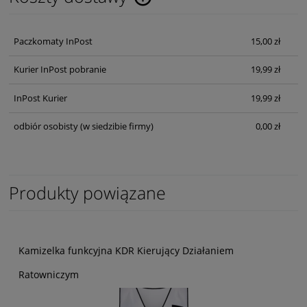
Cena nie zawiera ewentualnych kosztów płatności
Paczkomaty InPost
15,00 zł
Kurier InPost pobranie
19,99 zł
InPost Kurier
19,99 zł
odbiór osobisty
(w siedzibie firmy)
0,00 zł
Produkty powiązane
Kamizelka funkcyjna KDR Kierujący Działaniem
Ratowniczym