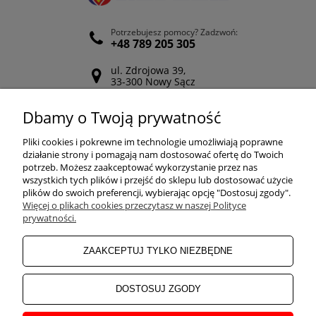
Potrzebujesz pomocy? Zadzwoń:
+48 789 205 305
ul. Zdrojowa 39,
33-300 Nowy Sącz
Odwiedź nasz Facebook
Dbamy o Twoją prywatność
POMOC
Pliki cookies i pokrewne im technologie umożliwiają poprawne
działanie strony i pomagają nam dostosować ofertę do Twoich
potrzeb. Możesz zaakceptować wykorzystanie przez nas
wszystkich tych plików i przejść do sklepu lub dostosować użycie
ZAKUPY
plików do swoich preferencji, wybierając opcję "Dostosuj zgody".
Więcej o plikach cookies przeczytasz w naszej Polityce
prywatności.
MOJE KONTO
ZAAKCEPTUJ TYLKO NIEZBĘDNE
INFORMACJE
DOSTOSUJ ZGODY