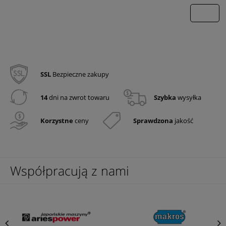
wyślij
SSL
Bezpieczne zakupy
14
dni na zwrot towaru
Szybka
wysyłka
Korzystne
ceny
Sprawdzona
jakość
Współpracują z nami