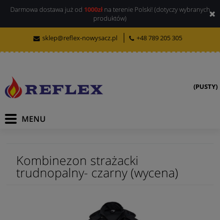
Darmowa dostawa już od
1000zł
na terenie Polski! (dotyczy wybranych
produktów)
sklep@reflex-nowysacz.pl
+48 789 205 305
(PUSTY)
Kombinezon strażacki
trudnopalny- czarny (wycena)