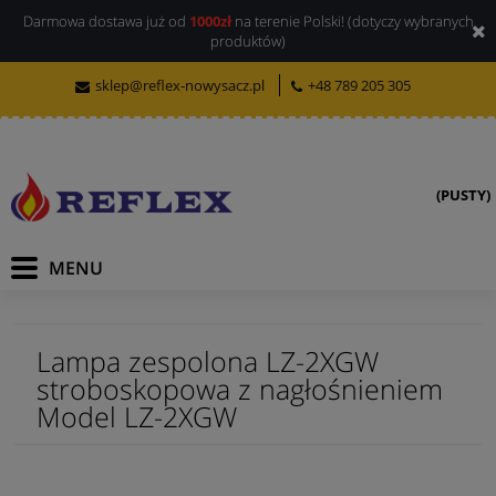
Darmowa dostawa już od
1000zł
na terenie Polski! (dotyczy wybranych
produktów)
sklep@reflex-nowysacz.pl
+48 789 205 305
(PUSTY)
Lampa zespolona LZ-2XGW
stroboskopowa z nagłośnieniem
Model LZ-2XGW