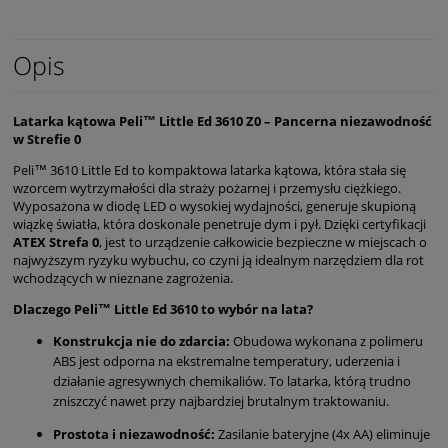
Opis
Latarka kątowa Peli™ Little Ed 3610 Z0 – Pancerna niezawodność
w Strefie 0
Peli™ 3610 Little Ed to kompaktowa latarka kątowa, która stała się
wzorcem wytrzymałości dla straży pożarnej i przemysłu ciężkiego.
Wyposażona w diodę LED o wysokiej wydajności, generuje skupioną
wiązkę światła, która doskonale penetruje dym i pył. Dzięki certyfikacji
ATEX Strefa 0
, jest to urządzenie całkowicie bezpieczne w miejscach o
najwyższym ryzyku wybuchu, co czyni ją idealnym narzędziem dla rot
wchodzących w nieznane zagrożenia.
Dlaczego Peli™ Little Ed 3610 to wybór na lata?
Konstrukcja nie do zdarcia:
Obudowa wykonana z polimeru
ABS jest odporna na ekstremalne temperatury, uderzenia i
działanie agresywnych chemikaliów. To latarka, którą trudno
zniszczyć nawet przy najbardziej brutalnym traktowaniu.
Prostota i niezawodność:
Zasilanie bateryjne (4x AA) eliminuje