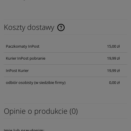
Koszty dostawy
Cena nie zawiera ewentualnych kosztów płatności
Paczkomaty InPost
15,00 zł
Kurier InPost pobranie
19,99 zł
InPost Kurier
19,99 zł
odbiór osobisty
(w siedzibie firmy)
0,00 zł
Opinie o produkcie (0)
Imię lub pseudonim: