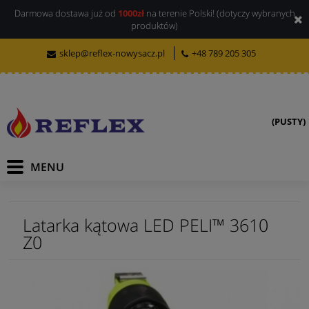
Darmowa dostawa już od
1000zł
na terenie Polski! (dotyczy wybranych
produktów)
sklep@reflex-nowysacz.pl
+48 789 205 305
(PUSTY)
Latarka kątowa LED PELI™ 3610
Z0