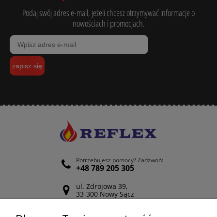
Podaj swój adres e-mail, jeżeli chcesz otrzymywać informacje o
nowościach i promocjach.
zapisz się
Potrzebujesz pomocy? Zadzwoń:
+48 789 205 305
ul. Zdrojowa 39,
33-300 Nowy Sącz
Odwiedź nasz Facebook