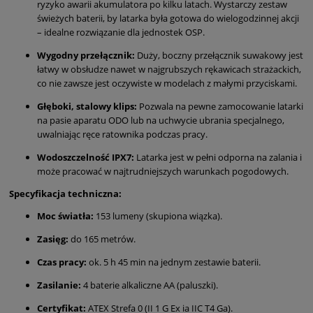
ryzyko awarii akumulatora po kilku latach. Wystarczy zestaw
świeżych baterii, by latarka była gotowa do wielogodzinnej akcji
– idealne rozwiązanie dla jednostek OSP.
Wygodny przełącznik:
Duży, boczny przełącznik suwakowy jest
łatwy w obsłudze nawet w najgrubszych rękawicach strażackich,
co nie zawsze jest oczywiste w modelach z małymi przyciskami.
Głęboki, stalowy klips:
Pozwala na pewne zamocowanie latarki
na pasie aparatu ODO lub na uchwycie ubrania specjalnego,
uwalniając ręce ratownika podczas pracy.
Wodoszczelność IPX7:
Latarka jest w pełni odporna na zalania i
może pracować w najtrudniejszych warunkach pogodowych.
Specyfikacja techniczna:
Moc światła:
153 lumeny (skupiona wiązka).
Zasięg:
do 165 metrów.
Czas pracy:
ok. 5 h 45 min na jednym zestawie baterii.
Zasilanie:
4 baterie alkaliczne AA (paluszki).
Certyfikat:
ATEX Strefa 0 (II 1 G Ex ia IIC T4 Ga).