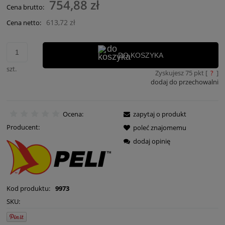
754,88 zł
Cena brutto:
613,72 zł
Cena netto:
DO KOSZYKA
szt.
Zyskujesz
75
pkt [
?
]
dodaj do przechowalni
Ocena:
zapytaj o produkt
Producent:
poleć znajomemu
dodaj opinię
Kod produktu:
9973
SKU: