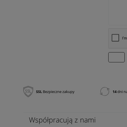
wyślij
SSL
Bezpieczne zakupy
14
dni n
Współpracują z nami