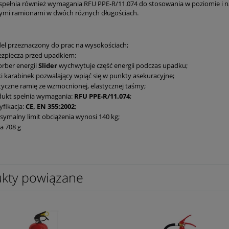
spełnia również wymagania
RFU
PPE
-R/11.074 do stosowania w poziomie i na
nymi ramionami w dwóch różnych długościach.
l przeznaczony do prac na wysokościach;
zpiecza przed upadkiem;
rber energii
Slider
wychwytuje część energii podczas upadku;
i karabinek pozwalający wpiąć się w punkty asekuracyjne;
tyczne ramię ze wzmocnionej, elastycznej taśmy;
dukt spełnia wymagania:
RFU
PPE
-R/11.074
;
yfikacja:
CE, EN 355:2002
;
ymalny limit obciążenia wynosi 140 kg;
a 708 g
kty powiązane