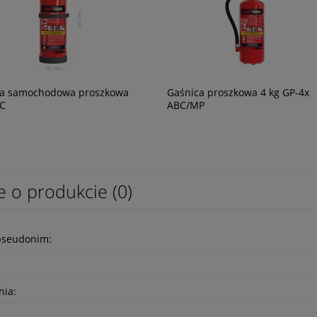
ca samochodowa proszkowa
Gaśnica proszkowa 4 kg GP-4x
BC
ABC/MP
enku węgla FireAngel FA3313
Tower Beam X3 - najaśnica
akumulatorowa LED 10 000 lm
1 420,65 zł
e o produkcie (0)
1 155,00 zł
pseudonim:
nia: