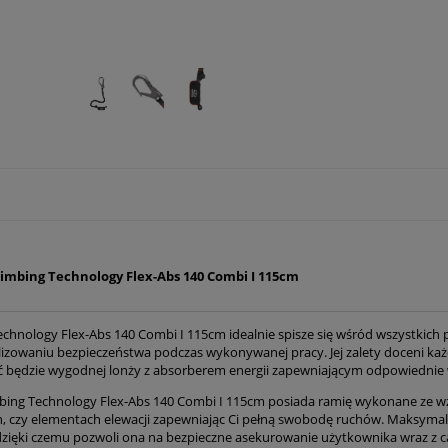
limbing Technology Flex-Abs 140 Combi I 115cm
echnology Flex-Abs 140 Combi I 115cm idealnie spisze się wśród wszystkic
zowaniu bezpieczeństwa podczas wykonywanej pracy. Jej zalety doceni każd
 będzie wygodnej lonży z absorberem energii zapewniającym odpowiednie
bing Technology Flex-Abs 140 Combi I 115cm posiada ramię wykonane ze wz
, czy elementach elewacji zapewniając Ci pełną swobodę ruchów. Maksymaln
 dzięki czemu pozwoli ona na bezpieczne asekurowanie użytkownika wraz z