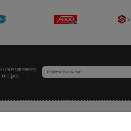
żeli chcesz otrzymywać
promocjach.
POMOC
ZAKUPY
MOJE KONTO