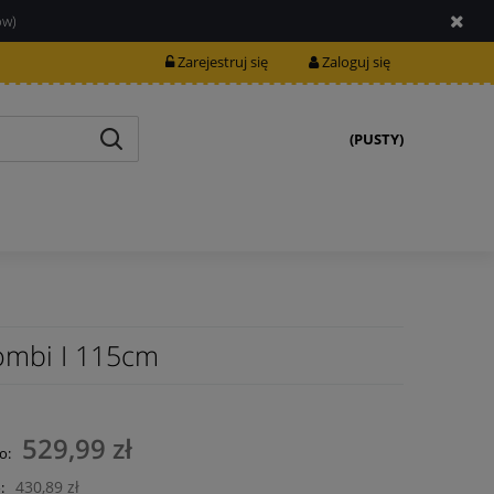
ów)
Zarejestruj się
Zaloguj się
(PUSTY)
ombi I 115cm
529,99 zł
o:
430,89 zł
: