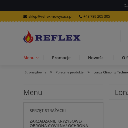
Da
sklep@reflex-nowysacz.pl
+48 789 205 305
Menu
Promocje
Nowości
O f
»
»
Strona główna
Polecane produkty
Lonża Climbing Techno
Menu
Lon
SPRZĘT STRAŻACKI
ZARZĄDZANIE KRYZYSOWE/
OBRONA CYWILNA/ OCHRONA