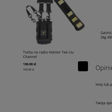
Gaśni
2kg A
Torba na radio Holster Tee-Uu
Czujnik tl
Channel
130,00 zł
142,68 zł
Opini
105,69 zł
116,00 zł
Imię lub 
Twoja opi