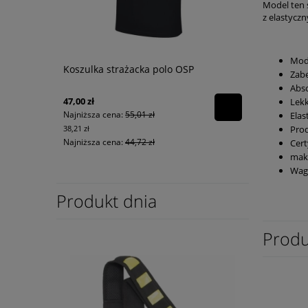
Model ten 
z elastycz
Mode
Koszulka strażacka polo OSP
Zabe
Abso
47,00 zł
Lekk
Najniższa cena:
55,01 zł
Elas
Pro
38,21 zł
Najniższa cena:
44,72 zł
Cert
maks
Wag
Produkt dnia
Produ