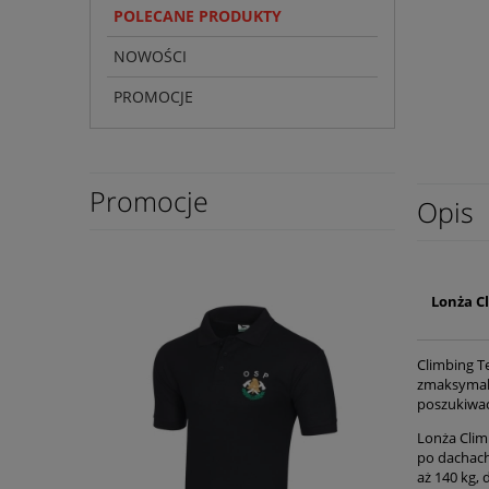
POLECANE PRODUKTY
NOWOŚCI
PROMOCJE
Promocje
Opis
Lonża C
Climbing T
zmaksymali
poszukiwać
Lonża Clim
po dachach
aż 140 kg,