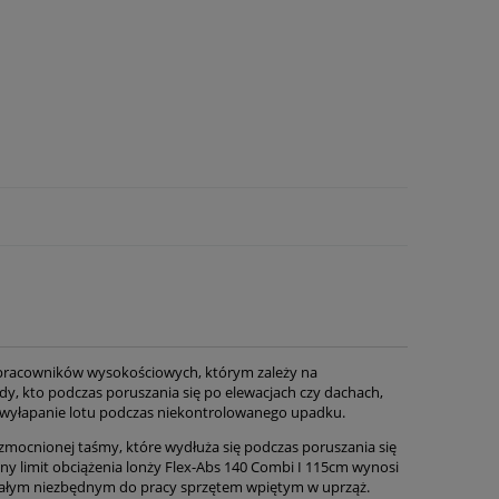
h pracowników wysokościowych, którym zależy na
y, kto podczas poruszania się po elewacjach czy dachach,
 wyłapanie lotu podczas niekontrolowanego upadku.
mocnionej taśmy, które wydłuża się podczas poruszania się
y limit obciążenia lonży Flex-Abs 140 Combi I 115cm wynosi
 całym niezbędnym do pracy sprzętem wpiętym w uprząż.