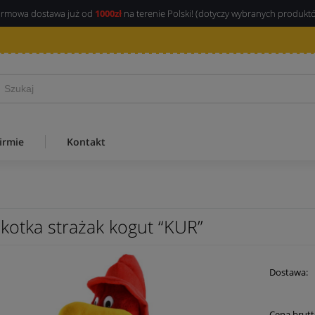
rmowa dostawa już od
1000zł
na terenie Polski! (dotyczy wybranych produkt
irmie
Kontakt
kotka strażak kogut “KUR”
Dostawa:
Cena brutt