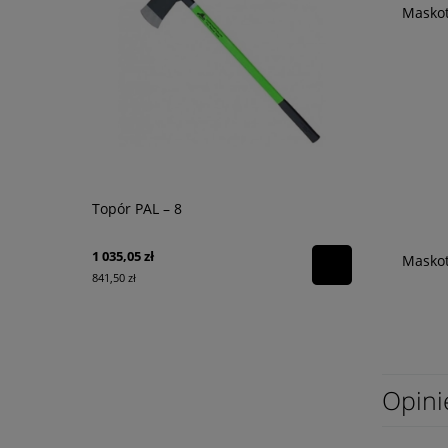
Maskot
Topór PAL – 8
Torba na r
Channel
1 035,05 zł
130,00 zł
Maskot
841,50 zł
105,69 zł
Opini