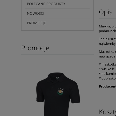
POLECANE PRODUKTY
Opis
NOWOŚCI
PROMOCJE
Miękka, pl
podarunek,
Ten pluszow
najwiernie
Promocje
Maskotka m
nawiązać z
* maskotka
* wielkość:
* na kamiz
* odblasko
Producent
Koszt