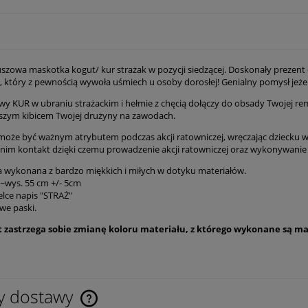
uszowa maskotka kogut/ kur strażak w pozycji siedzącej. Doskonały prezent 
 który z pewnością wywoła uśmiech u osoby dorosłej! Genialny pomysł jeżel
y KUR w ubraniu strażackim i hełmie z chęcią dołączy do obsady Twojej remi
jszym kibicem Twojej drużyny na zawodach.
oże być ważnym atrybutem podczas akcji ratowniczej, wręczając dzieck
 nim kontakt dzięki czemu prowadzenie akcji ratowniczej oraz wykonywanie
 wykonana z bardzo miękkich i miłych w dotyku materiałów.
 ~wys. 55 cm +/- 5cm
elce napis "STRAŻ"
we paski.
 zastrzega sobie zmianę koloru materiału, z którego wykonane są ma
y dostawy