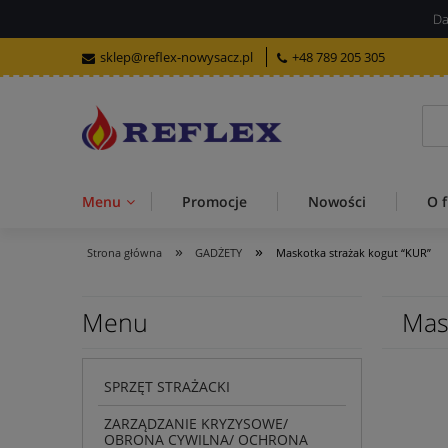
Da
sklep@reflex-nowysacz.pl
+48 789 205 305
Menu
Promocje
Nowości
O f
»
»
Strona główna
GADŻETY
Maskotka strażak kogut “KUR”
Menu
Mas
SPRZĘT STRAŻACKI
ZARZĄDZANIE KRYZYSOWE/
OBRONA CYWILNA/ OCHRONA