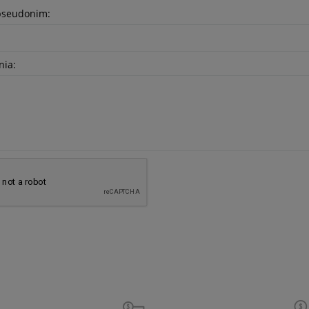
pseudonim:
nia: