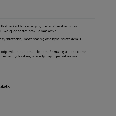
dla dziecka, które marzy by zostać strażakiem oraz
i Twojej jednostce brakuje maskotki!
zy strażackiej, może stać się dzielnym "strażakiem" i
u w odpowiednim momencie pomoże mu się uspokoić oraz
 niezbędnych zabiegów medycznych jest łatwiejsze.
skotki.