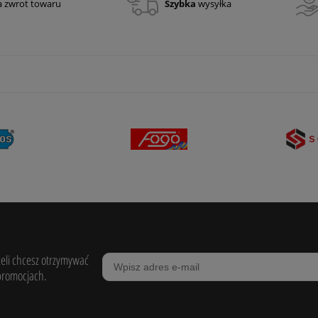
a zwrot towaru
Szybka
wysyłka
żeli chcesz otrzymywać
promocjach.