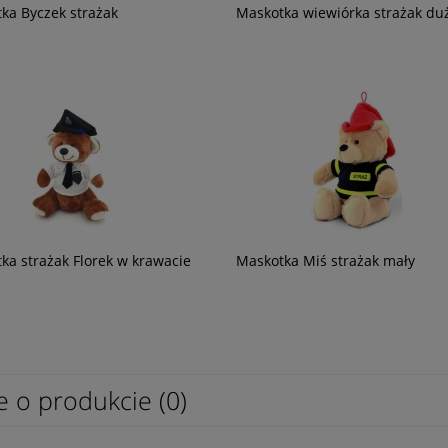
ka Byczek strażak
Maskotka wiewiórka strażak du
adio Holster Tee-Uu
Lampa robocza BearTrap
1 564,71 zł
ka strażak Florek w krawacie
Maskotka Miś strażak mały
1 272,12 zł
e o produkcie (0)