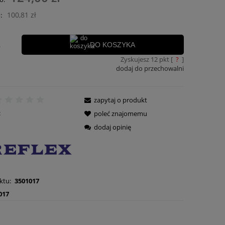
ra ewentualnych kosztów
100,81 zł
:
.
DO KOSZYKA
Zyskujesz
12
pkt [
?
]
dodaj do przechowalni
zapytaj o produkt
:
poleć znajomemu
dodaj opinię
ktu:
3501017
017