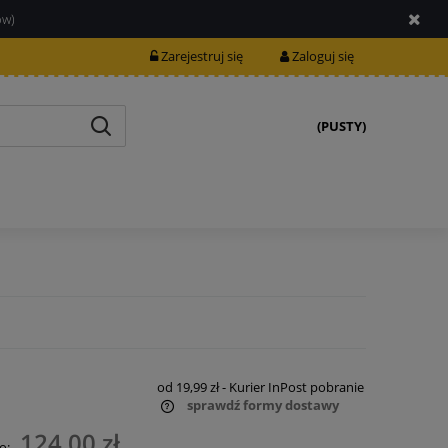
ów)
Zarejestruj się
Zaloguj się
(PUSTY)
od 19,99 zł
- Kurier InPost pobranie
sprawdź formy dostawy
124,00 zł
o: