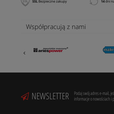
SSL
Bezpieczne zakupy
14
dni n
Współpracują z nami
NEWSLETTER
Podaj swój adres e-mail, je
informacje o nowościach i 