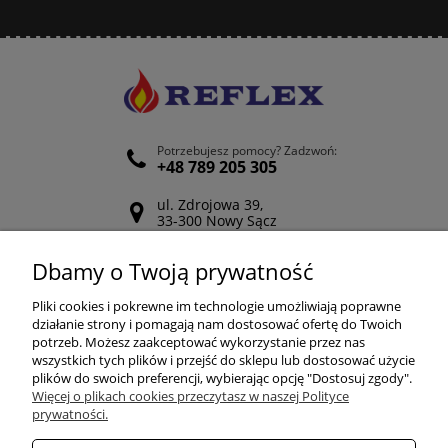
Potrzebujesz pomocy? Zadzwoń:
+48 789 205 305
ul. Zdrojowa 39,
33-300 Nowy Sącz
Odwiedź nasz Facebook
Dbamy o Twoją prywatność
POMOC
Pliki cookies i pokrewne im technologie umożliwiają poprawne
działanie strony i pomagają nam dostosować ofertę do Twoich
potrzeb. Możesz zaakceptować wykorzystanie przez nas
wszystkich tych plików i przejść do sklepu lub dostosować użycie
ZAKUPY
plików do swoich preferencji, wybierając opcję "Dostosuj zgody".
Więcej o plikach cookies przeczytasz w naszej Polityce
prywatności.
MOJE KONTO