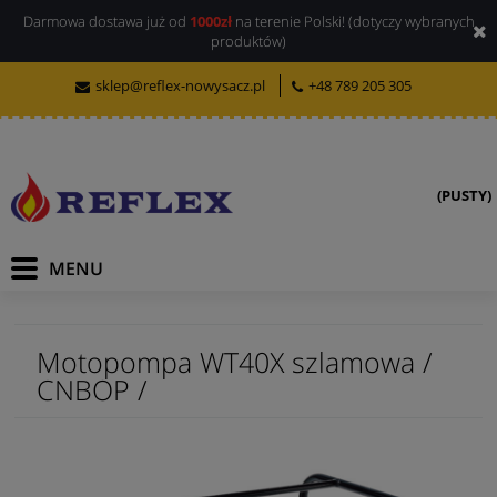
Darmowa dostawa już od
1000zł
na terenie Polski! (dotyczy wybranych
produktów)
sklep@reflex-nowysacz.pl
+48 789 205 305
(PUSTY)
Motopompa WT40X szlamowa /
CNBOP /