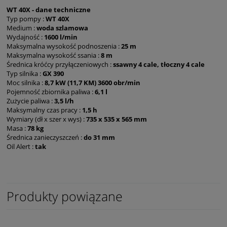
WT 40X - dane techniczne
Typ pompy :
WT 40X
Medium :
woda szlamowa
Wydajność :
1600 l/min
Maksymalna wysokość podnoszenia :
25 m
Maksymalna wysokość ssania :
8 m
Średnica króćcy przyłączeniowych :
ssawny 4 cale, tłoczny 4 cale
Typ silnika :
GX 390
Moc silnika :
8,7 kW (11,7 KM) 3600 obr/min
Pojemność zbiornika paliwa :
6,1 l
Zużycie paliwa :
3,5 l/h
Maksymalny czas pracy :
1,5 h
Wymiary (dł x szer x wys) :
735 x 535 x 565 mm
Masa :
78 kg
Średnica zanieczyszczeń :
do 31 mm
Oil Alert :
tak
Produkty powiązane