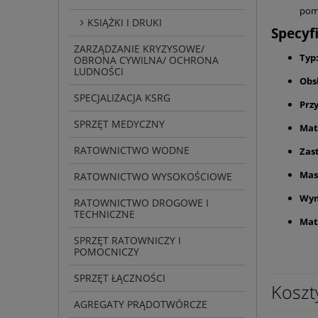
pomo
KSIĄŻKI I DRUKI
Specyf
ZARZĄDZANIE KRYZYSOWE/
Typ
OBRONA CYWILNA/ OCHRONA
LUDNOŚCI
Obs
SPECJALIZACJA KSRG
Przy
SPRZĘT MEDYCZNY
Mat
RATOWNICTWO WODNE
Zas
Mas
RATOWNICTWO WYSOKOŚCIOWE
Wym
RATOWNICTWO DROGOWE I
TECHNICZNE
Mat
SPRZĘT RATOWNICZY I
POMOCNICZY
SPRZĘT ŁĄCZNOŚCI
Koszt
AGREGATY PRĄDOTWÓRCZE