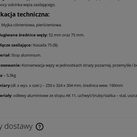
cy odcinka węża zasilającego.
ikacja techniczna:
:
Myjka ciśnieniowa, pierścieniowa.
ługiwane średnice węży:
52 mm oraz 75 mm.
łącze zasilające:
Nasada 75 (B).
eriał:
Stop aluminium.
tosowanie:
Konserwacja węży w jednostkach straży pożarnej, przemyśle i 
a
– 5,5kg
iary
(dł. x wys. x szer.) – 250 x 324 x 304 mm, średnica wew. 190mm
eriały
: odlewy aluminiowe ze stopu AK 11, uchwyt/śruby/siatka – stal, uszc
y dostawy