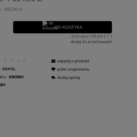
ości
882,00 zł
:
.
DO KOSZYKA
Zyskujesz
108
pkt [
?
]
dodaj do przechowalni
zapytaj o produkt
:
ENPOL
poleć znajomemu
ktu:
0303001
dodaj opinię
001