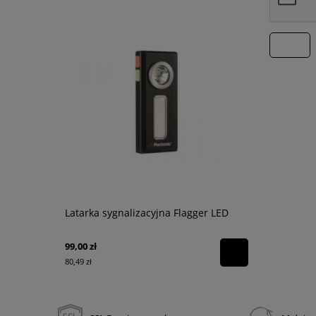
wyślij
Latarka sygnalizacyjna Flagger LED
Latarka do
PSK-36RG 
99,00 zł
99,00 zł
80,49 zł
80,49 zł