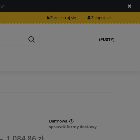
ów)
Zarejestruj się
Zaloguj się
(PUSTY)
Darmowa
sprawdź formy dostawy
nie zawiera ewentualnych kosztów
1 084,86 zł
o: