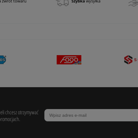
a zwrot towaru
Szybka
wysyłka
żeli chcesz otrzymywać
promocjach.