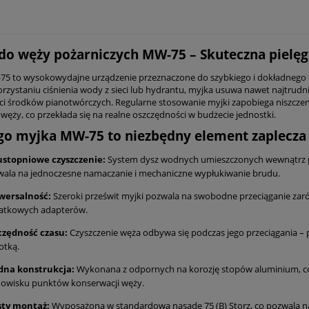
do węży pożarniczych MW-75 – Skuteczna pielę
5 to wysokowydajne urządzenie przeznaczone do szybkiego i dokładnego c
rzystaniu ciśnienia wody z sieci lub hydrantu, myjka usuwa nawet najtrudnie
ci środków pianotwórczych. Regularne stosowanie myjki zapobiega niszczeni
węży, co przekłada się na realne oszczędności w budżecie jednostki.
go myjka MW-75 to niezbędny element zaplecza
stopniowe czyszczenie:
System dysz wodnych umieszczonych wewnątrz pi
ala na jednoczesne namaczanie i mechaniczne wypłukiwanie brudu.
wersalność:
Szeroki prześwit myjki pozwala na swobodne przeciąganie zaró
atkowych adapterów.
czędność czasu:
Czyszczenie węża odbywa się podczas jego przeciągania – p
otką.
idna konstrukcja:
Wykonana z odpornych na korozję stopów aluminium, co 
dowisku punktów konserwacji węży.
sty montaż:
Wyposażona w standardową nasadę 75 (B) Storz, co pozwala na 