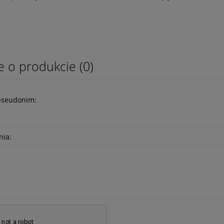
e o produkcie (0)
pseudonim:
nia: