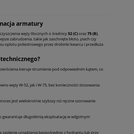
gnacja armatury
zyszczenia węży tłocznych o średnicy
52 (C)
oraz
75 (B)
.
jsze zabrudzenia, takie jak zaschnięte błoto, piach czy
u oplotu poliestrowego przez drobinki kwarcu i przedłuża
 technicznego?
erścienia kieruje strumienie pod odpowiednim kątem, co
wno węży W-52, jak i W-75, bez konieczności stosowania
roces jest wielokrotnie szybszy niż ręczne szorowanie
gwarantuje długoletnią eksploatację w wilgotnym
zasilenie urządzenia bezpośrednio z hydrantu lub przy