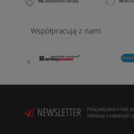
SSL
Bezpieczne zakupy
14
dni n
Współpracują z nami
NEWSLETTER
Podaj swój adres e-mail, je
informacje o nowościach i 