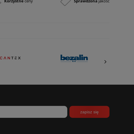
Korzystne
ceny
Sprawdzona
jakość
zapisz się