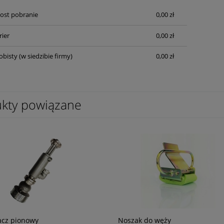
Cena nie zawiera ewentualnych kosztów
Post pobranie
0,00 zł
płatności
rier
0,00 zł
obisty
(w siedzibie firmy)
0,00 zł
kty powiązane
acz pionowy
Noszak do węży