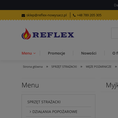
Da
sklep@reflex-nowysacz.pl
+48 789 205 305
Menu
Promocje
Nowości
O f
»
»
»
Strona główna
SPRZĘT STRAŻACKI
WĘŻE POŻARNICZE
Menu
Myj
SPRZĘT STRAŻACKI
DZIAŁANIA POPOŻAROWE