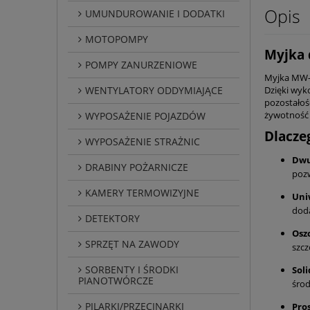
Opis
UMUNDUROWANIE I DODATKI
MOTOPOMPY
Myjka 
POMPY ZANURZENIOWE
Myjka MW-7
WENTYLATORY ODDYMIAJĄCE
Dzięki wyko
pozostałoś
żywotność 
WYPOSAŻENIE POJAZDÓW
Dlacze
WYPOSAŻENIE STRAŻNIC
Dwu
DRABINY POŻARNICZE
pozw
KAMERY TERMOWIZYJNE
Uni
dod
DETEKTORY
Osz
SPRZĘT NA ZAWODY
szcz
SORBENTY I ŚRODKI
Sol
PIANOTWÓRCZE
śro
PILARKI/PRZECINARKI
Pro