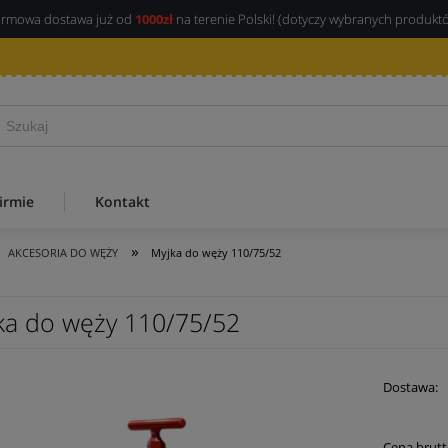
rmowa dostawa już od
1000zł
na terenie Polski! (dotyczy wybranych produkt
irmie
Kontakt
»
AKCESORIA DO WĘŻY
Myjka do węży 110/75/52
ka do węży 110/75/52
Dostawa:
Cena 
Cena brutt