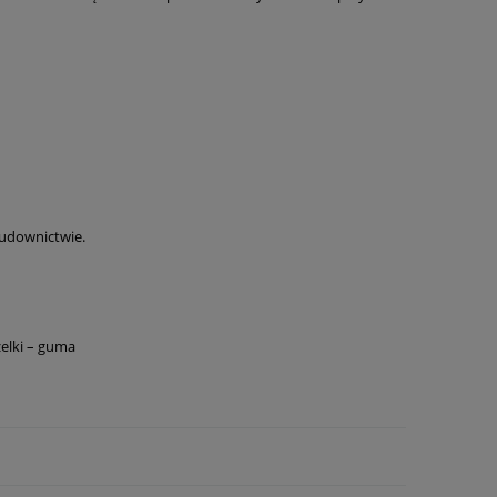
budownictwie.
zelki – guma