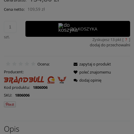
Cena brutto:
109,59 zł
Cena netto:
DO KOSZYKA
szt.
Zyskujesz
13
pkt [
?
]
dodaj do przechowalni
Ocena:
zapytaj o produkt
Producent:
poleć znajomemu
dodaj opinię
Kod produktu:
1806006
SKU:
1806006
Opis