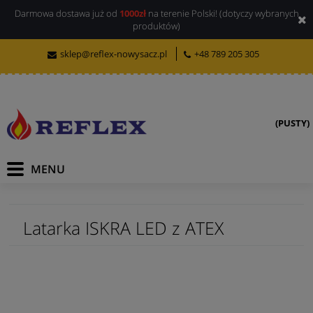
Darmowa dostawa już od
1000zł
na terenie Polski! (dotyczy wybranych
produktów)
sklep@reflex-nowysacz.pl
+48 789 205 305
(PUSTY)
Latarka ISKRA LED z ATEX