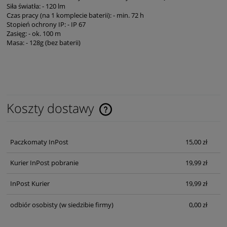
Siła światła: - 120 lm
Czas pracy (na 1 komplecie baterii): - min. 72 h
Stopień ochrony IP: - IP 67
Zasięg: - ok. 100 m
Masa: - 128g (bez baterii)
Koszty dostawy
Cena nie zawiera ewentualnych kosztów płatności
Paczkomaty InPost
15,00 zł
Kurier InPost pobranie
19,99 zł
InPost Kurier
19,99 zł
odbiór osobisty
(w siedzibie firmy)
0,00 zł