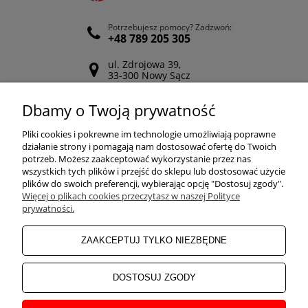
Potrzebujesz pomocy? Zadzwoń:
+48 789 205 305
ul. Zdrojowa 39,
33-300 Nowy Sącz
Odwiedź nasz Facebook
Dbamy o Twoją prywatność
POMOC
Pliki cookies i pokrewne im technologie umożliwiają poprawne
działanie strony i pomagają nam dostosować ofertę do Twoich
potrzeb. Możesz zaakceptować wykorzystanie przez nas
wszystkich tych plików i przejść do sklepu lub dostosować użycie
ZAKUPY
plików do swoich preferencji, wybierając opcję "Dostosuj zgody".
Więcej o plikach cookies przeczytasz w naszej Polityce
prywatności.
MOJE KONTO
ZAAKCEPTUJ TYLKO NIEZBĘDNE
INFORMACJE
DOSTOSUJ ZGODY