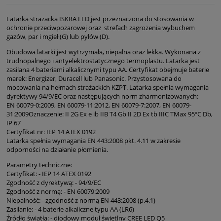
Latarka strażacka ISKRA LED jest przeznaczona do stosowania w
ochronie przeciwpożarowej oraz strefach zagrożenia wybuchem
gazów, par i mgieł (G) lub pyłów (D).
Obudowa latarki jest wytrzymała, niepalna oraz lekka. Wykonana z
trudnopalnego i antyelektrostatycznego termoplastu. Latarka jest
zasilana 4 bateriami alkalicznymi typu AA. Certyfikat obejmuje baterie
marek: Energizer, Duracell lub Panasonic. Przystosowana do
mocowania na hełmach strażackich KZPT. Latarka spełnia wymagania
dyrektywy 94/9/EC oraz następujących norm zharmonizowanych:
EN 60079-0:2009, EN 60079-11:2012, EN 60079-7:2007, EN 60079-
31:2009Oznaczenie: II 2G Ex e ib IIB T4 Gb II 2D Ex tb IIIC TMax 95ºC Db,
IP 67
Certyfikat nr: IEP 14 ATEX 0192
Latarka spełnia wymagania EN 443:2008 pkt. 4.11 w zakresie
odporności na działanie płomienia.
Parametry techniczne:
Certyfikat: - IEP 14 ATEX 0192
Zgodność z dyrektywą: - 94/9/EC
Zgodność z normą: - EN 60079:2009
Niepalność: - zgodność z normą EN 443:2008 (p.4.1)
Zasilanie: - 4 baterie alkaliczne typu AA (LR6)
Źródło światła: - diodowy moduł świetlny CREE LED Q5