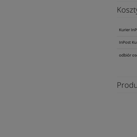
Koszt
Kurier In
InPost Ku
odbiór os
Produ