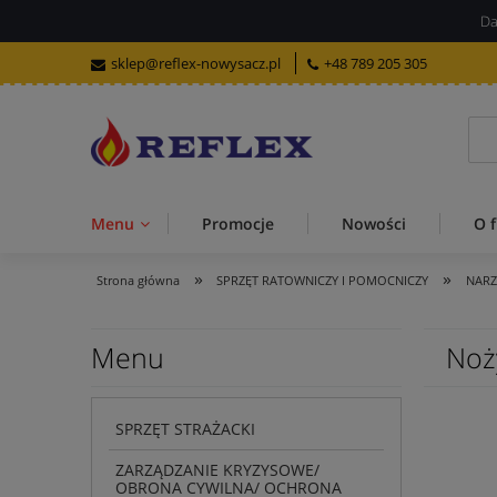
Da
sklep@reflex-nowysacz.pl
+48 789 205 305
Menu
Promocje
Nowości
O f
»
»
Strona główna
SPRZĘT RATOWNICZY I POMOCNICZY
NARZ
Menu
Noż
SPRZĘT STRAŻACKI
ZARZĄDZANIE KRYZYSOWE/
OBRONA CYWILNA/ OCHRONA