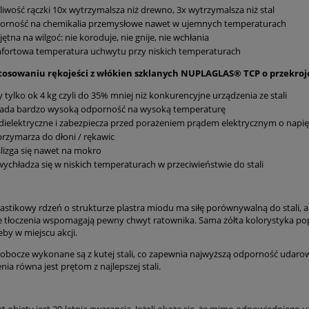
iwość rączki 10x wytrzymalsza niż drewno, 3x wytrzymalsza niż stal
orność na chemikalia przemysłowe nawet w ujemnych temperaturach
ętna na wilgoć: nie koroduje, nie gnije, nie wchłania
fortowa temperatura uchwytu przy niskich temperaturach
stosowaniu rękojeści z włókien szklanych NUPLAGLAS® TCP o przekrojo
 tylko ok 4 kg czyli do 35% mniej niż konkurencyjne urządzenia ze stali
iada bardzo wysoką odporność na wysoką temperaturę
 dielektryczne i zabezpiecza przed porażeniem prądem elektrycznym o napięc
przymarza do dłoni / rękawic
ślizga się nawet na mokro
wychładza się w niskich temperaturach w przeciwieństwie do stali
astikowy rdzeń o strukturze plastra miodu ma siłę porównywalną do stali, a
 tłoczenia wspomagają pewny chwyt ratownika. Sama żółta kolorystyka popr
eby w miejscu akcji.
obocze wykonane są z kutej stali, co zapewnia najwyższą odporność udarową
enia równa jest prętom z najlepszej stali.
 objęty jest 20-letnią gwarancją. Jeżeli okaże się, że mimo odpowiedniego u