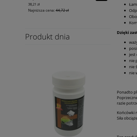
Łaml
38,21 zł
Odp
Najniższa cena:
44,72 zł
Oboj
Kom
Dzięki za
Produkt dnia
waży
pos
jest
nie 
nie 
nie 
Ponadto pl
Poprzeczne
razie potrz
Końcówki r
Siła obciąż
Ten produkt