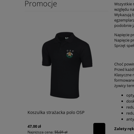
Promocje
Wszystkie 
względu na
Wykazują b
egzemplarz
podobnie j
Napięcie p
Napięcie p
Sprzęt sp
Choć powin
Przed każd
Klasyczne 
formowaneg
żywicy ter
opty
dosk
redu
Koszulka strażacka polo OSP
redu
anty
47,00 zł
Zalety ręk
Najniższa cena:
55,01 zł