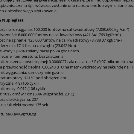
ądź zniszczeniu itp., wówczas zostanie ono naprawione lub wymienione bez
na węże pożarnicze
Koszulka strażacka piaskowa ZOSP
ch z niewłaściwego użytkowania.
 Nuplaglass:
39,99 zł
ść na rozciąganie: 100.000 funtów na cal kwadratowy (7.030,696 kgf/cm²)
32,51 zł
tyczności: 6.000.000 funtów na cal kwadratowy (421.841,769 kgf/cm²)
ść na zginanie: 125.000 funtów na cal kwadratowy (8.788,37 kgf/cm²)
derzenia: 17 ft Ibs na cal wrębu (23.042 Nm)
e wody: 0,02% zmiany masy po 24 godzinach
oneczne i temperatura: bez znaczenia
k rozszerzalności cieplnej: 0,0000027 cala na cal na ° F (0,07 mikrometra na 
 przewodność cieplna: 0,00248 BTU na metr kwadratowy na sekundę na ° F
ik wygaszania: samoczynnie gaśnie
atura pracy: 121°C pod obciążeniem
tryczna: 4.8 (106 cykli)
k mocy: 0,012 (106 cykli)
a: 1012 omów / cm (50% wilgotności, 23°C)
ść dielektryczna: 207
na łuk elektryczny: 135 sek
outu.be/XaVK9gYOExg