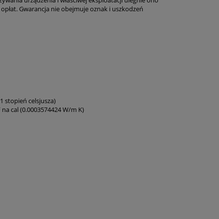
 opłat. Gwarancja nie obejmuje oznak i uszkodzeń
Pompa zanurzeniowa Magirus
Zestaw kominiarski 
Poseidon TP 4/1
9 950,00 zł
340,00 zł
8 089,43 zł
276,42 zł
1 stopień celsjusza)
 na cal (0.0003574424 W/m K)