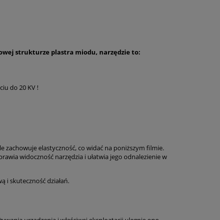
wej strukturze plastra miodu, narzędzie to:
iu do 20 KV !
le zachowuje elastyczność, co widać na poniższym filmie.
awia widoczność narzędzia i ułatwia jego odnalezienie w
 i skuteczność działań.
żywania urządzenia i właściwej eksploatacji ulegnie ono