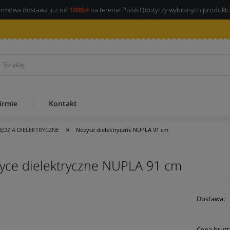
rmowa dostawa już od
1000zł
na terenie Polski! (dotyczy wybranych produkt
irmie
Kontakt
»
ĘDZIA DIELEKTRYCZNE
Nożyce dielektryczne NUPLA 91 cm
yce dielektryczne NUPLA 91 cm
Dostawa:
Cena 
Cena brutt