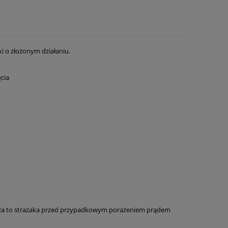
ki o złożonym działaniu.
ęcia
za to strażaka przed przypadkowym porażeniem prądem