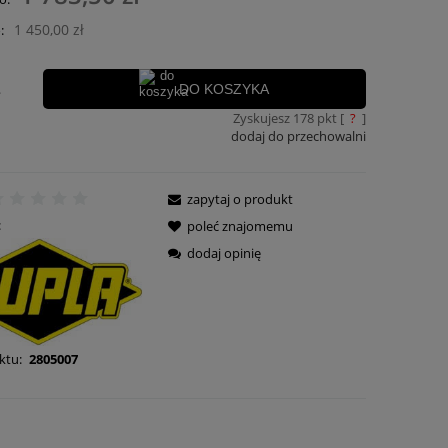
ości
1 450,00 zł
:
.
DO KOSZYKA
Zyskujesz
178
pkt [
?
]
dodaj do przechowalni
zapytaj o produkt
:
poleć znajomemu
dodaj opinię
ktu:
2805007