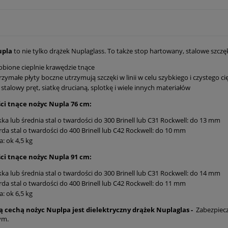
upla
to nie tylko drążek Nuplaglass. To także stop hartowany, stalowe szczę
bione cieplnie krawędzie tnące
zymałe płyty boczne utrzymują szczęki w linii w celu szybkiego i czystego ci
 stalowy pręt, siatkę drucianą, splotkę i wiele innych materiałów
ci tnące nożyc Nupla 76 cm:
ka lub średnia stal o twardości do 300 Brinell lub C31 Rockwell: do 13 mm
da stal o twardości do 400 Brinell lub C42 Rockwell: do 10 mm
: ok 4,5 kg
ci tnące nożyc Nupla 91 cm:
ka lub średnia stal o twardości do 300 Brinell lub C31 Rockwell: do 14 mm
da stal o twardości do 400 Brinell lub C42 Rockwell: do 11 mm
: ok 6,5 kg
 cechą nożyc Nuplpa jest dielektryczny drążek Nuplaglas -
Zabezpiec
ym.