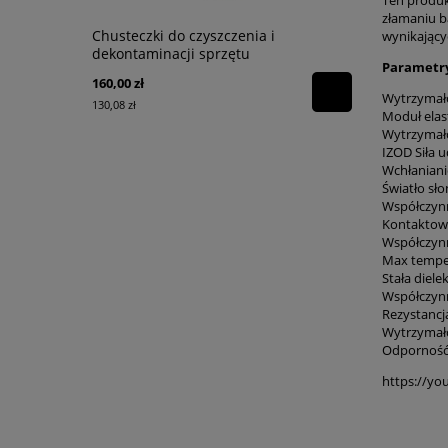
złamaniu b
Chusteczki do czyszczenia i
Przegrody 
wynikający
dekontaminacji sprzętu
Parametry
160,00 zł
166,00 zł
Wytrzymało
130,08 zł
134,96 zł
Moduł elas
Wytrzymało
IZOD Siła u
Wchłaniani
Światło sł
Współczynni
Kontaktowa
Współczynn
Max temper
Stała dielek
Współczynni
Rezystancj
Wytrzymało
Odporność 
https://y