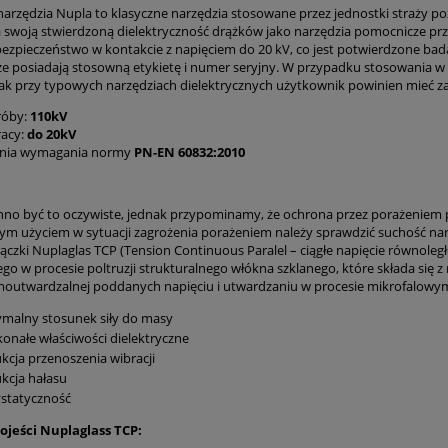
narzędzia Nupla to klasyczne narzędzia stosowane przez jednostki straży poż
 swoją stwierdzoną dielektryczność drążków jako narzędzia pomocnicze pr
ezpieczeństwo w kontakcie z napięciem do 20 kV, co jest potwierdzone b
e posiadają stosowną etykietę i numer seryjny. W przypadku stosowania w
ak przy typowych narzędziach dielektrycznych użytkownik powinien mieć zał
róby:
110kV
racy:
do 20kV
ełnia wymagania normy
PN-EN 60832:2010
no być to oczywiste, jednak przypominamy, że ochrona przez porażeniem pr
ym użyciem w sytuacji zagrożenia porażeniem należy sprawdzić suchość nar
rączki Nuplaglas TCP (Tension Continuous Paralel – ciągłe napięcie równoleg
o w procesie poltruzji strukturalnego włókna szklanego, które składa się 
moutwardzalnej poddanych napięciu i utwardzaniu w procesie mikrofalowym
malny stosunek siły do masy
onałe właściwości dielektryczne
kcja przenoszenia wibracji
kcja hałasu
statyczność
ojeści Nuplaglass TCP: