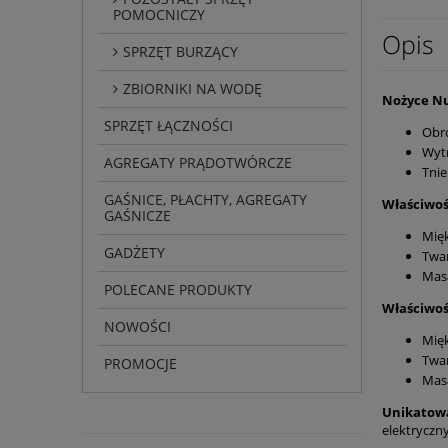
POMOCNICZY
Opis
SPRZĘT BURZĄCY
ZBIORNIKI NA WODĘ
Nożyce N
SPRZĘT ŁĄCZNOŚCI
Obro
Wytr
AGREGATY PRĄDOTWÓRCZE
Tnie
GAŚNICE, PŁACHTY, AGREGATY
Właściwoś
GAŚNICZE
Mięk
GADŻETY
Twar
Masa
POLECANE PRODUKTY
Właściwoś
NOWOŚCI
Mięk
Twar
PROMOCJE
Masa
Unikatową
elektryczn