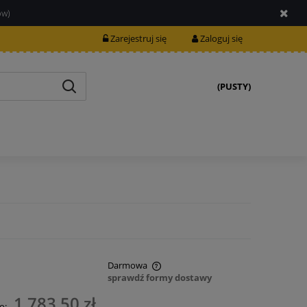
ów)
Zarejestruj się
Zaloguj się
(PUSTY)
Darmowa
sprawdź formy dostawy
nie zawiera ewentualnych kosztów
1 783,50 zł
o: