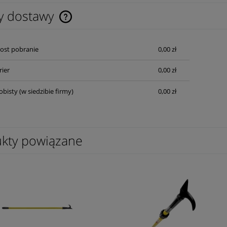
y dostawy
Cena nie zawiera ewentualnych kosztów
Post pobranie
0,00 zł
płatności
rier
0,00 zł
obisty
(w siedzibie firmy)
0,00 zł
kty powiązane