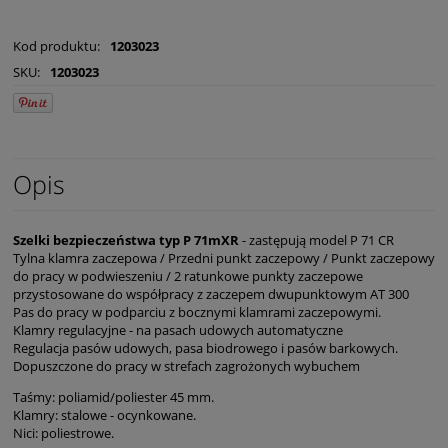
Kod produktu:
1203023
SKU:
1203023
Opis
Szelki bezpieczeństwa typ P 71mXR
- zastępują model P 71 CR
Tylna klamra zaczepowa / Przedni punkt zaczepowy / Punkt zaczepowy
do pracy w podwieszeniu / 2 ratunkowe punkty zaczepowe
przystosowane do współpracy z zaczepem dwupunktowym AT 300
Pas do pracy w podparciu z bocznymi klamrami zaczepowymi.
Klamry regulacyjne - na pasach udowych automatyczne
Regulacja pasów udowych, pasa biodrowego i pasów barkowych.
Dopuszczone do pracy w strefach zagrożonych wybuchem
Taśmy: poliamid/poliester 45 mm.
Klamry: stalowe - ocynkowane.
Nici: poliestrowe.