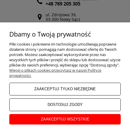
+48 789 205 305
ul. Zdrojowa 39,
33-300 Nowy Sącz
Odwiedź nasz Facebook
Dbamy o Twoją prywatność
POMOC
Pliki cookies i pokrewne im technologie umożliwiają poprawne
działanie strony i pomagają nam dostosować ofertę do Twoich
potrzeb. Możesz zaakceptować wykorzystanie przez nas
wszystkich tych plików i przejść do sklepu lub dostosować użycie
ZAKUPY
plików do swoich preferencji, wybierając opcję "Dostosuj zgody".
Więcej o plikach cookies przeczytasz w naszej Polityce
prywatności.
MOJE KONTO
ZAAKCEPTUJ TYLKO NIEZBĘDNE
INFORMACJE
DOSTOSUJ ZGODY
ZAAKCEPTUJ WSZYSTKIE
O NAS