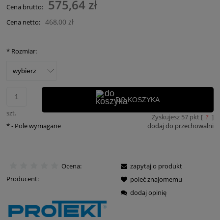
575,64 zł
Cena brutto:
468,00 zł
Cena netto:
*
Rozmiar:
DO KOSZYKA
szt.
Zyskujesz
57
pkt [
?
]
*
- Pole wymagane
dodaj do przechowalni
Ocena:
zapytaj o produkt
Producent:
poleć znajomemu
dodaj opinię