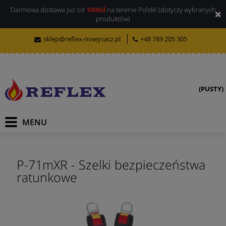
Darmowa dostawa już od
1000zł
na terenie Polski! (dotyczy wybranych
produktów)
sklep@reflex-nowysacz.pl
+48 789 205 305
(PUSTY)
P-71mXR - Szelki bezpieczeństwa
ratunkowe