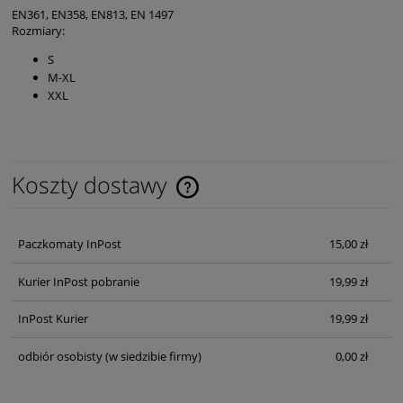
EN361, EN358, EN813, EN 1497
Rozmiary:
S
M-XL
XXL
Koszty dostawy
Cena nie zawiera ewentualnych kosztów płatności
Paczkomaty InPost
15,00 zł
Kurier InPost pobranie
19,99 zł
InPost Kurier
19,99 zł
odbiór osobisty
(w siedzibie firmy)
0,00 zł