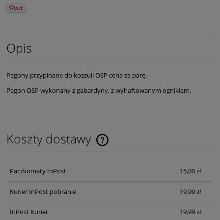
Opis
Pagony przypinane do koszuli OSP cena za parę.
Pagon OSP wykonany z gabardyny, z wyhaftowanym ognikiem.
Koszty dostawy
Cena nie zawiera ewentualnych kosztów płatności
Paczkomaty InPost
15,00 zł
Kurier InPost pobranie
19,99 zł
InPost Kurier
19,99 zł