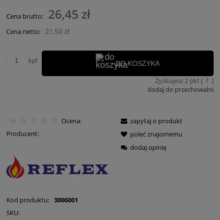
Cena nie zawiera ewentualnych kosztów płatności
26,45 zł
Cena brutto:
21,50 zł
Cena netto:
kpl
DO KOSZYKA
Zyskujesz
2
pkt [
?
]
dodaj do przechowalni
Ocena:
zapytaj o produkt
Producent:
poleć znajomemu
dodaj opinię
Kod produktu:
3006001
SKU: