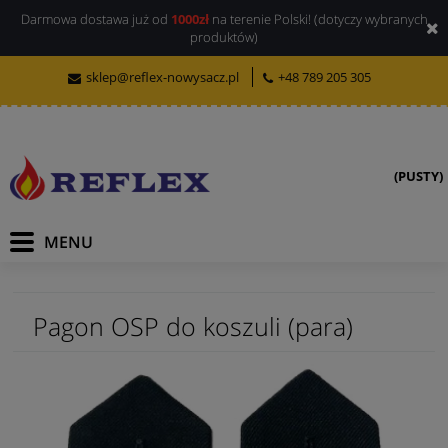
Darmowa dostawa już od
1000zł
na terenie Polski! (dotyczy wybranych
produktów)
sklep@reflex-nowysacz.pl
+48 789 205 305
(PUSTY)
Pagon OSP do koszuli (para)