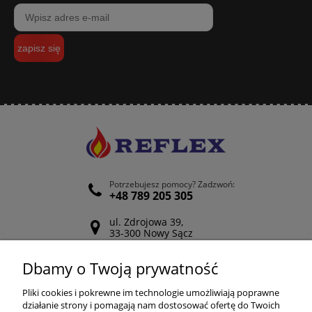
zapisz się
Potrzebujesz pomocy? Zadzwoń:
+48 789 205 305
ul. Zdrojowa 39,
33-300 Nowy Sącz
Odwiedź nasz Facebook
Dbamy o Twoją prywatność
POMOC
Pliki cookies i pokrewne im technologie umożliwiają poprawne
działanie strony i pomagają nam dostosować ofertę do Twoich