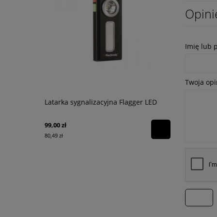
Opini
Imię lub 
Twoja opi
Latarka sygnalizacyjna Flagger LED
Koszulka s
99,00 zł
39,99 zł
80,49 zł
32,51 zł
wyślij