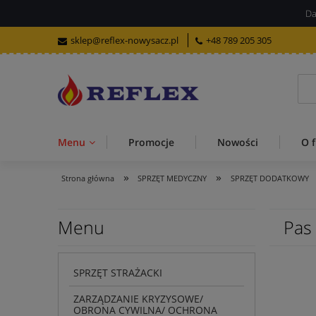
Da
sklep@reflex-nowysacz.pl
+48 789 205 305
Menu
Promocje
Nowości
O f
»
»
Strona główna
SPRZĘT MEDYCZNY
SPRZĘT DODATKOWY
Menu
Pas 
SPRZĘT STRAŻACKI
ZARZĄDZANIE KRYZYSOWE/
OBRONA CYWILNA/ OCHRONA