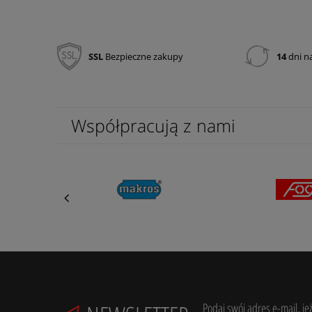
SSL
Bezpieczne zakupy
14
dni n
Współpracują z nami
Podaj swój adres e-mail, je