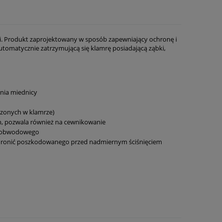
ski. Produkt zaprojektowany w sposób zapewniający ochronę i
tomatycznie zatrzymującą się klamrę posiadającą ząbki,
ania miednicy
czonych w klamrze)
ch, pozwala również na cewnikowanie
ku obwodowego
 chronić poszkodowanego przed nadmiernym ściśnięciem