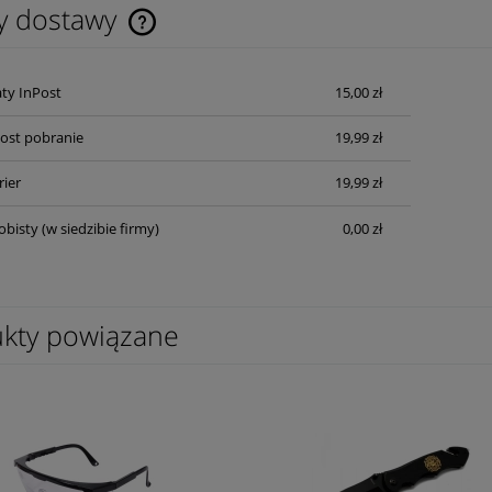
y dostawy
Cena nie zawiera ewentualnych kosztów
ty InPost
15,00 zł
płatności
Post pobranie
19,99 zł
rier
19,99 zł
obisty
(w siedzibie firmy)
0,00 zł
kty powiązane