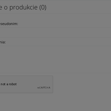
e o produkcie (0)
pseudonim:
nia:
trażacka piaskowa ZOSP
Drabina nasadkowa MAKROS DN 40
1 814,25 zł
1 475,00 zł