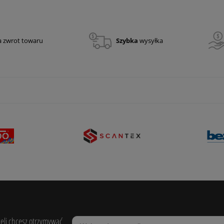
a zwrot towaru
Szybka
wysyłka
żeli chcesz otrzymywać