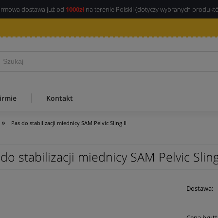
rmowa dostawa już od
1000zł
na terenie Polski! (dotyczy wybranych produkt
irmie
Kontakt
»
Pas do stabilizacji miednicy SAM Pelvic Sling II
do stabilizacji miednicy SAM Pelvic Sling
Dostawa:
Cena brutt