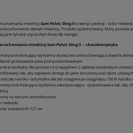
eruchamiania miednicy
Sam Pelvic Sling II
w wersji cywilnej – kolor niebie
unieruchomienie złamań miednicy. Produkt opatentowany, który posiada au
ją ją w sytuacji użycia zbyt dużej siły naciągu.
ieruchamiania miednicy Sam Pelvic Sling II – charakterystyka
matycznie blokująca się klamra skutecznie unieruchamiająca otwarte złam
liwość przesuwanie pasa pod poszkodowanym
riał przenikalny dla promieni X (z wyjątkiem 2 ząbków zaciskowych umiesz
ofilowany tak, aby zapewnić dostęp do jamy brzusznej oraz tętnic udowy
rola siły nacisku- optymalna siła jest osiągana po osiągnięciu 150 N nacis
matycznie blokująca się klamra zabezpieczająca - opatentowana tak, aby
dnicy
orny na warunki atmosferyczne
r niebieski
miar standard 81-127 cm