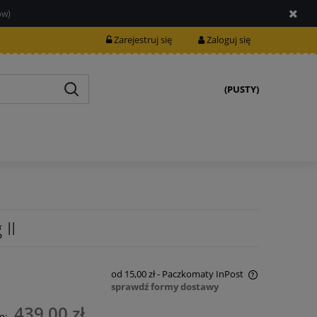
ów)
Zarejestruj się
Zaloguj się
(PUSTY)
 II
od 15,00 zł
- Paczkomaty InPost
sprawdź formy dostawy
Cena nie zawiera ewentualnych kosztów
439,00 zł
o: