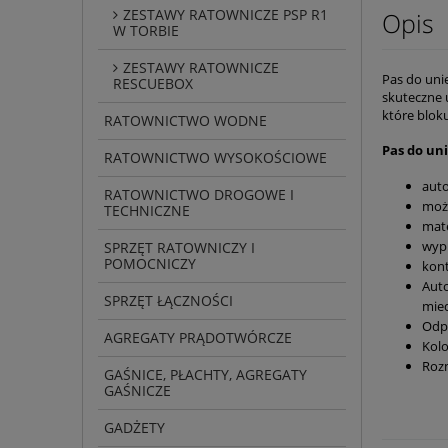
ZESTAWY RATOWNICZE PSP R1
Opis
W TORBIE
ZESTAWY RATOWNICZE
Pas do uni
RESCUEBOX
skuteczne 
które bloku
RATOWNICTWO WODNE
Pas do un
RATOWNICTWO WYSOKOŚCIOWE
auto
RATOWNICTWO DROGOWE I
moż
TECHNICZNE
mate
wypr
SPRZĘT RATOWNICZY I
POMOCNICZY
kont
Auto
SPRZĘT ŁĄCZNOŚCI
mie
Odp
AGREGATY PRĄDOTWÓRCZE
Kolo
Roz
GAŚNICE, PŁACHTY, AGREGATY
GAŚNICZE
GADŻETY