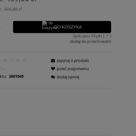
płatności
406,48 zł
:
.
DO KOSZYKA
Zyskujesz
43
pkt [
?
]
dodaj do przechowalni
zapytaj o produkt
:
-
poleć znajomemu
ktu:
2601045
dodaj opinię