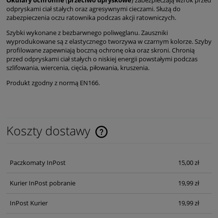
Okulary ochronne
(
przeciwo dpryskowe
) zabezpieczają wzrok przed
odpryskami ciał stałych oraz agresywnymi cieczami. Służą do
zabezpieczenia oczu ratownika podczas akcji ratowniczych.
Szybki wykonane z bezbarwnego poliwęglanu. Zauszniki
wyprodukowane są z elastycznego tworzywa w czarnym kolorze. Szyby
profilowane zapewniają boczną ochronę oka oraz skroni. Chronią
przed odpryskami ciał stałych o niskiej energii powstałymi podczas
szlifowania, wiercenia, cięcia, piłowania, kruszenia.
Produkt zgodny z normą EN166.
Koszty dostawy
Cena nie zawiera ewentualnych kosztów płatności
Paczkomaty InPost
15,00 zł
Kurier InPost pobranie
19,99 zł
InPost Kurier
19,99 zł