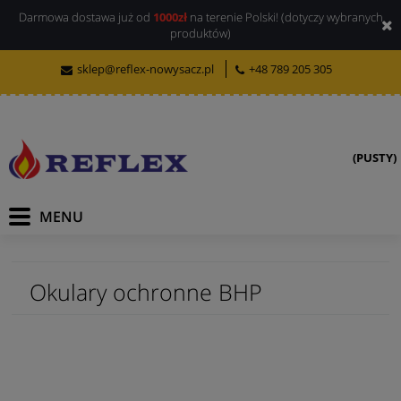
Darmowa dostawa już od
1000zł
na terenie Polski! (dotyczy wybranych
produktów)
sklep@reflex-nowysacz.pl
+48 789 205 305
(PUSTY)
Okulary ochronne BHP