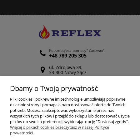
Potrzebujesz pomocy? Zadzwoń:
+48 789 205 305
ul. Zdrojowa 39,
33-300 Nowy Sącz
Odwiedź nasz Facebook
Dbamy o Twoją prywatność
POMOC
Pliki cookies i pokrewne im technologie umożliwiają poprawne
działanie strony i pomagają nam dostosować ofertę do Twoich
potrzeb. Możesz zaakceptować wykorzystanie przez nas
wszystkich tych plików i przejść do sklepu lub dostosować użycie
ZAKUPY
plików do swoich preferencji, wybierając opcję "Dostosuj zgody".
Więcej o plikach cookies przeczytasz w naszej Polityce
prywatności.