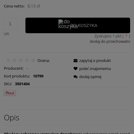
8,13 zł
Cena netto:
DO KOSZYKA
szt.
Zyskujesz
1
pkt [
?
]
dodaj do przechowalni
Ocena:
zapytaj o produkt
Producent:
-
poleć znajomemu
Kod produktu:
10799
dodaj opinię
SKU:
3501404
Opis