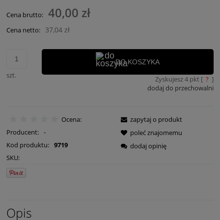
Cena nie zawiera ewentualnych kosztów płatności
40,00 zł
Cena brutto:
37,04 zł
Cena netto:
DO KOSZYKA
szt.
Zyskujesz
4
pkt [
?
]
dodaj do przechowalni
Ocena:
zapytaj o produkt
Producent:
-
poleć znajomemu
Kod produktu:
9719
dodaj opinię
SKU:
Opis