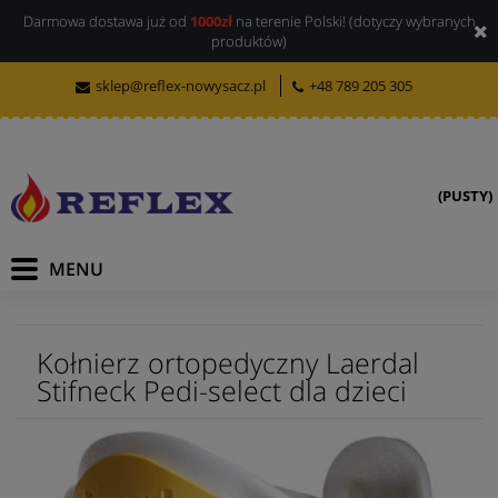
Darmowa dostawa już od
1000zł
na terenie Polski! (dotyczy wybranych
produktów)
sklep@reflex-nowysacz.pl
+48 789 205 305
(PUSTY)
Kołnierz ortopedyczny Laerdal
Stifneck Pedi-select dla dzieci