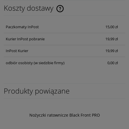
Koszty dostawy
Cena nie zawiera ewentualnych kosztów płatności
Paczkomaty InPost
15,00 zł
Kurier InPost pobranie
19,99 zł
InPost Kurier
19,99 zł
odbiór osobisty
(w siedzibie firmy)
0,00 zł
Produkty powiązane
Nożyczki ratownicze Black Front PRO