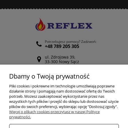
Potrzebujesz pomocy? Zadzwoń:
+48 789 205 305
ul. Zdrojowa 39,
33-300 Nowy Sącz
Odwiedź nasz Facebook
Dbamy o Twoją prywatność
POMOC
Pliki cookies i pokrewne im technologie umożliwiają poprawne
działanie strony i pomagają nam dostosować ofertę do Twoich
potrzeb. Możesz zaakceptować wykorzystanie przez nas
wszystkich tych plików i przejść do sklepu lub dostosować użycie
ZAKUPY
plików do swoich preferencji, wybierając opcję "Dostosuj zgody".
Więcej o plikach cookies przeczytasz w naszej Polityce
prywatności.
MOJE KONTO