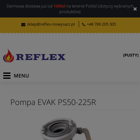
Darmowa dostawa już od
1000zł
na terenie Polski! (dotyczy wybranych
produktów)
sklep@reflex-nowysacz.pl
+48 789 205 305
(PUSTY)
Pompa EVAK PS50-225R