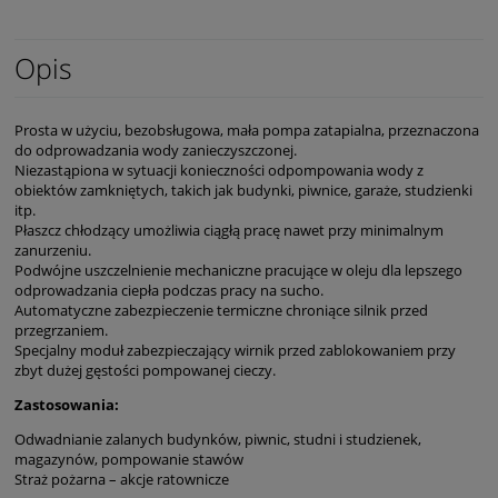
Opis
Prosta w użyciu, bezobsługowa, mała pompa zatapialna, przeznaczona
do odprowadzania wody zanieczyszczonej.
Niezastąpiona w sytuacji konieczności odpompowania wody z
obiektów zamkniętych, takich jak budynki, piwnice, garaże, studzienki
itp.
Płaszcz chłodzący umożliwia ciągłą pracę nawet przy minimalnym
zanurzeniu.
Podwójne uszczelnienie mechaniczne pracujące w oleju dla lepszego
odprowadzania ciepła podczas pracy na sucho.
Automatyczne zabezpieczenie termiczne chroniące silnik przed
przegrzaniem.
Specjalny moduł zabezpieczający wirnik przed zablokowaniem przy
zbyt dużej gęstości pompowanej cieczy.
Zastosowania:
Odwadnianie zalanych budynków, piwnic, studni i studzienek,
magazynów, pompowanie stawów
Straż pożarna – akcje ratownicze