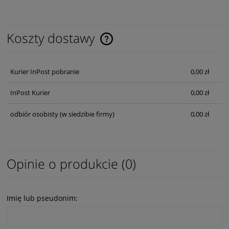
Koszty dostawy
Cena nie zawiera ewentualnych kosztów płatności
Kurier InPost pobranie
0,00 zł
InPost Kurier
0,00 zł
odbiór osobisty
(w siedzibie firmy)
0,00 zł
Opinie o produkcie (0)
Imię lub pseudonim: