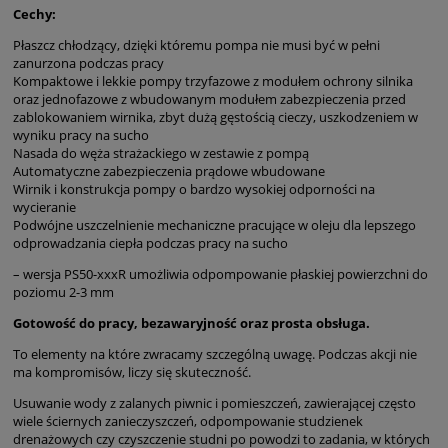
Cechy:
Płaszcz chłodzący, dzięki któremu pompa nie musi być w pełni
zanurzona podczas pracy
Kompaktowe i lekkie pompy trzyfazowe z modułem ochrony silnika
oraz jednofazowe z wbudowanym modułem zabezpieczenia przed
zablokowaniem wirnika, zbyt dużą gęstością cieczy, uszkodzeniem w
wyniku pracy na sucho
Nasada do węża strażackiego w zestawie z pompą
Automatyczne zabezpieczenia prądowe wbudowane
Wirnik i konstrukcja pompy o bardzo wysokiej odporności na
wycieranie
Podwójne uszczelnienie mechaniczne pracujące w oleju dla lepszego
odprowadzania ciepła podczas pracy na sucho
– wersja PS50-xxxR umożliwia odpompowanie płaskiej powierzchni do
poziomu 2-3 mm
Gotowość do pracy, bezawaryjność oraz prosta obsługa.
To elementy na które zwracamy szczególną uwagę. Podczas akcji nie
ma kompromisów, liczy się skuteczność.
Usuwanie wody z zalanych piwnic i pomieszczeń, zawierającej często
wiele ściernych zanieczyszczeń, odpompowanie studzienek
drenażowych czy czyszczenie studni po powodzi to zadania, w których