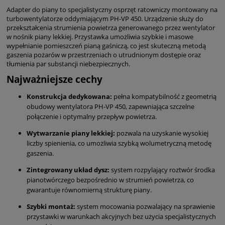
Adapter do piany to specjalistyczny osprzęt ratowniczy montowany na
turbowentylatorze oddymiającym PH-VP 450. Urządzenie służy do
przekształcenia strumienia powietrza generowanego przez wentylator
w nośnik piany lekkiej. Przystawka umożliwia szybkie i masowe
wypełnianie pomieszczeń pianą gaśniczą, co jest skuteczną metodą
gaszenia pożarów w przestrzeniach o utrudnionym dostępie oraz
tłumienia par substancji niebezpiecznych.
Najważniejsze cechy
Konstrukcja dedykowana:
pełna kompatybilność z geometrią
obudowy wentylatora PH-VP 450, zapewniająca szczelne
połączenie i optymalny przepływ powietrza.
Wytwarzanie piany lekkiej:
pozwala na uzyskanie wysokiej
liczby spienienia, co umożliwia szybką wolumetryczną metodę
gaszenia.
Zintegrowany układ dysz:
system rozpylający roztwór środka
pianotwórczego bezpośrednio w strumień powietrza, co
gwarantuje równomierną strukturę piany.
Szybki montaż:
system mocowania pozwalający na sprawienie
przystawki w warunkach akcyjnych bez użycia specjalistycznych