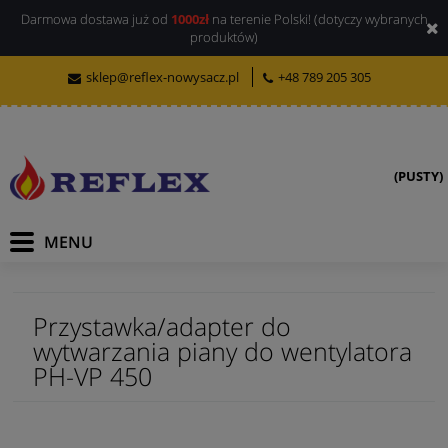
Darmowa dostawa już od
1000zł
na terenie Polski! (dotyczy wybranych
produktów)
sklep@reflex-nowysacz.pl
+48 789 205 305
(PUSTY)
Przystawka/adapter do
wytwarzania piany do wentylatora
PH-VP 450