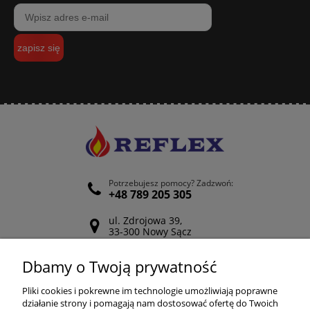
zapisz się
Potrzebujesz pomocy? Zadzwoń:
+48 789 205 305
ul. Zdrojowa 39,
33-300 Nowy Sącz
Odwiedź nasz Facebook
Dbamy o Twoją prywatność
POMOC
Pliki cookies i pokrewne im technologie umożliwiają poprawne
działanie strony i pomagają nam dostosować ofertę do Twoich