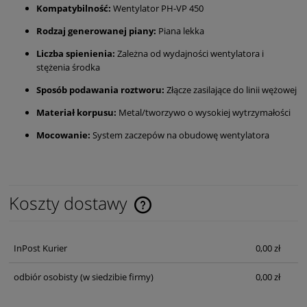
Kompatybilność:
Wentylator PH-VP 450
Rodzaj generowanej piany:
Piana lekka
Liczba spienienia:
Zależna od wydajności wentylatora i
stężenia środka
Sposób podawania roztworu:
Złącze zasilające do linii wężowej
Materiał korpusu:
Metal/tworzywo o wysokiej wytrzymałości
Mocowanie:
System zaczepów na obudowę wentylatora
Koszty dostawy
Cena nie zawiera ewentualnych kosztów płatności
InPost Kurier
0,00 zł
odbiór osobisty
(w siedzibie firmy)
0,00 zł