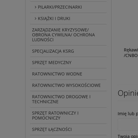
PILARKI/PRZECINARKI
KSIĄŻKI I DRUKI
ZARZĄDZANIE KRYZYSOWE/
OBRONA CYWILNA/ OCHRONA
LUDNOŚCI
Rękawi
SPECJALIZACJA KSRG
/CNBO
SPRZĘT MEDYCZNY
RATOWNICTWO WODNE
RATOWNICTWO WYSOKOŚCIOWE
Opini
RATOWNICTWO DROGOWE I
TECHNICZNE
SPRZĘT RATOWNICZY I
Imię lub 
POMOCNICZY
SPRZĘT ŁĄCZNOŚCI
Twoja opi