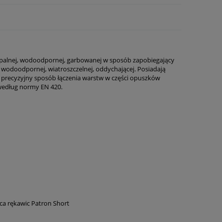
iepalnej, wodoodpornej, garbowanej w sposób zapobiegający
wodoodpornej, wiatroszczelnej, oddychającej. Posiadają
 precyzyjny sposób łączenia warstw w części opuszków
według normy EN 420.
pca rękawic Patron Short