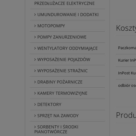
PRZEDŁUŻACZE ELEKTRYCZNE
UMUNDUROWANIE I DODATKI
Koszt
MOTOPOMPY
POMPY ZANURZENIOWE
Paczkoma
WENTYLATORY ODDYMIAJĄCE
WYPOSAŻENIE POJAZDÓW
Kurier In
WYPOSAŻENIE STRAŻNIC
InPost Ku
DRABINY POŻARNICZE
odbiór os
KAMERY TERMOWIZYJNE
DETEKTORY
Produ
SPRZĘT NA ZAWODY
SORBENTY I ŚRODKI
PIANOTWÓRCZE