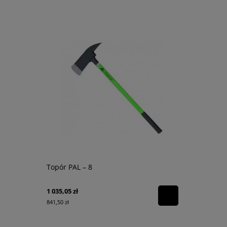
Topór PAL – 8
Drabina n
1 035,05 zł
1 814,25 zł
841,50 zł
1 475,00 zł