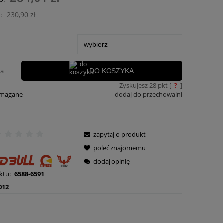
płatności
230,90 zł
:
ra
DO KOSZYKA
Zyskujesz
28
pkt [
?
]
ymagane
dodaj do przechowalni
zapytaj o produkt
:
poleć znajomemu
dodaj opinię
ktu:
6588-6591
012