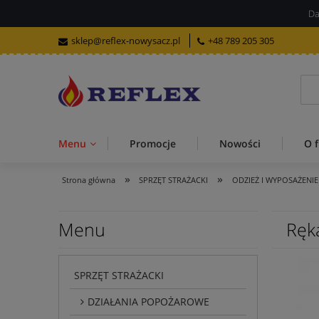
Da
sklep@reflex-nowysacz.pl
+48 789 205 305
Menu
Promocje
Nowości
O f
»
»
Strona główna
SPRZĘT STRAŻACKI
ODZIEŻ I WYPOSAŻENIE
Menu
Ręk
SPRZĘT STRAŻACKI
DZIAŁANIA POPOŻAROWE