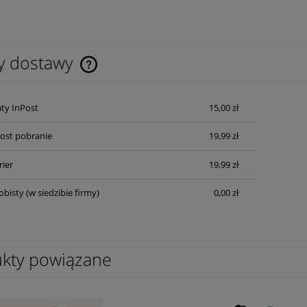
y dostawy
Cena nie zawiera ewentualnych kosztów
ty InPost
15,00 zł
płatności
Post pobranie
19,99 zł
rier
19,99 zł
obisty
(w siedzibie firmy)
0,00 zł
kty powiązane