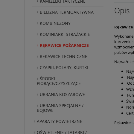
KAMIZELKI TAKTYCZNE
Opis
BIELIZNA TERMOAKTYWNA
KOMBINEZONY
Rękawice 
KOMINIARKI STRAŻACKIE
Wykonane s
kurczeniu 
RĘKAWICE POŻARNICZE
wzmocnieni
palców wpł
RĘKAWICE TECHNICZNE
Najważniej
CZAPKI, POLARY, KURTKI
Najw
Najw
ŚRODKI
PIORĄCE/CZYSZCZĄCE
Odpo
Wzmo
UBRANIA KOSZAROWE
Fun
Świ
UBRANIA SPECJALNE /
Nor
BOJOWE
Cert
APARATY POWIETRZNE
Rękawice s
OŚWIETLENIE / LATARKI /