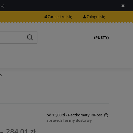
ów)
Zarejestruj się
Zaloguj się
(PUSTY)
 S
od 15,00 zł
- Paczkomaty InPost
sprawdź formy dostawy
Cena nie zawiera ewentualnych kosztów
284,01 zł
o: