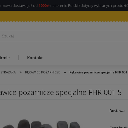
rmowa dostawa już od
1000zł
na terenie Polski! (dotyczy wybranych produkt
irmie
Kontakt
»
»
 STRAŻAKA
RĘKAWICE POŻARNICZE
Rękawice pożarnicze specjalne FHR 001
awice pożarnicze specjalne FHR 001 S
Dostawa:
Cena brutt