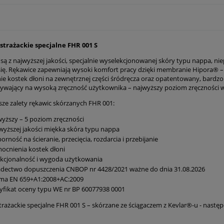
strażackie specjalne FHR 001 S
ą z najwyższej jakości, specjalnie wyselekcjonowanej skóry typu nappa, n
się. Rękawice zapewniają wysoki komfort pracy dzięki membranie Hipora® – 
e kostek dłoni na zewnętrznej części śródręcza oraz opatentowany, bardzo
ywający na wysoką zręczność użytkownika – najwyższy poziom zręczności 
sze zalety rękawic skórzanych FHR 001:
yższy – 5 poziom zręczności
yższej jakości miękka skóra typu nappa
rność na ścieranie, przecięcia, rozdarcia i przebijanie
cnienia kostek dłoni
kcjonalność i wygoda użytkowania
adectwo dopuszczenia CNBOP nr 4428/2021 ważne do dnia 31.08.2026
ma EN 659+A1:2008+AC:2009
yfikat oceny typu WE nr BP 60077938 0001
trażackie specjalne FHR 001 S – skórzane ze ściągaczem z Kevlar®-u - nastę