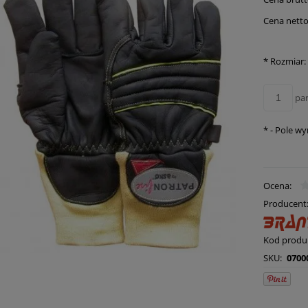
Cena netto
*
Rozmiar:
pa
*
- Pole w
Ocena:
Producent
Kod produ
SKU:
0700