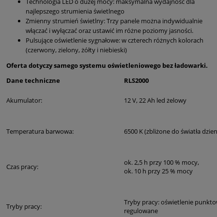
Technologia LED o dużej mocy: maksymalna wydajność dla
najlepszego strumienia świetlnego
Zmienny strumień świetlny: Trzy panele można indywidualnie
włączać i wyłączać oraz ustawić im różne poziomy jasności.
Pulsujące oświetlenie sygnałowe: w czterech różnych kolorach
(czerwony, zielony, żółty i niebieski)
Oferta dotyczy samego systemu oświetleniowego bez ładowarki.
Dane techniczne
RLS2000
Akumulator:
12 V, 22 Ah led żelowy
Temperatura barwowa:
6500 K (zbliżone do światła dzie
ok. 2,5 h przy 100 % mocy,
Czas pracy:
ok. 10 h przy 25 % mocy
Tryby pracy: oświetlenie punkto
Tryby pracy:
regulowane