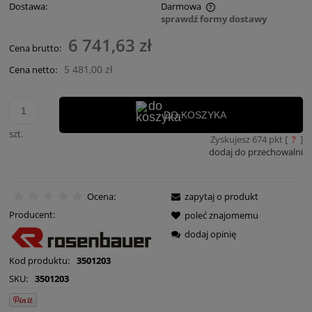
Dostawa:
Darmowa
sprawdź formy dostawy
Cena nie zawiera ewentualnych kosztów płatności
6 741,63 zł
Cena brutto:
5 481,00 zł
Cena netto:
DO KOSZYKA
szt.
Zyskujesz
674
pkt [
?
]
dodaj do przechowalni
Ocena:
zapytaj o produkt
Producent:
poleć znajomemu
dodaj opinię
Kod produktu:
3501203
SKU:
3501203