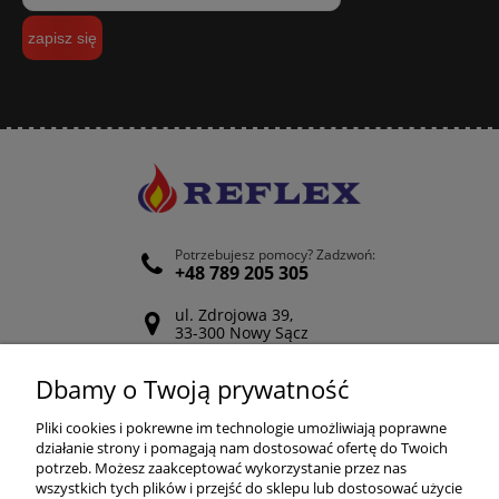
zapisz się
Potrzebujesz pomocy? Zadzwoń:
+48 789 205 305
ul. Zdrojowa 39,
33-300 Nowy Sącz
Odwiedź nasz Facebook
Dbamy o Twoją prywatność
POMOC
Pliki cookies i pokrewne im technologie umożliwiają poprawne
działanie strony i pomagają nam dostosować ofertę do Twoich
potrzeb. Możesz zaakceptować wykorzystanie przez nas
wszystkich tych plików i przejść do sklepu lub dostosować użycie