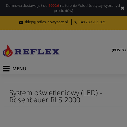
Darmowa dostawa już od
1000zł
na terenie Polski! (dotyczy wybranych
produktów)
sklep@reflex-nowysacz.pl
+48 789 205 305
(PUSTY)
System oświetleniowy (LED) -
Rosenbauer RLS 2000