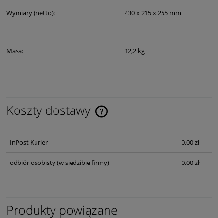
Wymiary (netto):
430 x 215 x 255 mm
Masa:
12,2 kg
Koszty dostawy
Cena nie zawiera ewentualnych kosztów płatności
InPost Kurier
0,00 zł
odbiór osobisty
(w siedzibie firmy)
0,00 zł
Produkty powiązane