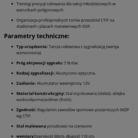
Treningi precyzji celowania dla sekcji młodzieżowych w
warunkach poligonowych.
Organizacja profesjonalnych torów przeszkód CTIF na
stadionach i placach manewrowych OSP.
Parametry techniczne:
Typ urządzenia:
Tarcza nalewowa z sygnalizacją (wersja
wzmocniona).
Próg aktywacji sygnału:
5 litrów.
Rodzaj sygnalizacji:
Akustyczno-optyczna.
Zasilanie:
Akumulator wewnętrzny 12V.
Materiał konstrukcyjny:
Stal ocynkowana (stelaż), sklejka
wodoodporna/polimer (front).
Zgodność:
Regulamin zawodów sportowo-pożarniczych MDP
wg CTIF.
Stal malowana
proszkowo na czerwono
wymiary:
Szerokość 60cm, długość 110 cm,