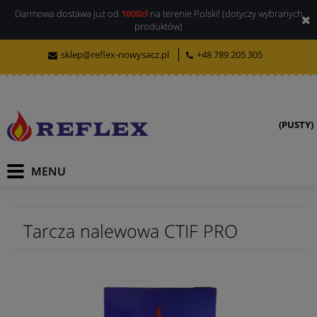
Darmowa dostawa już od
1000zł
na terenie Polski! (dotyczy wybranych
produktów)
sklep@reflex-nowysacz.pl
+48 789 205 305
(PUSTY)
Tarcza nalewowa CTIF PRO