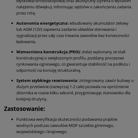
błyskowa/stroboskopowa) oraz akustyczny (syrena o wysokim
natężeniu dźwięku), informując sędziów o zakończeniu zadania
przez rotę.
Autonomia energetyczna:
wbudowany akumulator żelowy
lub AGM (12V) zapewnia zasilanie układów sterowania i
sygnalizacji przez cały czas trwania zawodów bez konieczności
ładowania.
Wzmocniona konstrukcja (PRO):
stelaż wykonany ze stali
konstrukcyjnej o zwiększonym profilu, poddany procesowi
cynkowania ogniowego, co gwarantuje stabilność na podłożu i
odporność na korozję strukturalną.
System szybkiego resetowania:
zintegrowany zawór kulowy o
dużym prześwicie (zazwyczaj 1-2 cale) pozwala na opróżnienie
zbiornika w czasie kilku sekund, przygotowując stanowisko dla
kolejnej drużyny.
Zastosowanie:
Punktowa weryfikacja skuteczności podawania prądów
wodnych podczas zawodów MDP szczebla gminnego,
wojewódzkiego i krajowego.