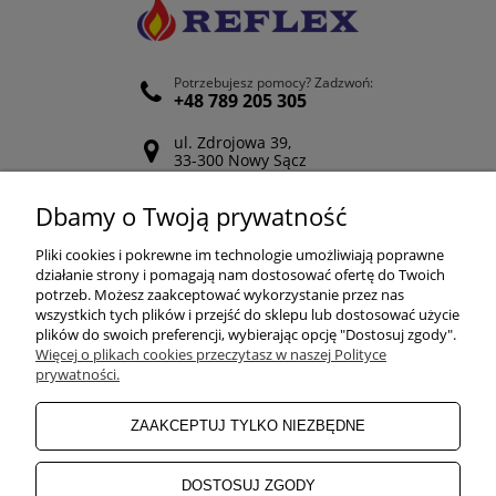
Potrzebujesz pomocy? Zadzwoń:
+48 789 205 305
ul. Zdrojowa 39,
33-300 Nowy Sącz
Odwiedź nasz Facebook
Dbamy o Twoją prywatność
POMOC
Pliki cookies i pokrewne im technologie umożliwiają poprawne
działanie strony i pomagają nam dostosować ofertę do Twoich
potrzeb. Możesz zaakceptować wykorzystanie przez nas
wszystkich tych plików i przejść do sklepu lub dostosować użycie
ZAKUPY
plików do swoich preferencji, wybierając opcję "Dostosuj zgody".
Więcej o plikach cookies przeczytasz w naszej Polityce
prywatności.
MOJE KONTO
ZAAKCEPTUJ TYLKO NIEZBĘDNE
INFORMACJE
DOSTOSUJ ZGODY