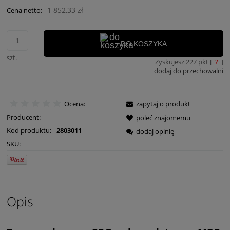
1 852,33 zł
Cena netto:
DO KOSZYKA
szt.
Zyskujesz
227
pkt [
?
]
dodaj do przechowalni
Ocena:
zapytaj o produkt
Producent:
-
poleć znajomemu
Kod produktu:
2803011
dodaj opinię
SKU:
Opis