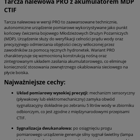
Tarcza nalewowa PRO z akumulatorem MDP
CTIF
Tarcza nalewowa w wersji PRO to zaawansowane technicznie,
autonomiczne urządzenie pomiarowe wykorzystywane jako punkt
końcowy ćwiczenia bojowego Młodzieżowych Drużyn Pożarniczych
(MDP). Urządzenie służy do weryfikacji celności prądu wody oraz
precyzyjnego odmierzania objętości cieczy wtłoczonej przez
zawodników za pomocą ręcznych hydronetek. Wariant PRO
charakteryzuje się wzmocnioną konstrukcją nośną oraz
zintegrowanym układem zasilania akumulatorowego, co eliminuje
konieczność stosowania zewnętrznego okablowania sieciowego na
płycie boiska.
Najważniejsze cechy:
Układ pomiarowy wysokiej precyzji:
mechanizm sensoryczny
(pływakowy lub elektromechaniczny) zamyka obwód
sygnalizacyjny dokładnie po zebraniu 5 litrów wody w zbiorniku
odbiorczym, co jest zgodne z międzynarodowymi przepisami
CTIF.
Sygnalizacja dwukanałowa:
po osiągnięciu progu
pomiarowego urządzenie generuje silny sygnał świetlny (lampa