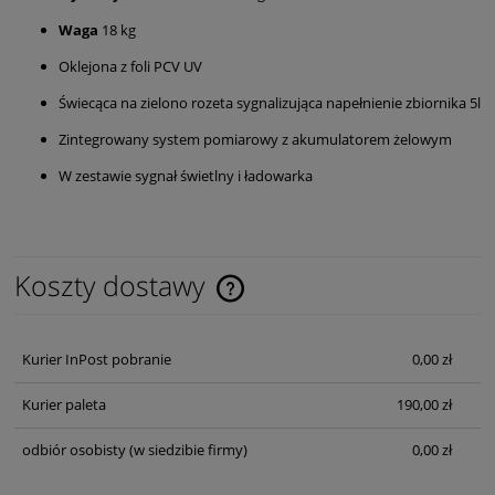
Waga
18 kg
Oklejona z foli PCV UV
Świecąca na zielono rozeta sygnalizująca napełnienie zbiornika 5l
Zintegrowany system pomiarowy z akumulatorem żelowym
W zestawie sygnał świetlny i ładowarka
Koszty dostawy
Cena nie zawiera ewentualnych kosztów płatności
Kurier InPost pobranie
0,00 zł
Kurier paleta
190,00 zł
odbiór osobisty
(w siedzibie firmy)
0,00 zł