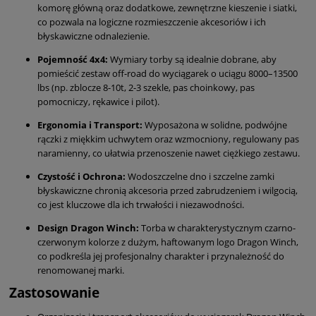
komorę główną oraz dodatkowe, zewnętrzne kieszenie i siatki,
co pozwala na logiczne rozmieszczenie akcesoriów i ich
błyskawiczne odnalezienie.
Pojemność 4x4:
Wymiary torby są idealnie dobrane, aby
pomieścić zestaw off-road do wyciągarek o uciągu 8000–13500
lbs (np. zblocze 8-10t, 2-3 szekle, pas choinkowy, pas
pomocniczy, rękawice i pilot).
Ergonomia i Transport:
Wyposażona w solidne, podwójne
rączki z miękkim uchwytem oraz wzmocniony, regulowany pas
naramienny, co ułatwia przenoszenie nawet ciężkiego zestawu.
Czystość i Ochrona:
Wodoszczelne dno i szczelne zamki
błyskawiczne chronią akcesoria przed zabrudzeniem i wilgocią,
co jest kluczowe dla ich trwałości i niezawodności.
Design Dragon Winch:
Torba w charakterystycznym czarno-
czerwonym kolorze z dużym, haftowanym logo Dragon Winch,
co podkreśla jej profesjonalny charakter i przynależność do
renomowanej marki.
Zastosowanie