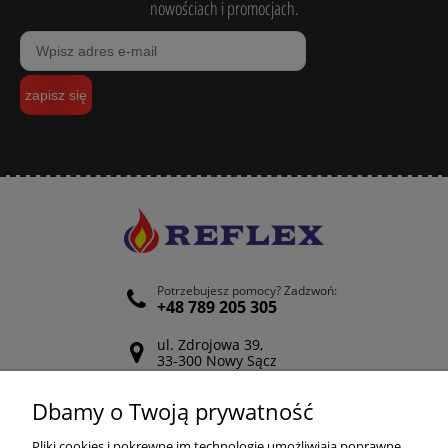
nowościach i promocjach.
zapisz się
Potrzebujesz pomocy? Zadzwoń:
+48 789 205 305
ul. Zdrojowa 39,
33-300 Nowy Sącz
Odwiedź nasz Facebook
Dbamy o Twoją prywatność
POMOC
Pliki cookies i pokrewne im technologie umożliwiają poprawne