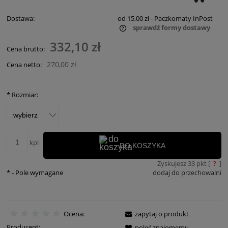
Dostawa:
od 15,00 zł
- Paczkomaty InPost
sprawdź formy dostawy
Cena nie zawiera ewentualnych kosztów płatności
332,10 zł
Cena brutto:
270,00 zł
Cena netto:
*
Rozmiar:
kpl
DO KOSZYKA
Zyskujesz
33
pkt [
?
]
*
- Pole wymagane
dodaj do przechowalni
Ocena:
zapytaj o produkt
Producent:
poleć znajomemu