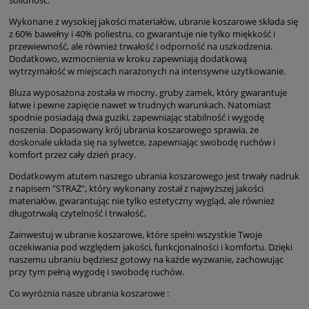
solidność.
Wykonane z wysokiej jakości materiałów, ubranie koszarowe składa się
z 60% bawełny i 40% poliestru, co gwarantuje nie tylko miękkość i
przewiewność, ale również trwałość i odporność na uszkodzenia.
Dodatkowo, wzmocnienia w kroku zapewniają dodatkową
wytrzymałość w miejscach narażonych na intensywne użytkowanie.
Bluza wyposażona została w mocny, gruby zamek, który gwarantuje
łatwe i pewne zapięcie nawet w trudnych warunkach. Natomiast
spodnie posiadają dwa guziki, zapewniając stabilność i wygodę
noszenia. Dopasowany krój ubrania koszarowego sprawia, że
doskonale układa się na sylwetce, zapewniając swobodę ruchów i
komfort przez cały dzień pracy.
Dodatkowym atutem naszego ubrania koszarowego jest trwały nadruk
z napisem "STRAŻ", który wykonany został z najwyższej jakości
materiałów, gwarantując nie tylko estetyczny wygląd, ale również
długotrwałą czytelność i trwałość.
Zainwestuj w ubranie koszarowe, które spełni wszystkie Twoje
oczekiwania pod względem jakości, funkcjonalności i komfortu. Dzięki
naszemu ubraniu będziesz gotowy na każde wyzwanie, zachowując
przy tym pełną wygodę i swobodę ruchów.
Co wyróżnia nasze ubrania koszarowe :