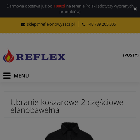
Darmowa dostawa już od
1000zł
na terenie Polski! (dotyczy wybranych
produktów)
sklep@reflex-nowysacz.pl
+48 789 205 305
(PUSTY)
Ubranie koszarowe 2 częściowe
elanobawełna