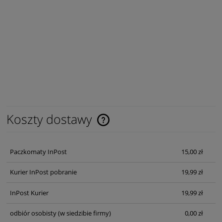
Koszty dostawy
Cena nie zawiera ewentualnych kosztów płatności
Paczkomaty InPost
15,00 zł
Kurier InPost pobranie
19,99 zł
InPost Kurier
19,99 zł
odbiór osobisty
(w siedzibie firmy)
0,00 zł